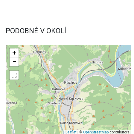
PODOBNÉ V OKOLÍ
+
−
Leaflet
| ©
OpenStreetMap
contributors