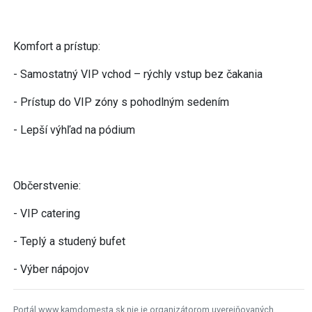
Komfort a prístup:
- Samostatný VIP vchod – rýchly vstup bez čakania
- Prístup do VIP zóny s pohodlným sedením
- Lepší výhľad na pódium
Občerstvenie:
- VIP catering
- Teplý a studený bufet
- Výber nápojov
Portál www.kamdomesta.sk nie je organizátorom uverejňovaných