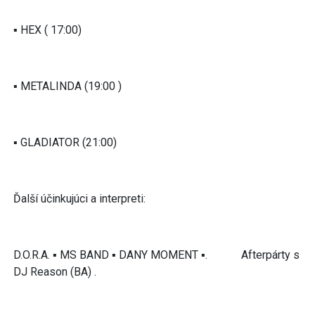
▪︎ HEX ( 17:00)
▪︎ METALINDA (19:00 )
▪︎ GLADIATOR (21:00)
Ďalší účinkujúci a interpreti:
D.O.R.A. ▪︎ MS BAND ▪︎ DANY MOMENT ▪︎. Afterpárty s
DJ Reason (BA) .