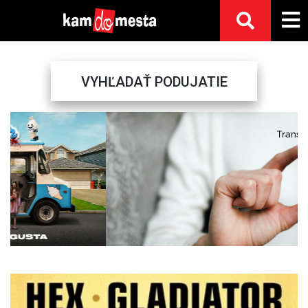
VYHĽADAŤ PODUJATIE
Previous
Next