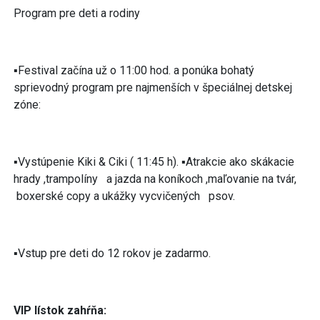
Program pre deti a rodiny
▪︎Festival začína už o 11:00 hod. a ponúka bohatý
sprievodný program pre najmenších v špeciálnej detskej
zóne:
▪︎Vystúpenie Kiki & Ciki ( 11:45 h). ▪︎Atrakcie ako skákacie
hrady ,trampolíny a jazda na koníkoch ,maľovanie na tvár,
boxerské copy a ukážky vycvičených psov.
▪︎Vstup pre deti do 12 rokov je zadarmo.
VIP lístok zahŕňa: