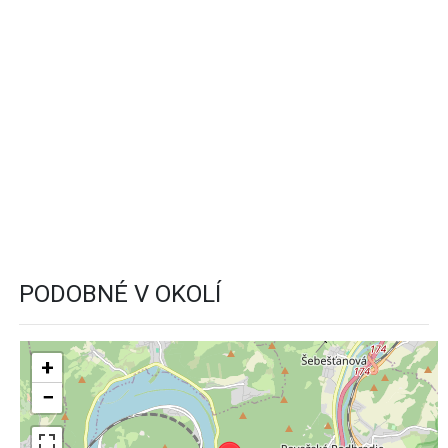
PODOBNÉ V OKOLÍ
+
−