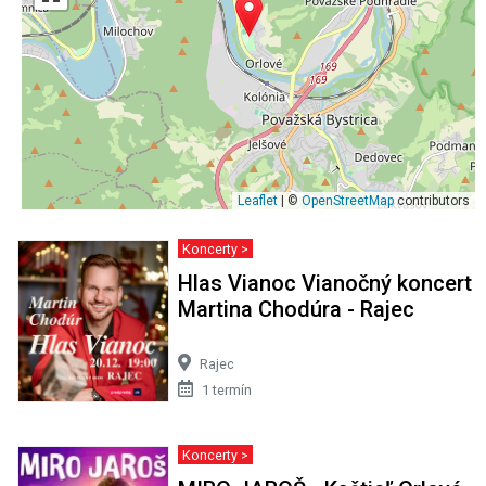
Leaflet
| ©
OpenStreetMap
contributors
Koncerty >
Hlas Vianoc Vianočný koncert
Martina Chodúra - Rajec
Rajec
1 termín
Koncerty >