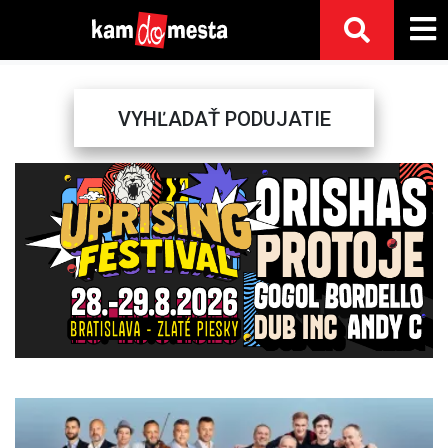
VYHĽADAŤ PODUJATIE
Previous
Next