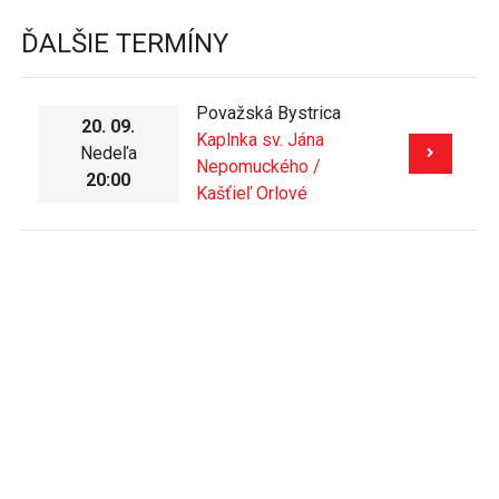
ĎALŠIE TERMÍNY
Považská Bystrica
20. 09.
Kaplnka sv. Jána
Nedeľa
Nepomuckého /
20:00
Kašťieľ Orlové