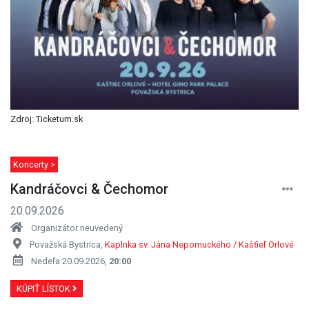
Zdroj: Ticketum.sk
Koncerty >
Kandráčovci & Čechomor
20.09.2026
Organizátor neuvedený
Považská Bystrica,
Kaplnka sv. Jána Nepomuckého / Kašťieľ Orlové
Nedeľa 20.09.2026,
20:00
KÚPIŤ LÍSTOK