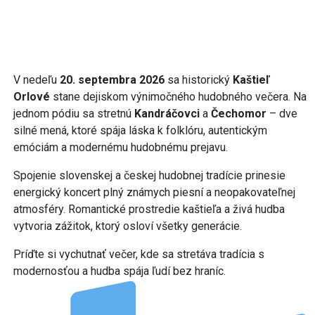
V nedeľu
20. septembra 2026
sa historický
Kaštieľ
Orlové
stane dejiskom výnimočného hudobného večera. Na
jednom pódiu sa stretnú
Kandráčovci
a
Čechomor
– dve
silné mená, ktoré spája láska k folklóru, autentickým
emóciám a modernému hudobnému prejavu.
Spojenie slovenskej a českej hudobnej tradície prinesie
energický koncert plný známych piesní a neopakovateľnej
atmosféry. Romantické prostredie kaštieľa a živá hudba
vytvoria zážitok, ktorý osloví všetky generácie.
Príďte si vychutnať večer, kde sa stretáva tradícia s
modernosťou a hudba spája ľudí bez hraníc.