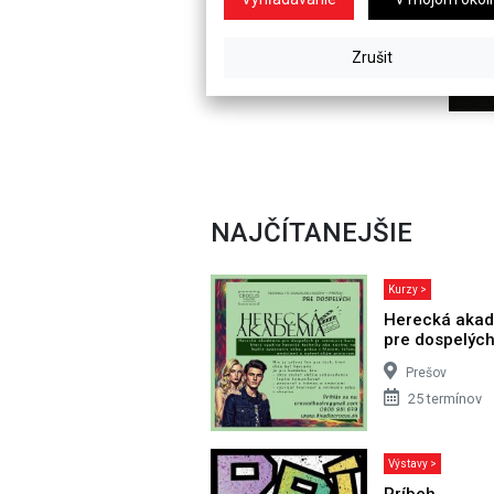
NAJČÍTANEJŠIE
Kurzy >
Herecká aka
pre dospelýc
Prešov
25 termínov
Výstavy >
Príbeh