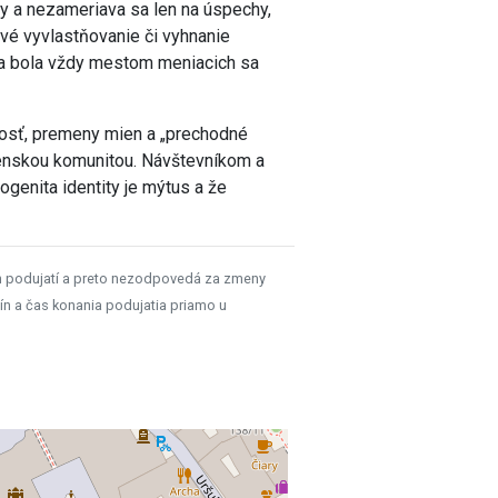
lavy a nezameriava sa len na úspechy,
nové vyvlastňovanie či vyhnanie
ava bola vždy mestom meniacich sa
nosť, premeny mien a „prechodné
enskou komunitou. Návštevníkom a
genita identity je mýtus a že
h podujatí a preto nezodpovedá za zmeny
ín a čas konania podujatia priamo u