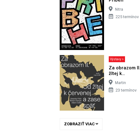
Nitra
225 termínov
Výstavy >
Za obrazom II
žltej k…
Martin
23 termínov
ZOBRAZIŤ VIAC