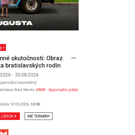
y >
nné skutočnosti: Obraz
ta bratislavských rodín
.2026 - 30.08.2026
rganizátor neuvedený
atislava-Staré Mesto,
MMB - Apponyiho palác
edeľa 10.05.2026,
10:00
Ť LÍSTOK
INÉ TERMÍNY
Facebook
Gmail