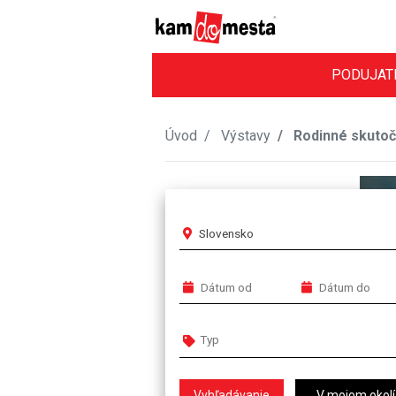
PODUJAT
Úvod
Výstavy
Rodinné skutočn
Slovensko
V mojom okolí