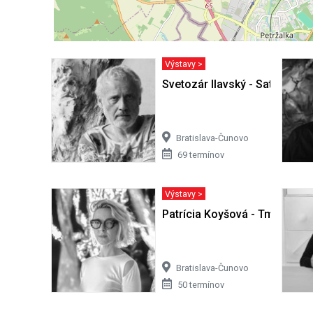
Výstavy >
Svetozár Ilavský - Satori v Cífe
Bratislava-Čunovo
69 termínov
Výstavy >
Patrícia Koyšová - Tmy sa ne
Bratislava-Čunovo
50 termínov