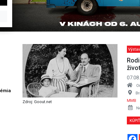
Výstav
Rodi
živo
07.08
O
démia
Br
h
MMB
Zdroj: Goout.net
N
KÚPI