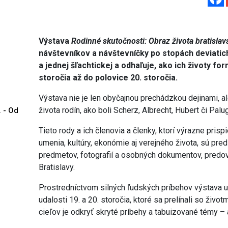
Výstava
Rodinné skutočnosti: Obraz života bratislav
návštevníkov a návštevníčky po stopách deviati
a jednej šľachtickej a odhaľuje, ako ich životy f
storočia až do polovice 20. storočia.
Výstava nie je len obyčajnou prechádzkou dejinami, a
života rodín, ako boli Scherz, Albrecht, Hubert či Palu
. - Od
Tieto rody a ich členovia a členky, ktorí výrazne prispi
umenia, kultúry, ekonómie aj verejného života, sú pr
predmetov, fotografií a osobných dokumentov, pred
Bratislavy.
Prostredníctvom silných ľudských príbehov výstava 
udalosti 19. a 20. storočia, ktoré sa prelínali so živo
cieľov je odkryť skryté príbehy a tabuizované témy – 