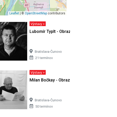
Leaflet
| ©
OpenStreetMap
contributors
Výstavy >
ri II
Lubomír Typlt - Obrazy
Bratislava-Čunovo
21 termínov
Výstavy >
musíš báť
Milan Bočkay - Obrazy
Bratislava-Čunovo
50 termínov