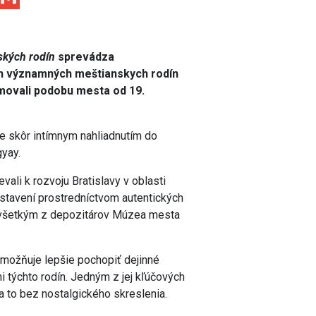
ských rodín
sprevádza
ch významných meštianskych rodín
ormovali podobu mesta od 19.
le skôr intímnym nahliadnutím do
gyay.
evali k rozvoju Bratislavy v oblasti
edstavení prostredníctvom autentických
ovšetkým z depozitárov Múzea mesta
umožňuje lepšie pochopiť dejinné
tmi týchto rodín. Jedným z jej kľúčových
a to bez nostalgického skreslenia.