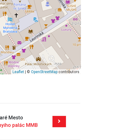
Leaflet
| ©
OpenStreetMap
contributors
taré Mesto
nyiho palác MMB