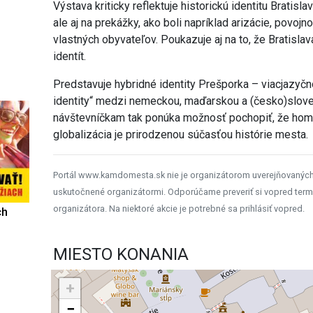
Výstava kriticky reflektuje historickú identitu Bratis
ale aj na prekážky, ako boli napríklad arizácie, povoj
vlastných obyvateľov. Poukazuje aj na to, že Bratisl
identít.
Predstavuje hybridné identity Prešporka – viacjazyč
identity“ medzi nemeckou, maďarskou a (česko)slov
návštevníčkam tak ponúka možnosť pochopiť, že homo
globalizácia je prirodzenou súčasťou histórie mesta.
Portál www.kamdomesta.sk nie je organizátorom uverejňovanýc
uskutočnené organizátormi. Odporúčame preveriť si vopred term
organizátora. Na niektoré akcie je potrebné sa prihlásiť vopred.
ch
MIESTO KONANIA
+
−