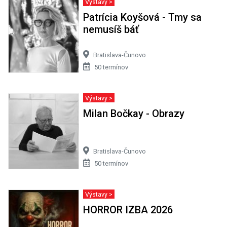
Výstavy >
Patrícia Koyšová - Tmy sa
nemusíš báť
Bratislava-Čunovo
50 termínov
Výstavy >
Milan Bočkay - Obrazy
Bratislava-Čunovo
50 termínov
Výstavy >
HORROR IZBA 2026