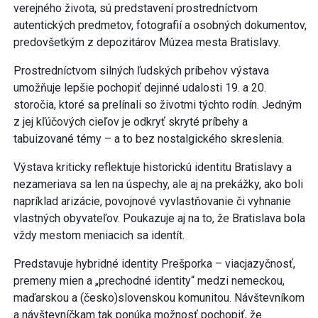
verejného života, sú predstavení prostredníctvom
autentických predmetov, fotografií a osobných dokumentov,
predovšetkým z depozitárov Múzea mesta Bratislavy.
Prostredníctvom silných ľudských príbehov výstava
umožňuje lepšie pochopiť dejinné udalosti 19. a 20.
storočia, ktoré sa prelínali so životmi týchto rodín. Jedným
z jej kľúčových cieľov je odkryť skryté príbehy a
tabuizované témy – a to bez nostalgického skreslenia.
Výstava kriticky reflektuje historickú identitu Bratislavy a
nezameriava sa len na úspechy, ale aj na prekážky, ako boli
napríklad arizácie, povojnové vyvlastňovanie či vyhnanie
vlastných obyvateľov. Poukazuje aj na to, že Bratislava bola
vždy mestom meniacich sa identít.
Predstavuje hybridné identity Prešporka – viacjazyčnosť,
premeny mien a „prechodné identity“ medzi nemeckou,
maďarskou a (česko)slovenskou komunitou. Návštevníkom
a návštevníčkam tak ponúka možnosť pochopiť, že