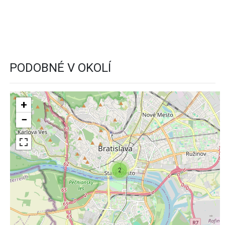
PODOBNÉ V OKOLÍ
+
−
2