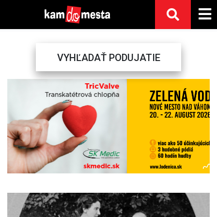
VYHĽADAŤ PODUJATIE
Previous
Next