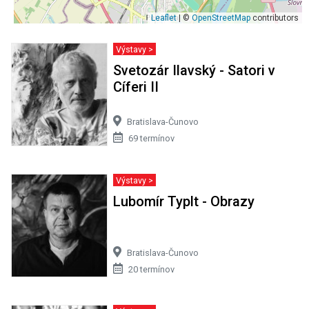
Leaflet
| ©
OpenStreetMap
contributors
Výstavy >
Svetozár Ilavský - Satori v
Cíferi II
Bratislava-Čunovo
69 termínov
Výstavy >
Lubomír Typlt - Obrazy
Bratislava-Čunovo
20 termínov