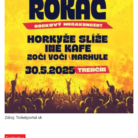
Zdroj: Ticketportal.sk
Festivaly >