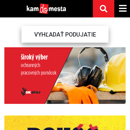
VYHĽADAŤ PODUJATIE
Previous
Next