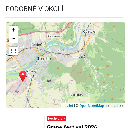
PODOBNÉ V OKOLÍ
+
−
Leaflet
| ©
OpenStreetMap
contributors
Festivaly >
Grape festival 2026