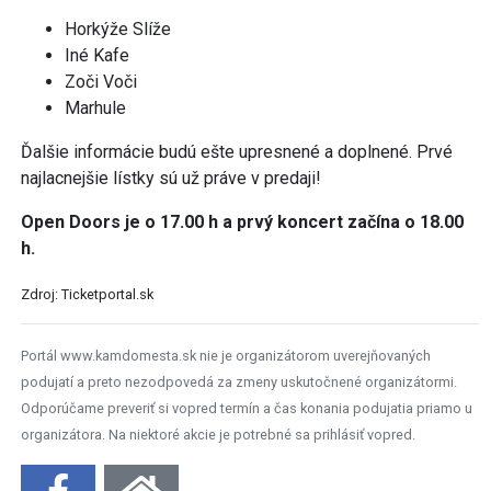
Horkýže Slíže
Iné Kafe
Zoči Voči
Marhule
Ďalšie informácie budú ešte upresnené a doplnené. Prvé
najlacnejšie lístky sú už práve v predaji!
Open Doors je o 17.00 h a prvý koncert začína o 18.00
h.
Zdroj: Ticketportal.sk
Portál www.kamdomesta.sk nie je organizátorom uverejňovaných
podujatí a preto nezodpovedá za zmeny uskutočnené organizátormi.
Odporúčame preveriť si vopred termín a čas konania podujatia priamo u
organizátora. Na niektoré akcie je potrebné sa prihlásiť vopred.