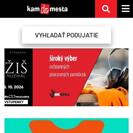
VYHĽADAŤ PODUJATIE
Previous
Next