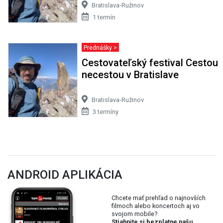
Bratislava-Ružinov
1 termín
Prednášky >
Cestovateľský festival Cestou
necestou v Bratislave
Bratislava-Ružinov
3 termíny
ANDROID APLIKÁCIA
Chcete mať prehľad o najnovších
filmoch alebo koncertoch aj vo
svojom mobile?
Stiahnite si bezplatne našu