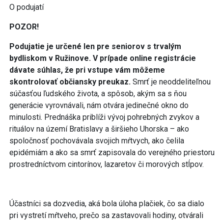
O podujatí
POZOR!
Podujatie je určené len pre seniorov s trvalým
bydliskom v Ružinove. V prípade online registrácie
dávate súhlas, že pri vstupe vám môžeme
skontrolovať občiansky preukaz.
Smrť je neoddeliteľnou
súčasťou ľudského života, a spôsob, akým sa s ňou
generácie vyrovnávali, nám otvára jedinečné okno do
minulosti. Prednáška priblíži vývoj pohrebných zvykov a
rituálov na území Bratislavy a širšieho Uhorska – ako
spoločnosť pochovávala svojich mŕtvych, ako čelila
epidémiám a ako sa smrť zapisovala do verejného priestoru
prostredníctvom cintorínov, lazaretov či morových stĺpov.
Účastníci sa dozvedia, aká bola úloha plačiek, čo sa dialo
pri vystretí mŕtveho, prečo sa zastavovali hodiny, otvárali