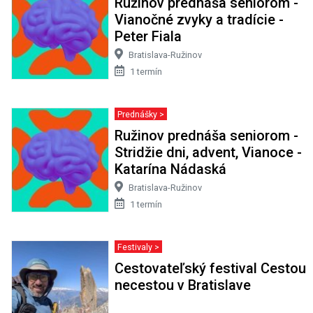
Ružinov prednáša seniorom -
Vianočné zvyky a tradície -
Peter Fiala
Bratislava-Ružinov
1 termín
Prednášky >
Ružinov prednáša seniorom -
Stridžie dni, advent, Vianoce -
Katarína Nádaská
Bratislava-Ružinov
1 termín
Festivaly >
Cestovateľský festival Cestou
necestou v Bratislave