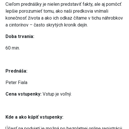
Cieľom prednášky je nielen predstaviť fakty, ale aj pomôcť
lepšie porozumieť tomu, ako naši predkovia vnímali
konečnosť života a ako ich odkaz čítame v tichu náhrobkov
a cintorínov – často skrytých kroník dejín.
Doba trvania:
60 min.
Prednáša:
Peter Fiala
Cena vstupenky:
Vstup je voľný.
Kde a ako kúpiť vstupenky:
Účasť na podujatí je možná po bezplatnej online registrácii