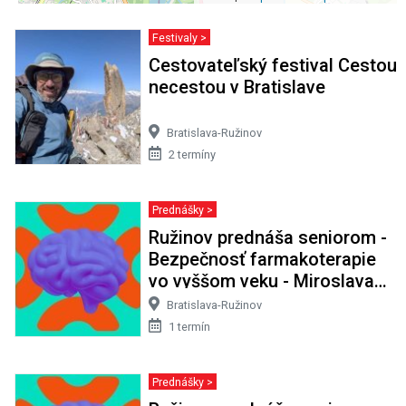
Festivaly >
Cestovateľský festival Cestou
necestou v Bratislave
Bratislava-Ružinov
2 termíny
Prednášky >
Ružinov prednáša seniorom -
Bezpečnosť farmakoterapie
vo vyššom veku - Miroslava
Snopková
Bratislava-Ružinov
1 termín
Prednášky >