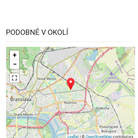
PODOBNÉ V OKOLÍ
+
−
Leaflet
| ©
OpenStreetMap
contributors