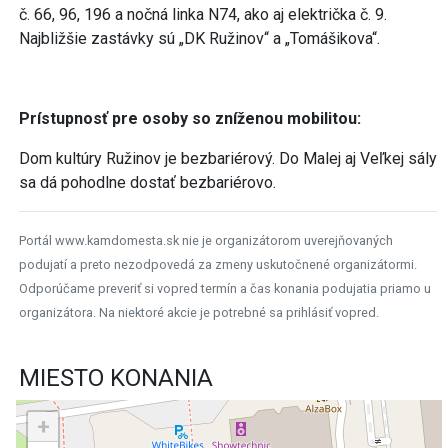
č. 66, 96, 196 a nočná linka N74, ako aj električka č. 9.
Najbližšie zastávky sú „DK Ružinov“ a „Tomášikova“.
Prístupnosť pre osoby so zníženou mobilitou:
Dom kultúry Ružinov je bezbariérový. Do Malej aj Veľkej sály
sa dá pohodlne dostať bezbariérovo.
Portál www.kamdomesta.sk nie je organizátorom uverejňovaných
podujatí a preto nezodpovedá za zmeny uskutočnené organizátormi.
Odporúčame preveriť si vopred termín a čas konania podujatia priamo u
organizátora. Na niektoré akcie je potrebné sa prihlásiť vopred.
MIESTO KONANIA
+