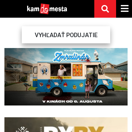
VYHĽADAŤ PODUJATIE
Previous
Next