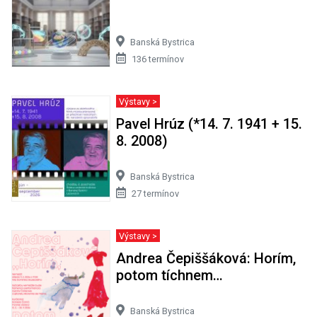
Banská Bystrica
136 termínov
Výstavy >
Pavel Hrúz (*14. 7. 1941 + 15.
8. 2008)
Banská Bystrica
27 termínov
Výstavy >
Andrea Čepiššáková: Horím,
potom tíchnem…
Banská Bystrica