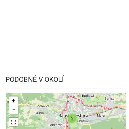
PODOBNÉ V OKOLÍ
+
−
5