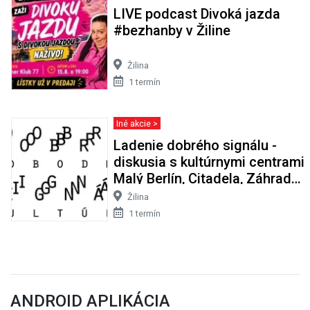
LIVE podcast Divoká jazda
#bezhanby v Žiline
Žilina
1 termín
Iné akcie >
Ladenie dobrého signálu -
diskusia s kultúrnymi centrami
Malý Berlín, Citadela, Záhrada
a Podivný barón
Žilina
1 termín
ANDROID APLIKÁCIA