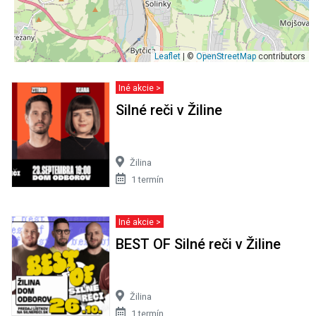
Leaflet
| ©
OpenStreetMap
contributors
Iné akcie >
Silné reči v Žiline
Žilina
1 termín
Iné akcie >
BEST OF Silné reči v Žiline
Žilina
1 termín