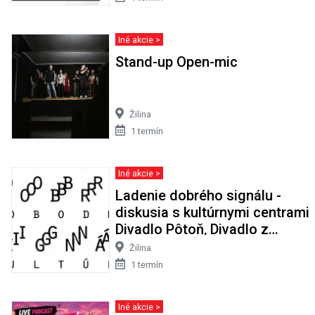
Iné akcie >
Stand-up Open-mic
Žilina
1 termín
Iné akcie >
Ladenie dobrého signálu -
diskusia s kultúrnymi centrami
Divadlo Pôtoň, Divadlo z
Pasáže, Wave a Bašta
Žilina
1 termín
Iné akcie >