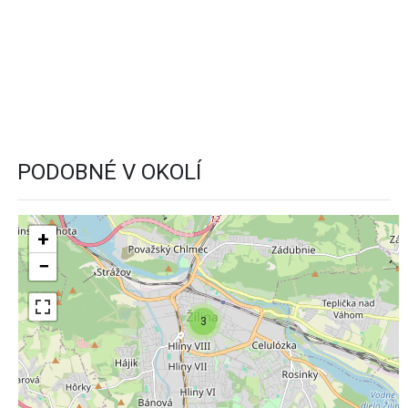
PODOBNÉ V OKOLÍ
+
−
3