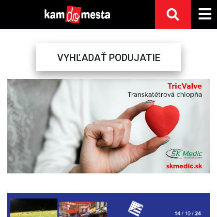
VYHĽADAŤ PODUJATIE
Previous
Next