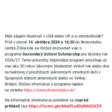
Máš záujem študovať v USA alebo UK a si stredoškolák?
Príď v utorok
14. októbra 2024 o 16:30
do Amerického
centra Žilina kde sa môžeš dozvedieť viac o
programe
Secondary School Scholarship
pre školský rok
2026/27. Tento prestížny štipendijný program umožňuje už
viac ako 30 rokov šikovným študentom stráviť rok alebo dva
na niektorej z prestížnych súkromných stredných škôl v
Spojených štátoch amerických alebo vo Veľkej
Británii. Bližšie informácie o programe nájdeš
na stránke
https://www.chcemstipko.sk/
Na informačné stretnutie je potrebné sa
vopred
prihlásiť
cez
https://forms.gle/kkwFLu4DyRihGQtZ9