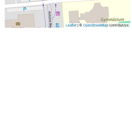
Leaflet
| ©
OpenStreetMap
contributors