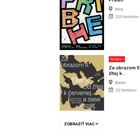
Nitra
225 termínov
Výstavy >
Za obrazom II
žltej k…
Martin
23 termínov
ZOBRAZIŤ VIAC