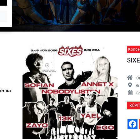
Konce
SIXE
O
Br
démia
S
h
KÚPI