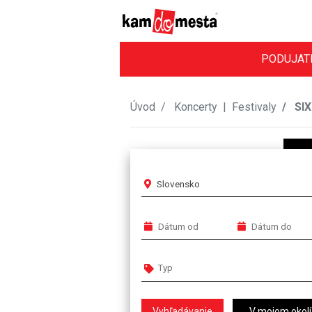
PODUJAT
Úvod
Koncerty
|
Festivaly
SIX
Slovensko
V mojom okolí