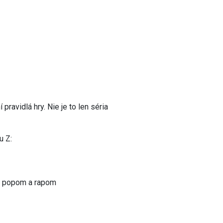
pravidlá hry. Nie je to len séria
u Z:
i popom a rapom