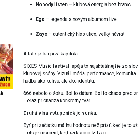
NobodyListen
– klubová energia bez hraníc
Ego
– legenda s novým albumom live
Zayo
– autentický hlas ulice, veľký návrat
A toto je len prvá kapitola.
SIXES Music festival spája to najaktuálnejšie zo slov
klubovej scény. Vizuál, móda, performance, komunita. 
hudbu ako kulisu, ale ako identitu.
666 nebolo o šoku. Bol to dátum. Bol to chaos pred 
ch
Teraz prichádza konkrétny tvar.
Druhá vlna vstupeniek je vonku.
Byť pri začiatku má inú hodnotu než prísť, keď je to 
Toto je moment, keď sa komunita tvorí.