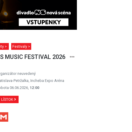
rty >
Festivaly >
S MUSIC FESTIVAL 2026
rganizátor neuvedený
atislava-Petržalka, Incheba Expo Aréna
obota 06.06.2026,
12:00
Ť LÍSTOK
Facebook
Gmail