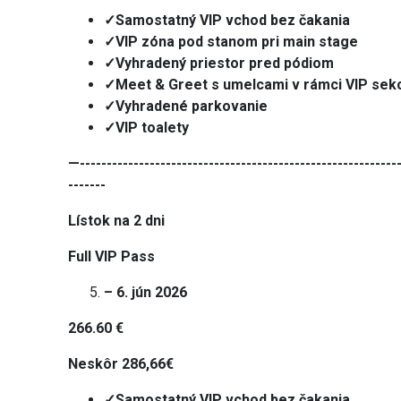
✓Samostatný VIP vchod bez čakania
✓VIP zóna pod stanom pri main stage
✓Vyhradený priestor pred pódiom
✓Meet & Greet s umelcami v rámci VIP sek
✓Vyhradené parkovanie
✓VIP toalety
—------------------------------------------------------------
-------
Lístok na 2 dni
Full VIP Pass
– 6. jún 2026
266.60 €
Neskôr 286,66€
✓Samostatný VIP vchod bez čakania