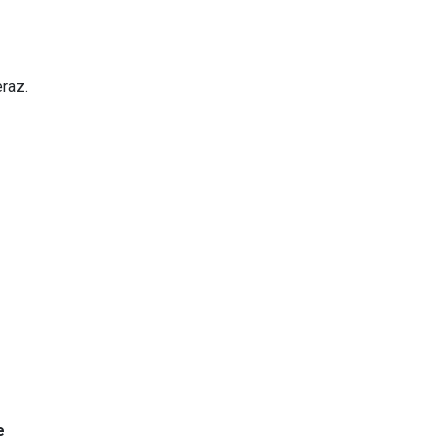
raz.
e