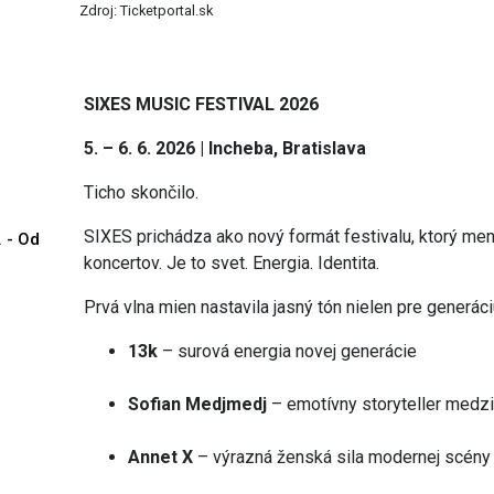
Zdroj: Ticketportal.sk
SIXES MUSIC FESTIVAL 2026
5. – 6. 6. 2026 | Incheba, Bratislava
Ticho skončilo.
SIXES prichádza ako nový formát festivalu, ktorý mení 
. - Od
koncertov. Je to svet. Energia. Identita.
Prvá vlna mien nastavila jasný tón nielen pre generáci
13k
– surová energia novej generácie
Sofian Medjmedj
– emotívny storyteller medz
Annet X
– výrazná ženská sila modernej scény