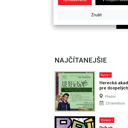
NAJČÍTANEJŠIE
Kurzy >
Herecká aka
pre dospelýc
Prešov
25 termínov
Výstavy >
Príbeh