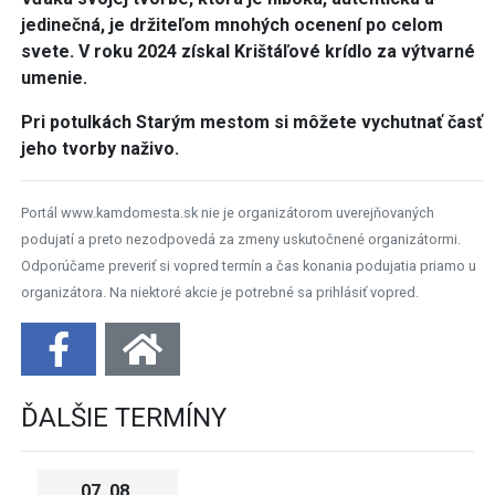
jedinečná, je držiteľom mnohých ocenení po celom
svete. V roku 2024 získal Krištáľové krídlo za výtvarné
umenie.
Pri potulkách Starým mestom si môžete vychutnať časť
jeho tvorby naživo.
Portál www.kamdomesta.sk nie je organizátorom uverejňovaných
podujatí a preto nezodpovedá za zmeny uskutočnené organizátormi.
Odporúčame preveriť si vopred termín a čas konania podujatia priamo u
organizátora. Na niektoré akcie je potrebné sa prihlásiť vopred.
ĎALŠIE TERMÍNY
07. 08.