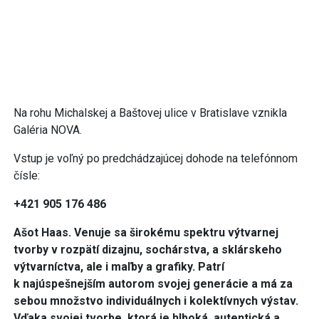
Na rohu Michalskej a Baštovej ulice v Bratislave vznikla
Galéria NOVA.
Vstup je voľný po predchádzajúcej dohode na telefónnom
čísle:
+421 905 176 486
Ašot Haas. Venuje sa širokému spektru výtvarnej
tvorby v rozpätí dizajnu, sochárstva, a sklárskeho
výtvarníctva, ale i maľby a grafiky. Patrí
k najúspešnejším autorom svojej generácie a má za
sebou množstvo individuálnych i kolektívnych výstav.
Vďaka svojej tvorbe, ktorá je hlboká, autentická a