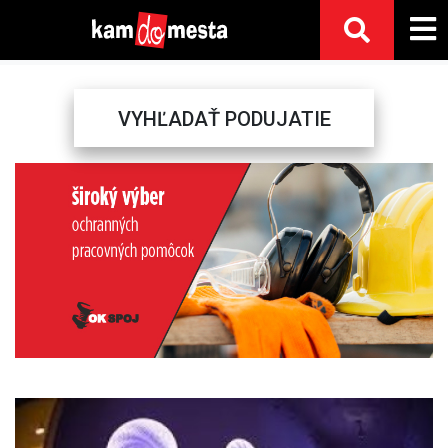
VYHĽADAŤ PODUJATIE
Previous
Next