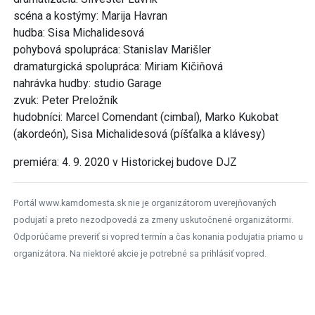
scéna a kostýmy: Marija Havran
hudba: Sisa Michalidesová
pohybová spolupráca: Stanislav Marišler
dramaturgická spolupráca: Miriam Kičiňová
nahrávka hudby: studio Garage
zvuk: Peter Preložník
hudobníci: Marcel Comendant (cimbal), Marko Kukobat
(akordeón), Sisa Michalidesová (píšťalka a klávesy)
premiéra: 4. 9. 2020 v Historickej budove DJZ
Portál www.kamdomesta.sk nie je organizátorom uverejňovaných
podujatí a preto nezodpovedá za zmeny uskutočnené organizátormi.
Odporúčame preveriť si vopred termín a čas konania podujatia priamo u
organizátora. Na niektoré akcie je potrebné sa prihlásiť vopred.