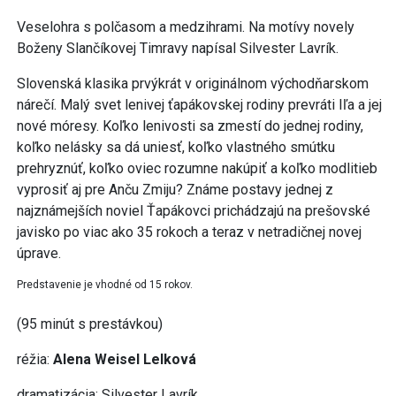
Veselohra s polčasom a medzihrami. Na motívy novely
Boženy Slančíkovej Timravy napísal Silvester Lavrík.
Slovenská klasika prvýkrát v originálnom východňarskom
nárečí. Malý svet lenivej ťapákovskej rodiny prevráti Iľa a jej
nové móresy. Koľko lenivosti sa zmestí do jednej rodiny,
koľko nelásky sa dá uniesť, koľko vlastného smútku
prehryznúť, koľko oviec rozumne nakúpiť a koľko modlitieb
vyprosiť aj pre Anču Zmiju? Známe postavy jednej z
najznámejších noviel Ťapákovci prichádzajú na prešovské
javisko po viac ako 35 rokoch a teraz v netradičnej novej
úprave.
Predstavenie je vhodné od 15 rokov.
(95 minút s prestávkou)
réžia:
Alena Weisel Lelková
dramatizácia: Silvester Lavrík