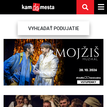
VYHĽADAŤ PODUJATIE
Previous
Next