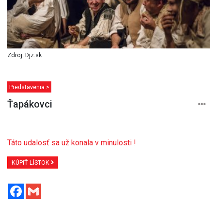
Zdroj: Djz.sk
Predstavenia >
Ťapákovci
Táto udalosť sa už konala v minulosti !
KÚPIŤ LÍSTOK
Facebook
Gmail