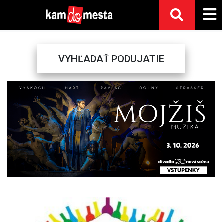
VYHĽADAŤ PODUJATIE
Previous
Next