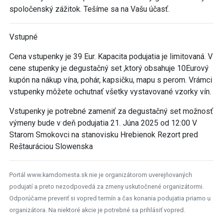
spoločenský zážitok. Tešíme sa na Vašu účasť.
Vstupné
Cena vstupenky je 39 Eur. Kapacita podujatia je limitovaná. V
cene stupenky je degustačný set ,ktorý obsahuje 10Eurový
kupón na nákup vína, pohár, kapsičku, mapu s perom. Vrámci
vstupenky môžete ochutnať všetky vystavované vzorky vín.
Vstupenky je potrebné zameniť za degustačný set možnosť
výmeny bude v deň podujatia 21. Júna 2025 od 12:00 V
Starom Smokovci na stanovisku Hrebienok Rezort pred
Reštauráciou Slowenska
Portál www.kamdomesta.sk nie je organizátorom uverejňovaných
podujatí a preto nezodpovedá za zmeny uskutočnené organizátormi.
Odporúčame preveriť si vopred termín a čas konania podujatia priamo u
organizátora. Na niektoré akcie je potrebné sa prihlásiť vopred.