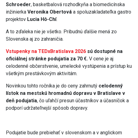
Schroeder
, basketbalová rozhodkyňa a biomedicínska
inžinierka
Veronika Obertová
a spoluzakladateľka gastro
projektov
Lucia Hô-Chí
.
A to zďaleka nie je všetko. Pribudnú ďalšie mená zo
Slovenska aj zo zahraničia.
Vstupenky na TEDxBratislava 2026
sú dostupné na
oficiálnej stránke podujatia za 70 €.
V cene je aj
celodenné občerstvenie, umelecké vystúpenia a prístup ku
všetkým prestávkovým aktivitám.
Novinkou tohto ročníka je do ceny zahrnutý
celodenný
lístok na mestskú hromadnú dopravu v Bratislave v
deň podujatia
, čo uľahčí presun účastníkov a účasníčok a
podporí udržateľnejší spôsob dopravy.
Podujatie bude prebiehať v slovenskom a v anglickom