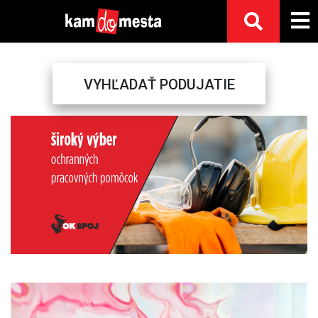
VYHĽADAŤ PODUJATIE
Previous
Next