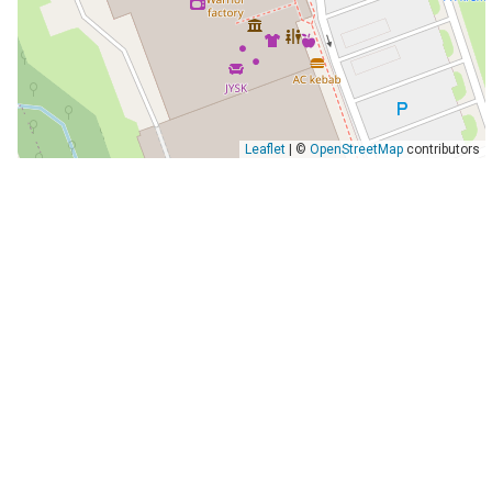
Leaflet
| ©
OpenStreetMap
contributors