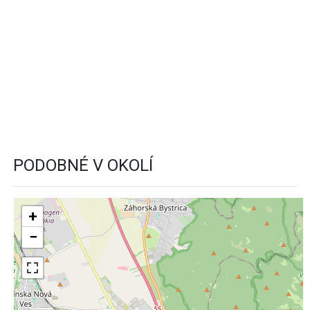
PODOBNÉ V OKOLÍ
+
−