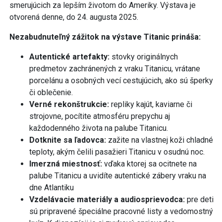
smerujúcich za lepším životom do Ameriky. Výstava je
otvorená denne, do 24. augusta 2025.
Nezabudnuteľný zážitok na výstave Titanic prináša:
Autentické artefakty:
stovky originálnych
predmetov zachránených z vraku Titanicu, vrátane
porcelánu a osobných vecí cestujúcich, ako sú šperky
či oblečenie. ​
Verné rekonštrukcie:
repliky kajút, kaviarne či
strojovne, pocítite atmosféru prepychu aj
každodenného života na palube Titanicu. ​
Dotknite sa ľadovca:
zažite na vlastnej koži chladné
teploty, akým čelili pasažieri Titanicu v osudnú noc.
Imerzná miestnosť:
vďaka ktorej sa ocitnete na
palube Titanicu a uvidíte autentické zábery vraku na
dne Atlantiku
Vzdelávacie materiály a audiosprievodca:
pre deti
sú pripravené špeciálne pracovné listy a vedomostný