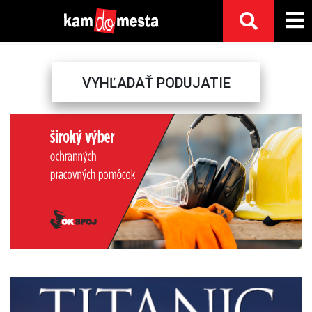
VYHĽADAŤ PODUJATIE
Previous
Next