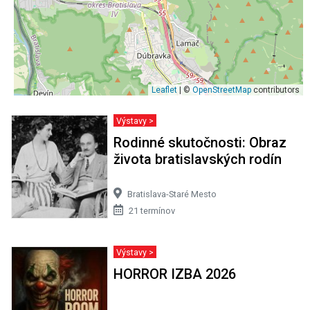
Leaflet
| ©
OpenStreetMap
contributors
Výstavy >
Rodinné skutočnosti: Obraz
života bratislavských rodín
Bratislava-Staré Mesto
21 termínov
Výstavy >
HORROR IZBA 2026