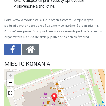
kvíz. K dispozícii je aj zvukový sprievodca
v slovenčine a angličtine.
Portál www.kamdomesta.sk nie je organizátorom uverejňovaných
podujatí a preto nezodpovedá za zmeny uskutočnené organizátormi.
Odporúčame preveriť si vopred termín a čas konania podujatia priamo u
organizátora. Na niektoré akcie je potrebné sa prihlásiť vopred.
MIESTO KONANIA
+
−