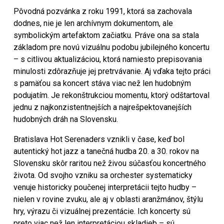
Pôvodná pozvánka z roku 1991, ktorá sa zachovala
dodnes, nie je len archívnym dokumentom, ale
symbolickým artefaktom začiatku. Práve ona sa stala
základom pre novú vizuálnu podobu jubilejného koncertu
– s citlivou aktualizáciou, ktorá namiesto prepisovania
minulosti zdôrazňuje jej pretrvávanie. Aj vďaka tejto práci
s pamäťou sa koncert stáva viac než len hudobným
podujatím. Je rekonštrukciou momentu, ktorý odštartoval
jednu z najkonzistentnejších a najrešpektovanejších
hudobných dráh na Slovensku.
Bratislava Hot Serenaders vznikli v čase, keď bol
autentický hot jazz a tanečná hudba 20. a 30. rokov na
Slovensku skôr raritou než živou súčasťou koncertného
života. Od svojho vzniku sa orchester systematicky
venuje historicky poučenej interpretácii tejto hudby –
nielen v rovine zvuku, ale aj v oblasti aranžmánov, štýlu
hry, výrazu či vizuálnej prezentácie. Ich koncerty sú
preto viac než len interpretáciou skladieb – sú