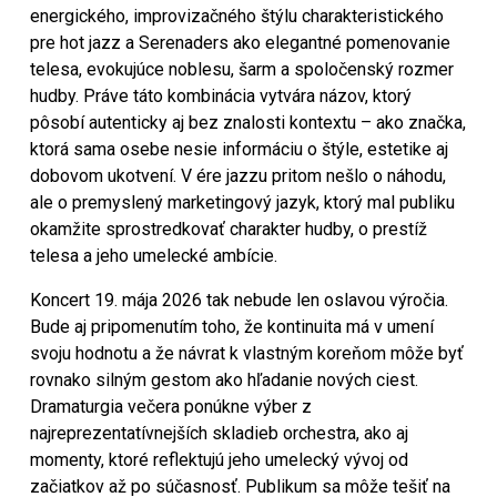
energického, improvizačného štýlu charakteristického
pre hot jazz a Serenaders ako elegantné pomenovanie
telesa, evokujúce noblesu, šarm a spoločenský rozmer
hudby. Práve táto kombinácia vytvára názov, ktorý
pôsobí autenticky aj bez znalosti kontextu – ako značka,
ktorá sama osebe nesie informáciu o štýle, estetike aj
dobovom ukotvení. V ére jazzu pritom nešlo o náhodu,
ale o premyslený marketingový jazyk, ktorý mal publiku
okamžite sprostredkovať charakter hudby, o prestíž
telesa a jeho umelecké ambície.
Koncert 19. mája 2026 tak nebude len oslavou výročia.
Bude aj pripomenutím toho, že kontinuita má v umení
svoju hodnotu a že návrat k vlastným koreňom môže byť
rovnako silným gestom ako hľadanie nových ciest.
Dramaturgia večera ponúkne výber z
najreprezentatívnejších skladieb orchestra, ako aj
momenty, ktoré reflektujú jeho umelecký vývoj od
začiatkov až po súčasnosť. Publikum sa môže tešiť na