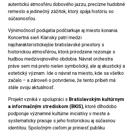
autentickú atmosféru dobového jazzu, precízne hudobné
remeslo a jedinečný zážitok, ktorý spája históriu so
súčasnosťou.
Výnimočnosť podujatia podčiarkuje aj miesto konania.
Koncertná sieň Klarisky patrí medzi
najcharakteristickejšie bratislavské priestory s
historickou atmosférou, ktorá prirodzene rezonuje s
hudbou medzivojnového obdobia. Návrat orchestra
práve sem má preto nielen symbolický, ale aj akustický a
estetický význam. Ide o návrat na miesto, kde sa všetko
začalo – a zároveň o potvrdenie, že tento príbeh má
stále svoju aktuálnosť.
Projekt vzniká v spolupráci s
Bratislavským kultúrnym
a informačným strediskom (BKIS)
, ktoré dlhodobo
podporuje významné kultúrne iniciatívy v meste a
systematicky pracuje s jeho historickou aj súčasnou
identitou. Spoločným cieľom je priniesť publiku