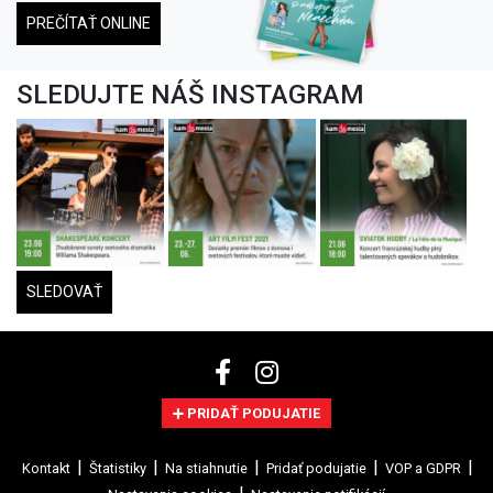
filmoch alebo koncertoch aj vo
svojom mobile?
Stiahnite si bezplatne našu
aplikáciu.
ONLINE ČASOPIS
Vedeli ste, že náš časopis si môžete
bezplatne prečítať aj online?
Všetky vydania su pre vás
dostupné
PREČÍTAŤ ONLINE