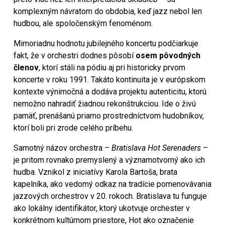
komplexným návratom do obdobia, keď jazz nebol len
hudbou, ale spoločenským fenoménom.
Mimoriadnu hodnotu jubilejného koncertu podčiarkuje
fakt, že v orchestri dodnes pôsobí
osem pôvodných
členov
, ktorí stáli na pódiu aj pri historicky prvom
koncerte v roku 1991. Takáto kontinuita je v európskom
kontexte výnimočná a dodáva projektu autenticitu, ktorú
nemožno nahradiť žiadnou rekonštrukciou. Ide o živú
pamäť, prenášanú priamo prostredníctvom hudobníkov,
ktorí boli pri zrode celého príbehu.
Samotný názov orchestra –
Bratislava Hot Serenaders
–
je pritom rovnako premyslený a významotvorný ako ich
hudba. Vznikol z iniciatívy Karola Bartoša, brata
kapelníka, ako vedomý odkaz na tradície pomenovávania
jazzových orchestrov v 20. rokoch. Bratislava tu funguje
ako lokálny identifikátor, ktorý ukotvuje orchester v
konkrétnom kultúrnom priestore, Hot ako označenie