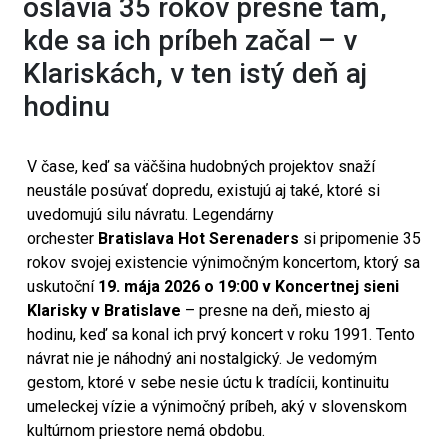
oslávia 35 rokov presne tam,
kde sa ich príbeh začal – v
Klariskách, v ten istý deň aj
hodinu
V čase, keď sa väčšina hudobných projektov snaží
neustále posúvať dopredu, existujú aj také, ktoré si
uvedomujú silu návratu. Legendárny
orchester
Bratislava Hot Serenaders
si pripomenie 35
rokov svojej existencie výnimočným koncertom, ktorý sa
uskutoční
19. mája 2026 o 19:00 v Koncertnej sieni
Klarisky v Bratislave
– presne na deň, miesto aj
hodinu, keď sa konal ich prvý koncert v roku 1991. Tento
návrat nie je náhodný ani nostalgický. Je vedomým
gestom, ktoré v sebe nesie úctu k tradícii, kontinuitu
umeleckej vízie a výnimočný príbeh, aký v slovenskom
kultúrnom priestore nemá obdobu.