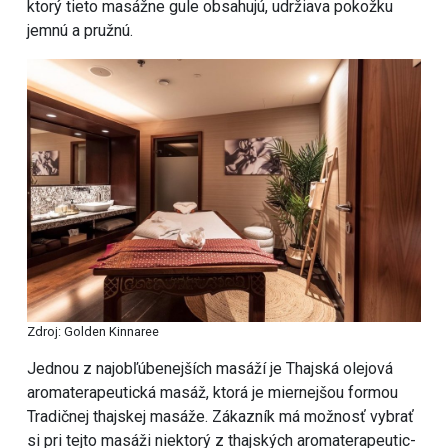
ktorý tieto masážne gule obsahujú, udržiava pokožku
jemnú a pružnú.
Zdroj: Golden Kinnaree
Jednou z najobľúbenejších masáží je Thajská olejová
aromaterapeutická masáž, ktorá je miernejšou formou
Tradičnej thajskej masáže. Zákazník má možnosť vybrať
si pri tejto masáži niektorý z thajských a­romaterapeutic­