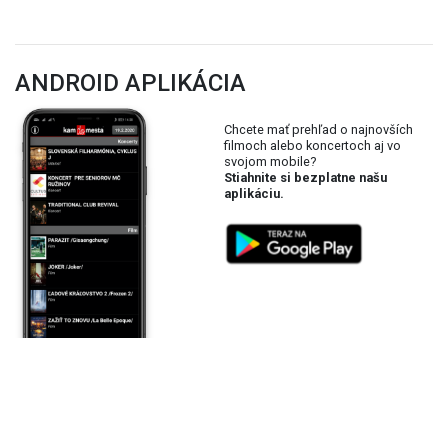
ANDROID APLIKÁCIA
Chcete mať prehľad o najnovších
filmoch alebo koncertoch aj vo
svojom mobile?
Stiahnite si bezplatne našu
aplikáciu.
ONLINE ČASOPIS
Vedeli ste, že náš časopis si môžete
bezplatne prečítať aj online?