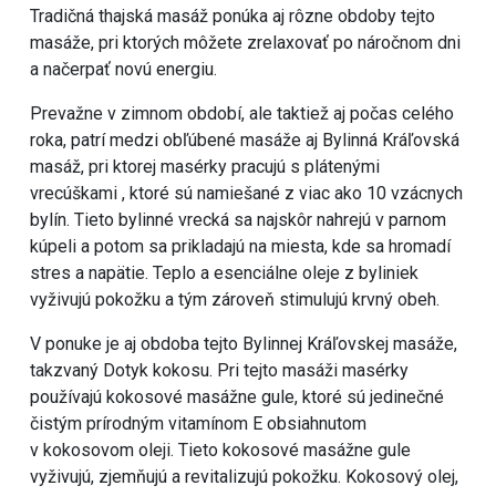
Tradičná thajská masáž ponúka aj rôzne obdoby tejto
masáže, pri ktorých môžete zrelaxovať po náročnom dni
a načerpať novú energiu.
Prevažne v zimnom období, ale taktiež aj počas celého
roka, patrí medzi obľúbené masáže aj Bylinná Kráľovská
masáž, pri ktorej masérky pracujú s plátenými
vrecúškami , ktoré sú namiešané z viac ako 10 vzácnych
bylín. Tieto bylinné vrecká sa najskôr nahrejú v parnom
kúpeli a potom sa prikladajú na miesta, kde sa hromadí
stres a napätie. Teplo a esenciálne oleje z byliniek
vyživujú pokožku a tým zároveň stimulujú krvný obeh.
V ponuke je aj obdoba tejto Bylinnej Kráľovskej masáže,
takzvaný Dotyk kokosu. Pri tejto masáži masérky
používajú kokosové masážne gule, ktoré sú jedinečné
čistým prírodným vitamínom E obsiahnutom
v kokosovom oleji. Tieto kokosové masážne gule
vyživujú, zjemňujú a revitalizujú pokožku. Kokosový olej,