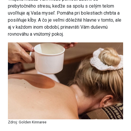
prebytočného stresu, keďže sa spolu s celým telom
uvoľňuje aj Vaša myseľ. Pomáha pri bolestiach chrbta a
posilňuje kĺby. A čo je veľmi dôležité hlavne v tomto, ale
aj v každom inom období, prinavráti Vám duševnú
rovnováhu a vnútorný pokoj.
Zdroj: Golden Kinnaree