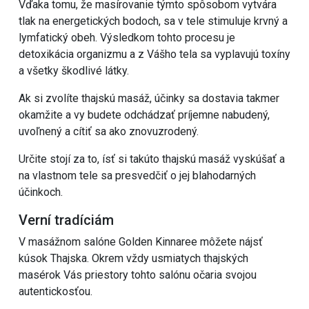
Vďaka tomu, že masírovanie týmto spôsobom vytvára
tlak na energetických bodoch, sa v tele stimuluje krvný a
lymfatický obeh. Výsledkom tohto procesu je
detoxikácia organizmu a z Vášho tela sa vyplavujú toxíny
a všetky škodlivé látky.
Ak si zvolíte thajskú masáž, účinky sa dostavia takmer
okamžite a vy budete odchádzať príjemne nabudený,
uvoľnený a cítiť sa ako znovuzrodený.
Určite stojí za to, ísť si takúto thajskú masáž vyskúšať a
na vlastnom tele sa presvedčiť o jej blahodarných
účinkoch.
Verní tradíciám
V masážnom salóne Golden Kinnaree môžete nájsť
kúsok Thajska. Okrem vždy usmiatych thajských
masérok Vás priestory tohto salónu očaria svojou
autentickosťou.