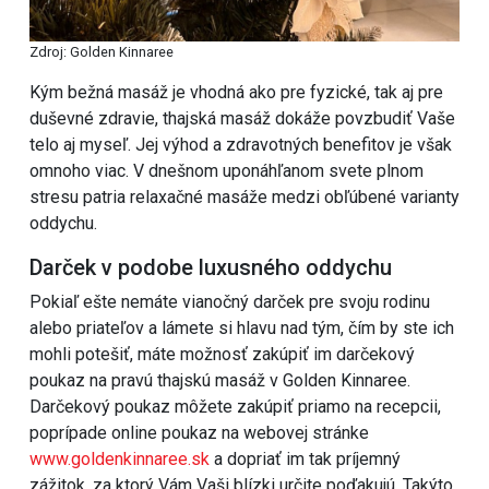
Zdroj: Golden Kinnaree
Kým bežná masáž je vhodná ako pre fyzické, tak aj pre
duševné zdravie, thajská masáž dokáže povzbudiť Vaše
telo aj myseľ. Jej výhod a zdravotných benefitov je však
omnoho viac. V dnešnom uponáhľanom svete plnom
stresu patria relaxačné masáže medzi obľúbené varianty
oddychu.
Darček v podobe luxusného oddychu
Pokiaľ ešte nemáte vianočný darček pre svoju rodinu
alebo priateľov a lámete si hlavu nad tým, čím by ste ich
mohli potešiť, máte možnosť zakúpiť im darčekový
poukaz na pravú thajskú masáž v Golden Kinnaree.
Darčekový poukaz môžete zakúpiť priamo na recepcii,
poprípade online poukaz na webovej stránke
www.goldenkinnaree.sk
a dopriať im tak príjemný
zážitok, za ktorý Vám Vaši blízki určite poďakujú. Takýto