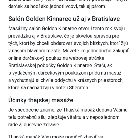
darček sa hodí ako jednotlivcovi, tak aj párom.
Salón Golden Kinnaree už aj v Bratislave
Masážny salón Golden Kinnaree otvoril tento rok svoju
prevádzku aj v Bratislave, čo je skvelou správou pre
tých, ktorí by chceli obdarovať svojich blízkych, ktorí žijú
v našom hlavnom meste. Môžete im jednoducho zakúpiť
online darčekový poukaz na webovej stránke
Bratislavskej pobočky Golden Kinnaree. Stačí, ak
s vytlačeným darčekovým poukazom prídu na masáž
a vychutnajú si chvíle oddychu v krásnych priestoroch,
ktoré sa nachádzajú v hoteli Sheraton.
Účinky thajskej masáže
Je všeobecne známe, že Thajská masáž dodáva Vášmu
telu potrebnú silu, zlepšuje vitalitu a v neposlednom
rade aj duševné zdravie.
Thajská masáž Vám môže pomôcť zbaviť sa