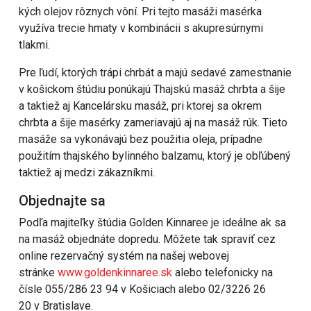
kých olejov rôznych vôní. Pri tejto masáži masérka
využíva trecie hmaty v kombinácii s akupresúrnymi
tlakmi.
Pre ľudí, ktorých trápi chrbát a majú sedavé zamestnanie
v košickom štúdiu ponúkajú Thajskú masáž chrbta a šije
a taktiež aj Kancelársku masáž, pri ktorej sa okrem
chrbta a šije masérky zameriavajú aj na masáž rúk. Tieto
masáže sa vykonávajú bez použitia oleja, prípadne
použitím thajského bylinného balzamu, ktorý je obľúbený
taktiež aj medzi zákazníkmi.
Objednajte sa
Podľa majiteľky štúdia Golden Kinnaree je ideálne ak sa
na masáž objednáte dopredu. Môžete tak spraviť cez
online rezervačný systém na našej webovej
stránke
www.goldenkinnaree.sk
alebo telefonicky na
čísle 055/286 23 94 v Košiciach alebo 02/3226 26
20 v Bratislave.