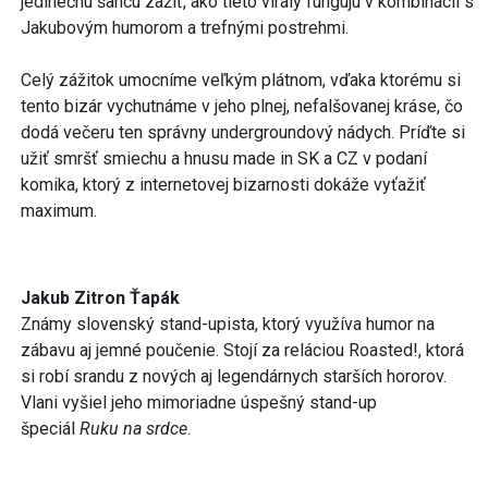
jedinečnú šancu zažiť, ako tieto virály fungujú v kombinácii s
Jakubovým humorom a trefnými postrehmi.
Celý zážitok umocníme veľkým plátnom, vďaka ktorému si
tento bizár vychutnáme v jeho plnej, nefalšovanej kráse, čo
dodá večeru ten správny undergroundový nádych. Príďte si
užiť smršť smiechu a hnusu made in SK a CZ v podaní
komika, ktorý z internetovej bizarnosti dokáže vyťažiť
maximum.
Jakub Zitron Ťapák
Známy slovenský stand-upista, ktorý využíva humor na
zábavu aj jemné poučenie. Stojí za reláciou Roasted!, ktorá
si robí srandu z nových aj legendárnych starších hororov.
Vlani vyšiel jeho mimoriadne úspešný stand-up
špeciál
Ruku na srdce
.