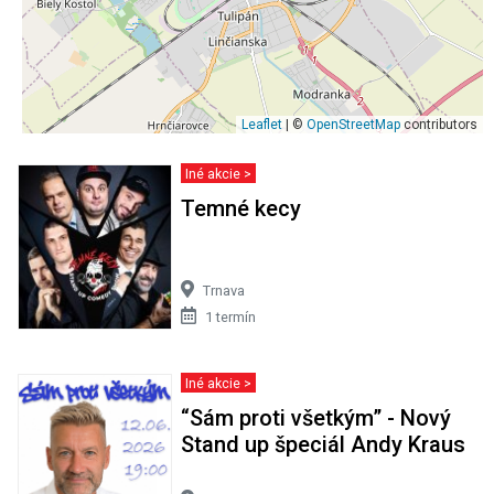
Leaflet
| ©
OpenStreetMap
contributors
Iné akcie >
Temné kecy
Trnava
1 termín
Iné akcie >
“Sám proti všetkým” - Nový
Stand up špeciál Andy Kraus