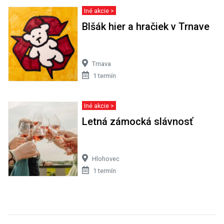
Iné akcie >
Blšák hier a hračiek v Trnave
Trnava
1 termín
Iné akcie >
Letná zámocká slávnosť
Hlohovec
1 termín