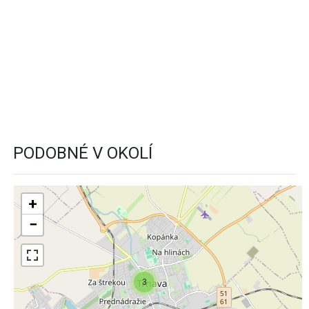
PODOBNÉ V OKOLÍ
+
−
3