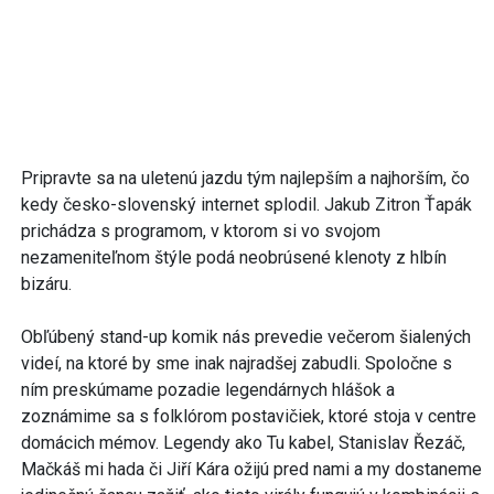
Pripravte sa na uletenú jazdu tým najlepším a najhorším, čo
kedy česko-slovenský internet splodil. Jakub Zitron Ťapák
prichádza s programom, v ktorom si vo svojom
nezameniteľnom štýle podá neobrúsené klenoty z hlbín
bizáru.
Obľúbený stand-up komik nás prevedie večerom šialených
videí, na ktoré by sme inak najradšej zabudli. Spoločne s
ním preskúmame pozadie legendárnych hlášok a
zoznámime sa s folklórom postavičiek, ktoré stoja v centre
domácich mémov. Legendy ako Tu kabel, Stanislav Řezáč,
Mačkáš mi hada či Jiří Kára ožijú pred nami a my dostaneme