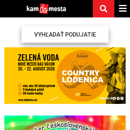
VYHĽADAŤ PODUJATIE
Previous
Next