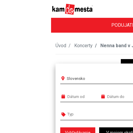
PODUJAT
Úvod
Koncerty
Nenna band v 
Slovensko
V mojom okolí