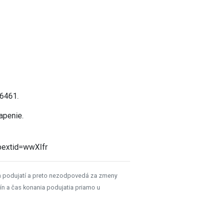
16461.
vapenie.
bextid=wwXIfr
h podujatí a preto nezodpovedá za zmeny
ín a čas konania podujatia priamo u