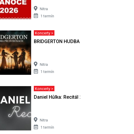
Nitra
1 termín
Koncerty >
BRIDGERTON HUDBA PRI SVIEČKACH
Nitra
1 termín
Koncerty >
| Nitra
Daniel Hůlka: Recitál 2 | Nitra
Nitra
1 termín