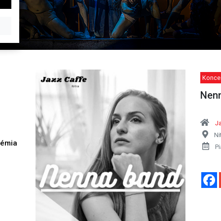
Koncer
Nenn
J
Ni
démia
Pi
h