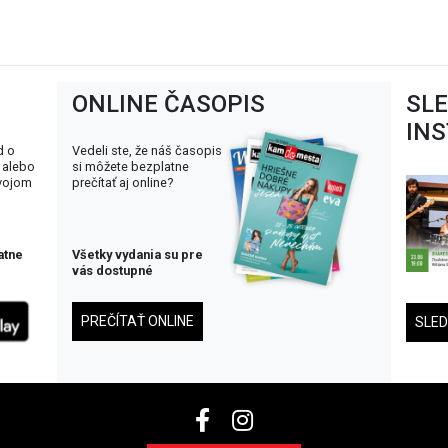
ONLINE ČASOPIS
SL
IN
d o
Vedeli ste, že náš časopis
 alebo
si môžete bezplatne
svojom
prečítať aj online?
atne
Všetky vydania su pre
vás dostupné
PREČÍTAŤ ONLINE
SLE