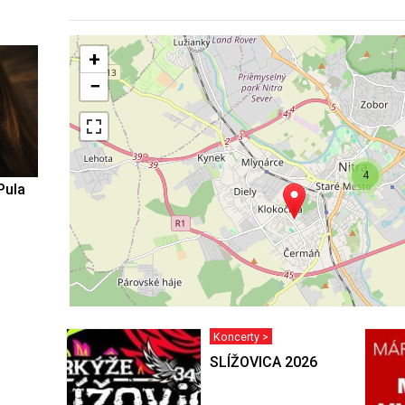
+
−
4
Pula
Koncerty >
SLÍŽOVICA 2026