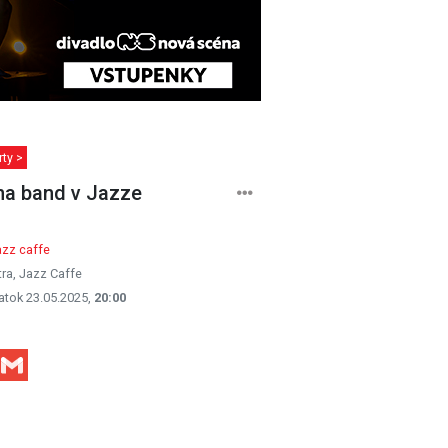
ty >
a band v Jazze
azz caffe
tra, Jazz Caffe
atok 23.05.2025,
20:00
Facebook
Gmail