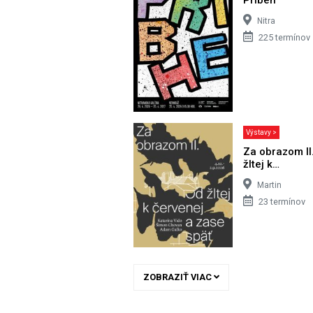
Nitra
225 termínov
Výstavy >
Za obrazom II
žltej k…
Martin
23 termínov
ZOBRAZIŤ VIAC