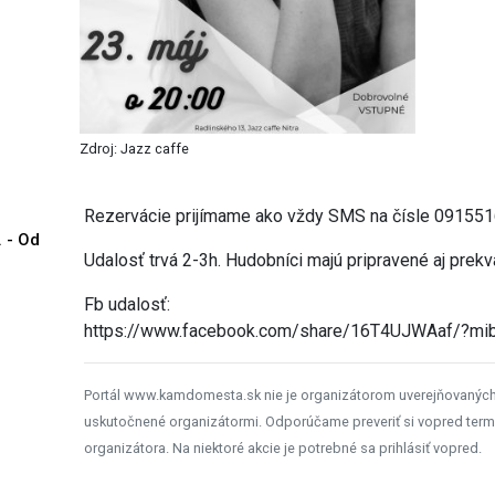
Zdroj: Jazz caffe
Rezervácie prijímame ako vždy SMS na čísle 09155
. - Od
Udalosť trvá 2-3h. Hudobníci majú pripravené aj prek
Fb udalosť:
https://www.facebook.com/share/16T4UJWAaf/?mi
Portál www.kamdomesta.sk nie je organizátorom uverejňovanýc
uskutočnené organizátormi. Odporúčame preveriť si vopred term
organizátora. Na niektoré akcie je potrebné sa prihlásiť vopred.