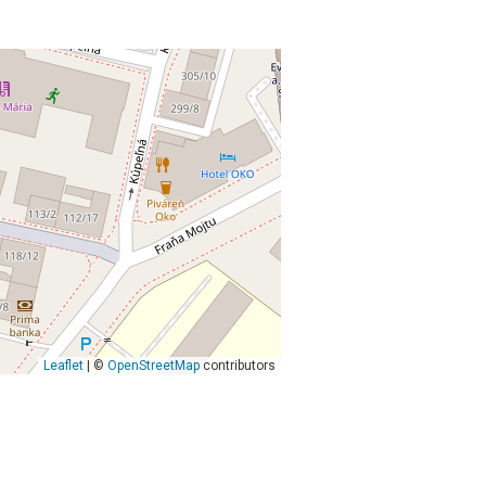
Leaflet
| ©
OpenStreetMap
contributors