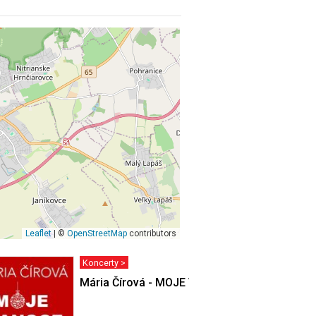
Leaflet
| ©
OpenStreetMap
contributors
Koncerty >
Mária Čírová - MOJE VIANOCE 2026