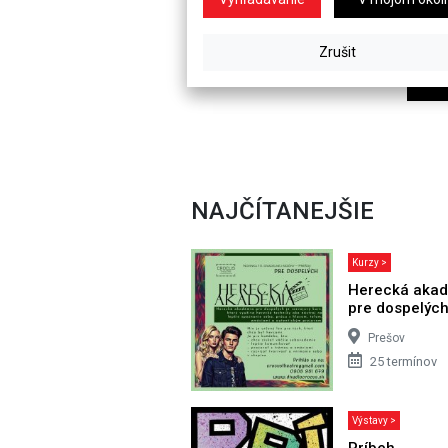
NAJČÍTANEJŠIE
Kurzy >
Herecká aka
pre dospelýc
Prešov
25 termínov
Výstavy >
Príbeh