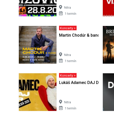
Nitra
1 termín
Koncerty >
Martin Chodúr & band
Nitra
1 termín
Koncerty >
Lukáš Adamec DAJ DAJ TOUR 
Nitra
1 termín