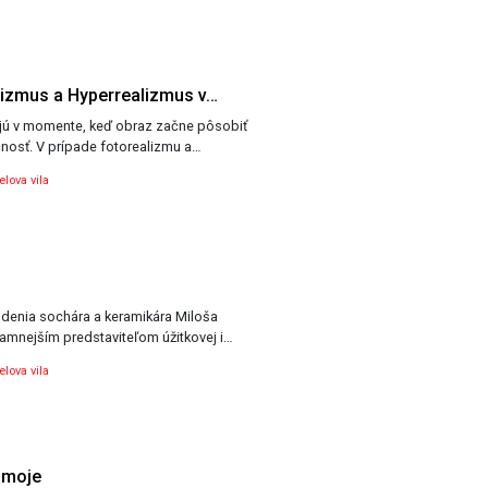
lizmus a Hyperrealizmus v…
jú v momente, keď obraz začne pôsobiť
nosť. V prípade fotorealizmu a…
lova vila
odenia sochára a keramikára Miloša
namnejším predstaviteľom úžitkovej i…
lova vila
 moje