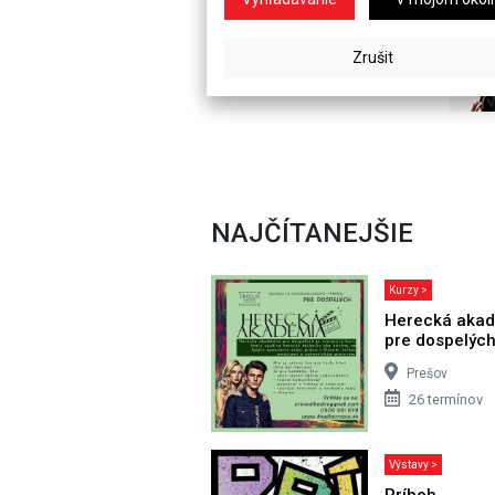
NAJČÍTANEJŠIE
Kurzy >
Herecká aka
pre dospelýc
Prešov
26 termínov
Výstavy >
Príbeh