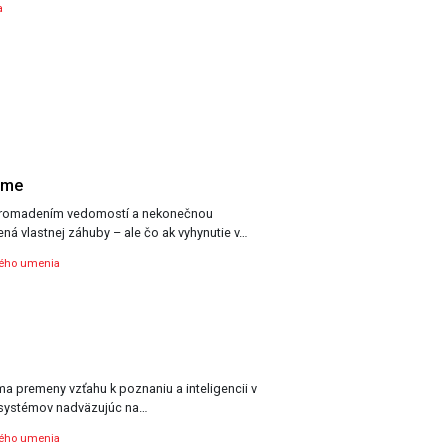
a
ame
romadením vedomostí a nekonečnou
ná vlastnej záhuby – ale čo ak vyhynutie v…
ného umenia
úma premeny vzťahu k poznaniu a inteligencii v
systémov nadväzujúc na…
ného umenia