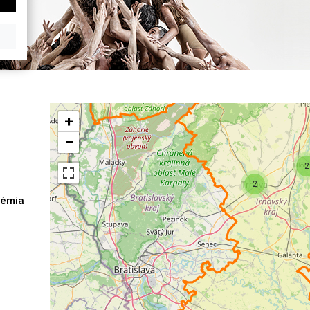
2
+
−
2
2
démia
h