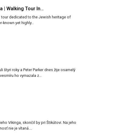
a | Walking Tour In…
 tour dedicated to the Jewish heritage of
ser-known yet highly…
i štyri roky a Peter Parker dnes žije osamelý
tivesmíru ho vymazala z…
eho Vikinga, skončil by pri Štikútovi. Na jeho
osť nie je vítaná.…