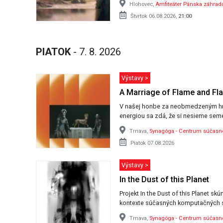
Hlohovec,
Amfiteáter Pánska záhrad
Štvrtok 06.08.2026,
21:00
PIATOK
- 7. 8. 2026
Výstavy >
A Marriage of Flame and Fl
V našej honbe za neobmedzeným h
energiou sa zdá, že si nesieme seme
Trnava,
Synagóga - Centrum súčas
Piatok 07.08.2026
Výstavy >
In the Dust of this Planet
Projekt In the Dust of this Planet sk
kontexte súčasných komputačných 
Trnava,
Synagóga - Centrum súčas