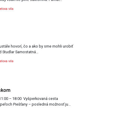
lova vila
ustále hovorí, čo a ako by sme mohli urobiť
ard Studlar Samostatná…
lova vila
nskom
Vyšperkovaná cesta
úpeľoch Piešťany – posledná možnosť ju…