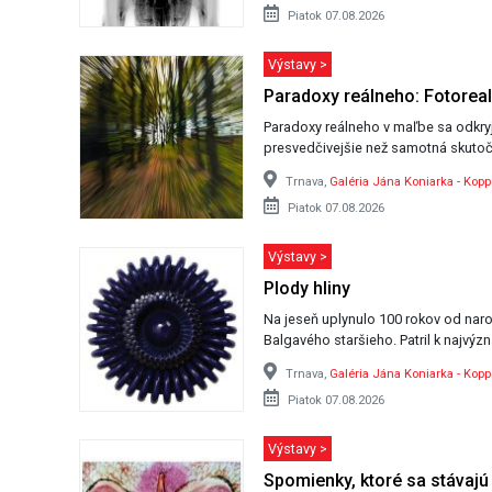
Piatok 07.08.2026
Výstavy >
Paradoxy reálneho: Fotorea
Paradoxy reálneho v maľbe sa odkry
presvedčivejšie než samotná skutoč
Trnava,
Galéria Jána Koniarka - Koppe
Piatok 07.08.2026
Výstavy >
Plody hliny
Na jeseň uplynulo 100 rokov od nar
Balgavého staršieho. Patril k najvýz
Trnava,
Galéria Jána Koniarka - Koppe
Piatok 07.08.2026
Výstavy >
Spomienky, ktoré sa stávajú