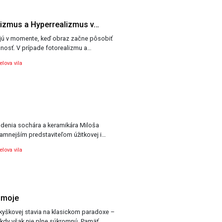
lizmus a Hyperrealizmus v…
jú v momente, keď obraz začne pôsobiť
nosť. V prípade fotorealizmu a…
lova vila
odenia sochára a keramikára Miloša
namnejším predstaviteľom úžitkovej i…
lova vila
 moje
yškovej stavia na klasickom paradoxe –
ikdy však nie plne súkromnú. Pamäť…