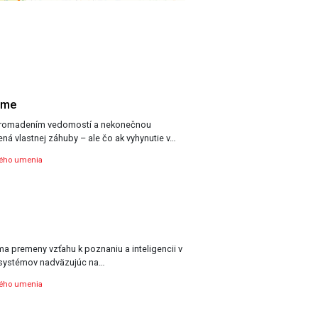
ame
romadením vedomostí a nekonečnou
ná vlastnej záhuby – ale čo ak vyhynutie v…
ného umenia
úma premeny vzťahu k poznaniu a inteligencii v
systémov nadväzujúc na…
ného umenia