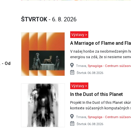
ŠTVRTOK
- 6. 8. 2026
Výstavy >
A Marriage of Flame and Fl
V našej honbe za neobmedzeným h
energiou sa zdá, že si nesieme seme
. - Od
Trnava,
Synagóga - Centrum súčas
Štvrtok 06.08.2026
Výstavy >
In the Dust of this Planet
Projekt In the Dust of this Planet sk
kontexte súčasných komputačných 
Trnava,
Synagóga - Centrum súčas
Štvrtok 06.08.2026