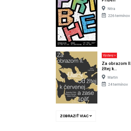
Nitra
226 termínov
Výstavy >
Za obrazom II
žltej k…
Martin
24 termínov
ZOBRAZIŤ VIAC