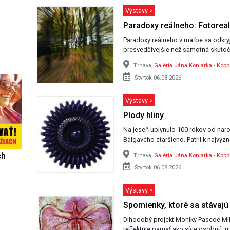
Výstavy >
Paradoxy reálneho: Fotorea
Paradoxy reálneho v maľbe sa odkry
presvedčivejšie než samotná skutoč
Trnava,
Galéria Jána Koniarka - Koppe
Štvrtok 06.08.2026
Výstavy >
Plody hliny
Na jeseň uplynulo 100 rokov od nar
Balgavého staršieho. Patril k najvýz
ch
Trnava,
Galéria Jána Koniarka - Koppe
Štvrtok 06.08.2026
Výstavy >
Spomienky, ktoré sa stávajú
Dlhodobý projekt Moniky Pascoe Mik
reflektuje pamäť ako síce osobnú, n