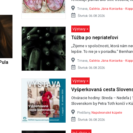
Trnava,
Galéria Jána Koniarka - Koppe
Štvrtok 06.08.2026
Výstavy >
Túžba po nepriateľovi
„Žijeme v spoločnosti, ktorá nám ne
lepšie. To nie je v poriadku.“ Bernh
Trnava,
Galéria Jána Koniarka - Koppe
Pula
Štvrtok 06.08.2026
Výstavy >
Vyšperkovaná cesta Slove
Otváracie hodiny: Streda – Nedeľa | 11:00 – 18:00 
Slovenskom by Petra Toth končí v K
Piešťany,
Napoleonské kúpele
Štvrtok 06.08.2026
Iné akcie >