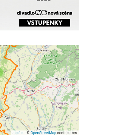
Leaflet
| ©
OpenStreetMap
contributors