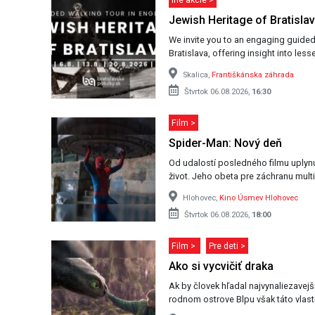
Jewish Heritage of Bratislav
We invite you to an engaging guided
Bratislava, offering insight into les
Skalica,
Františkánska záhrada
Štvrtok 06.08.2026,
16:30
Film >
Spider-Man: Nový deň
Od udalostí posledného filmu uplynul
život. Jeho obeta pre záchranu mul
Hlohovec,
Kino Úsmev Hlohovec
Štvrtok 06.08.2026,
18:00
Film >
Pre deti >
Ako si vycvičiť draka
Ak by človek hľadal najvynaliezavejši
rodnom ostrove Blpu však táto vlastn