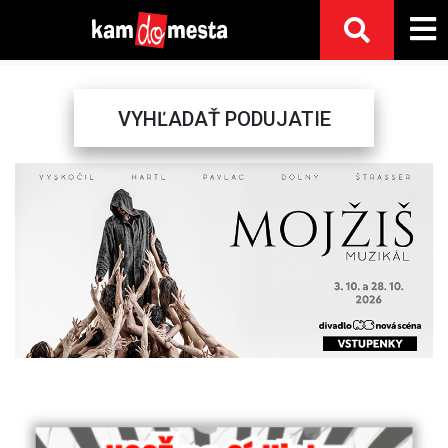
VYHĽADAŤ PODUJATIE
Previous
Next