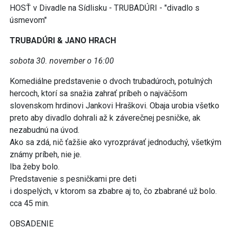
HOSŤ v Divadle na Sídlisku - TRUBADÚRI - "divadlo s
úsmevom"
TRUBADÚRI & JANO HRACH
sobota 30. november o 16:00
Komediálne predstavenie o dvoch trubadúroch, potulných
hercoch, ktorí sa snažia zahrať príbeh o najväčšom
slovenskom hrdinovi Jankovi Hraškovi. Obaja urobia všetko
preto aby divadlo dohrali až k záverečnej pesničke, ak
nezabudnú na úvod.
Ako sa zdá, nič ťažšie ako vyrozprávať jednoduchý, všetkým
známy príbeh, nie je.
Iba žeby bolo.
Predstavenie s pesničkami pre deti
i dospelých, v ktorom sa zbabre aj to, čo zbabrané už bolo.
cca 45 min.
OBSADENIE