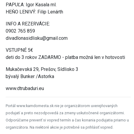
PAPUĽA: Igor Kasala ml.
HEŇO LENIVÝ: Filip Lenárth
INFO A REZERVÁCIE:
0902 765 859
divadlonasidlisku@gmail.com
VSTUPNÉ 5€
deti do 3 rokov ZADARMO - platba možná len v hotovosti
Mukačevská 29, Prešov, Sídlisko 3
bývalý Bunker /Astorka
www.dtrubaduri.eu
Portál www.kamdomesta.sk nie je organizátorom uverejňovaných
podujatí a preto nezodpovedá za zmeny uskutočnené organizátormi.
Odporúčame preveriť si vopred termín a čas konania podujatia priamo u
organizátora. Na niektoré akcie je potrebné sa prihlásiť vopred.