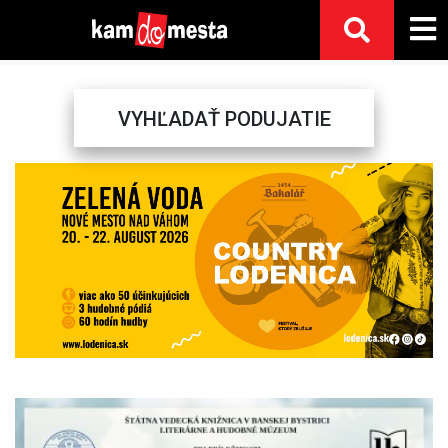
VYHĽADAŤ PODUJATIE
Previous
Next