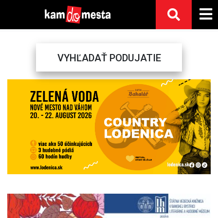
VYHĽADAŤ PODUJATIE
Previous
Next