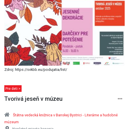
Zdroj: https://svkbb.eu/podujatia/list/
Pre deti >
Tvorivá jeseň v múzeu
Štátna vedecká knižnica v Banskej Bystrici - Literárne a hudobné
múzeum
Neplatné miesto konania