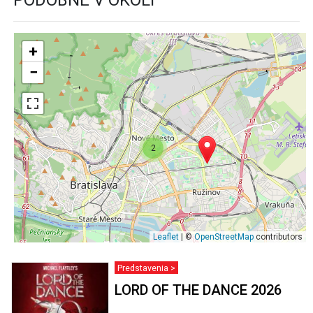
+
−
2
Leaflet
| ©
OpenStreetMap
contributors
Predstavenia >
LORD OF THE DANCE 2026