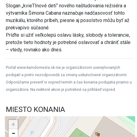
Slogan „kvieTInové deti“ nového naštudovania režiséra a
výtvarníka Šimona Cabana naznačuje nadčasovosť tohto
muzikálu, ktorého príbeh, piesne aj posolstvo môžu byť až
prekvapivo súčasné.
Príďte si užiť veľkolepú oslavu lásky, slobody a tolerancie,
pretože tieto hodnoty je potrebné oslavovať a chrániť stále
– vtedy, rovnako ako dnes.
Portál www.kamdomesta.sk nie je organizátorom uverejňovaných
podujatí a preto nezodpovedá za zmeny uskutočnené organizátormi.
Odporúčame preveriť si vopred termín a čas konania podujatia priamo u
organizátora. Na niektoré akcie je potrebné sa prihlásiť vopred.
MIESTO KONANIA
+
−