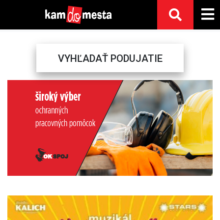
VYHĽADAŤ PODUJATIE
Previous
Next