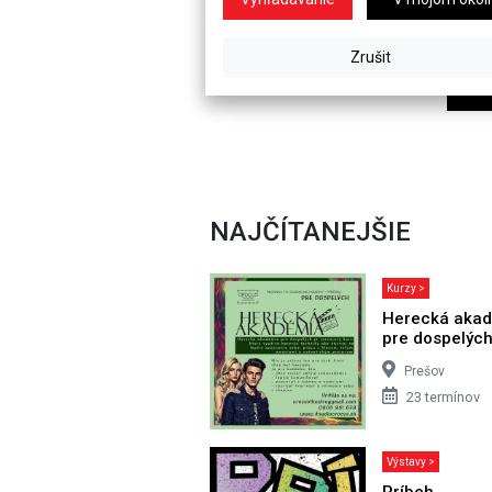
NAJČÍTANEJŠIE
Kurzy >
Herecká aka
pre dospelýc
Prešov
23 termínov
Výstavy >
Príbeh