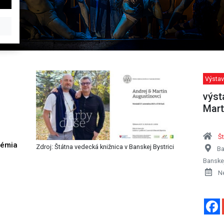
Výstav
výst
Mart
Št
démia
Zdroj: Štátna vedecká knižnica v Banskej Bystrici
Ba
h
Banskej
N