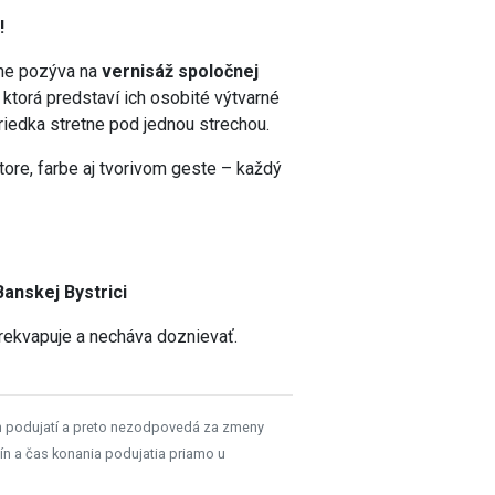
!
čne pozýva na
vernisáž spoločnej
, ktorá predstaví ich osobité výtvarné
 zriedka stretne pod jednou strechou.
store, farbe aj tvorivom geste – každý
Banskej Bystrici
prekvapuje a necháva doznievať.
h podujatí a preto nezodpovedá za zmeny
ín a čas konania podujatia priamo u