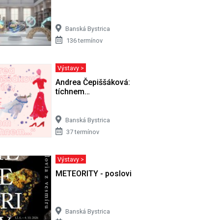
Banská Bystrica
136 termínov
Výstavy >
 8. 2008)
Andrea Čepiššáková: Horím, potom
tíchnem…
Banská Bystrica
37 termínov
Výstavy >
METEORITY - poslovia z vesmíru
Banská Bystrica