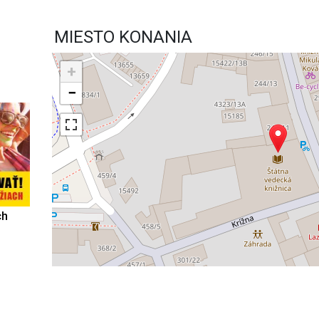
MIESTO KONANIA
+
−
ch