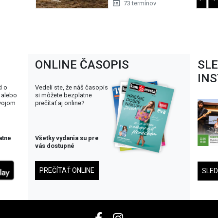
73 termínov
ONLINE ČASOPIS
SL
IN
d o
Vedeli ste, že náš časopis
 alebo
si môžete bezplatne
svojom
prečítať aj online?
atne
Všetky vydania su pre
vás dostupné
PREČÍTAŤ ONLINE
SLE