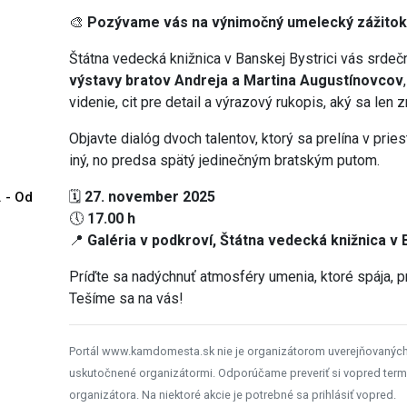
🎨
Pozývame vás na výnimočný umelecký zážitok
Štátna vedecká knižnica v Banskej Bystrici vás srde
výstavy bratov Andreja a Martina Augustínovcov
videnie, cit pre detail a výrazový rukopis, aký sa len
Objavte dialóg dvoch talentov, ktorý sa prelína v prie
iný, no predsa spätý jedinečným bratským putom.
🗓
27. november 2025
. - Od
🕔
17.00 h
📍
Galéria v podkroví, Štátna vedecká knižnica v 
Príďte sa nadýchnuť atmosféry umenia, ktoré spája, 
Tešíme sa na vás!
Portál www.kamdomesta.sk nie je organizátorom uverejňovanýc
uskutočnené organizátormi. Odporúčame preveriť si vopred term
organizátora. Na niektoré akcie je potrebné sa prihlásiť vopred.