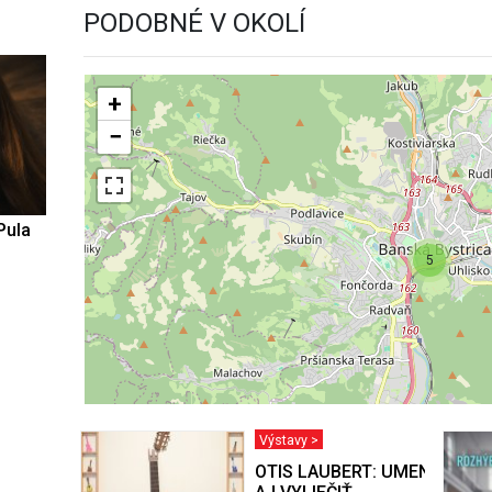
PODOBNÉ V OKOLÍ
+
−
Pula
5
Výstavy >
OTIS LAUBERT: UMENIE BY 