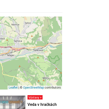
Leaflet
| ©
OpenStreetMap
contributors
Výstavy >
VÁS MOHLO
Veda v hračkách