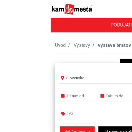
PODUJAT
Úvod
Výstavy
výstava bratov
Slovensko
V mojom okolí