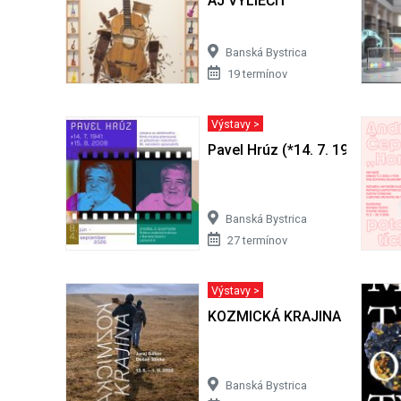
AJ VYLIEČIŤ
Banská Bystrica
19 termínov
Výstavy >
Pavel Hrúz (*14. 7. 1941 + 15.
Banská Bystrica
27 termínov
Výstavy >
KOZMICKÁ KRAJINA
Banská Bystrica