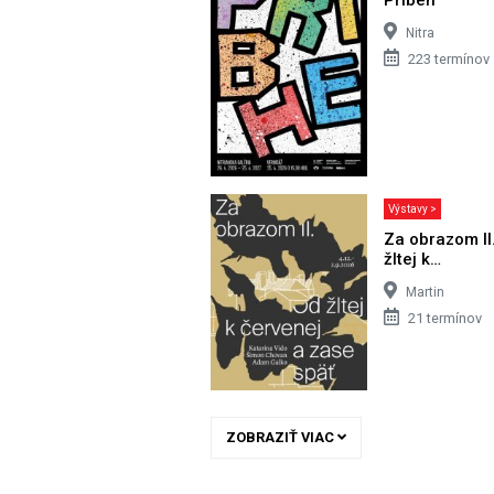
Nitra
223 termínov
Výstavy >
Za obrazom II
žltej k…
Martin
21 termínov
ZOBRAZIŤ VIAC