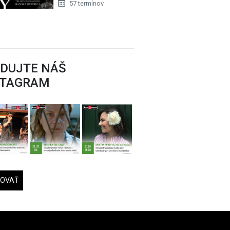
57 termínov
EDUJTE NÁŠ
STAGRAM
DOVAŤ