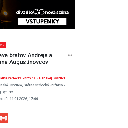
y >
ava bratov Andreja a
ina Augustínovcov
átna vedecká knižnica v Banskej Bystrici
nská Bystrica, Štátna vedecká knižnica v
 Bystrici
edeľa 11.01.2026,
17:00
Facebook
Gmail