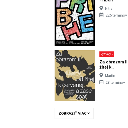
Nitra
225 termínov
Výstavy >
Za obrazom II
žltej k…
Martin
23 termínov
ZOBRAZIŤ VIAC