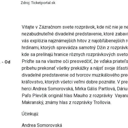
Zdroj: Ticketportal.sk
Vitajte v Zázračnom svete rozprávok, kde nič nie je 
nezabudnuteľné divadelné predstavenie, ktoré zabaví
vás explózia najznámejších hitov z najobľúbenejších
hrdinami, ktorých sprevádza samotný Džin z rozprávky 
kde sa prelínajú hranice rôznych rozprávkových svet
Príďte sa na vlastne oči presvedčiť, že vďaka priateľ
. - Od
príbehu prekonať všetky prekážky a nájsť svoje šťast
divadelné predstavenie od tvorcov muzikálového pr
kráľovstvo, ktorých všetci veľmi dobre poznáte. V pr
herci Andrea Somorovská, Mirka Gális Partlová, Dárius
Paľo Plevčík originál hlas Mauiho z rozprávky Vayan
Makranský, známy hlas z rozprávky Trollovia.
Účinkujú:
Andrea Somorovská