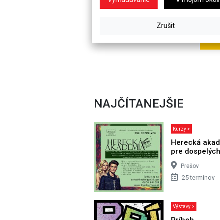
NAJČÍTANEJŠIE
Kurzy >
Herecká aka
pre dospelýc
Prešov
25 termínov
Výstavy >
Príbeh