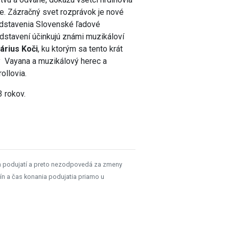
ie. Zázračný svet rozprávok je nové
edstavenia Slovenské ľadové
edstavení účinkujú známi muzikáloví
árius Koči
, ku ktorým sa tento krát
ky Vayana a muzikálový herec a
ollovia.
3 rokov.
h podujatí a preto nezodpovedá za zmeny
ín a čas konania podujatia priamo u