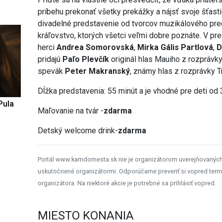
príbehu prekonať všetky prekážky a nájsť svoje šťast
divadelné predstavenie od tvorcov muzikálového pr
kráľovstvo, ktorých všetci veľmi dobre poznáte. V pr
herci
Andrea Somorovská
,
Mirka Gális Partlová
,
D
pridajú
Paľo Plevčík
originál hlas Mauiho z rozpráv
spevák
Peter Makranský
, známy hlas z rozprávky Tr
Dĺžka predstavenia: 55 minút a je vhodné pre deti od 
Pula
Maľovanie na tvár -
zdarma
Detský welcome drink-
zdarma
Portál www.kamdomesta.sk nie je organizátorom uverejňovanýc
uskutočnené organizátormi. Odporúčame preveriť si vopred term
organizátora. Na niektoré akcie je potrebné sa prihlásiť vopred.
MIESTO KONANIA