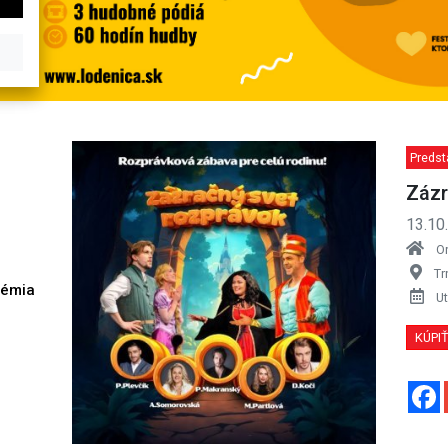
Predst
Zázr
13.10
O
Tr
démia
Ut
h
KÚPI