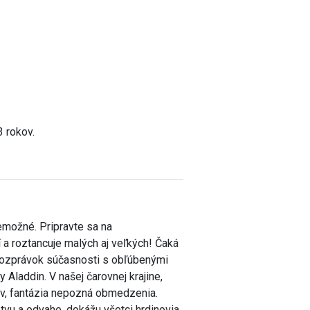
3 rokov.
nemožné. Pripravte sa na
 a roztancuje malých aj veľkých! Čaká
 rozprávok súčasnosti s obľúbenými
Aladdin. V našej čarovnej krajine,
ov, fantázia nepozná obmedzenia.
stvu a odvahe, dokážu všetci hrdinovia