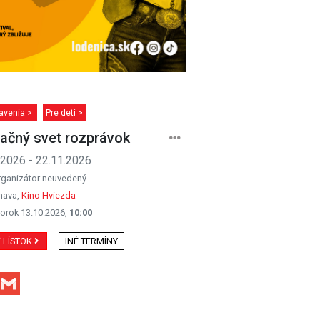
avenia >
Pre deti >
ačný svet rozprávok
.2026 - 22.11.2026
rganizátor neuvedený
nava,
Kino Hviezda
orok 13.10.2026,
10:00
Ť LÍSTOK
INÉ TERMÍNY
Facebook
Gmail