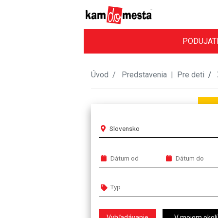
PODUJAT
Úvod
Predstavenia
|
Pre deti
Slovensko
V mojom okolí