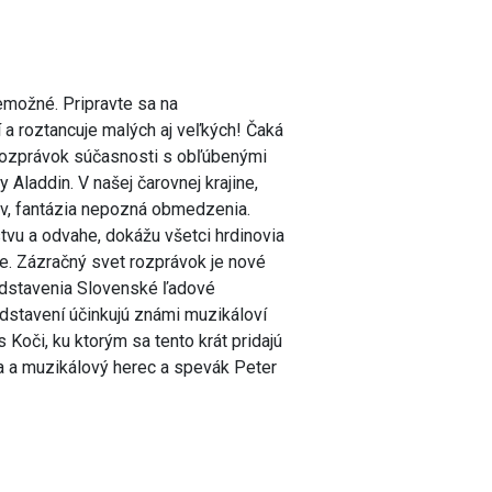
nemožné. Pripravte sa na
 a roztancuje malých aj veľkých! Čaká
 rozprávok súčasnosti s obľúbenými
Aladdin. V našej čarovnej krajine,
ov, fantázia nepozná obmedzenia.
stvu a odvahe, dokážu všetci hrdinovia
ie. Zázračný svet rozprávok je nové
edstavenia Slovenské ľadové
edstavení účinkujú známi muzikáloví
 Koči, ku ktorým sa tento krát pridajú
a a muzikálový herec a spevák Peter