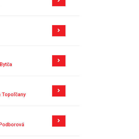
a
Bytča
m Topoľčany
 Podborová