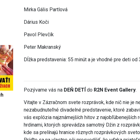
Mirka Gális Partlová
Dárius Koči
Pavol Plevčík
Peter Makranský
Dĺžka predstavenia: 55 minút a je vhodné pre deti od 
Pozývame vás na
DEŇ DETÍ
do
R2N Event Gallery
.
ch
Vitajte v Zázračnom svete rozprávok, kde nič nie je 
nezabudnuteľné divadelné predstavenie, ktoré zabaví
vás explózia najznámejších hitov z najobľúbenejších
hrdinami, ktorých sprevádza samotný Džin z rozprávky 
kde sa prelínajú hranice rôznych rozprávkových svet
Príďte sa na vlastne oči presvedčiť, že vďaka priateľ