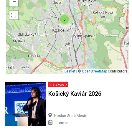
−
5
Leaflet
| ©
OpenStreetMap
contributors
Iné akcie >
Košický Kaviár 2026
Košice-Staré Mesto
1 termín