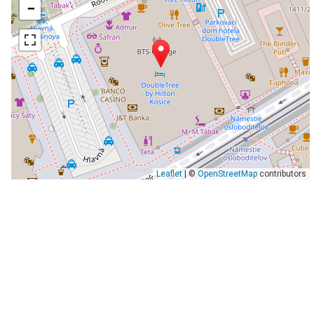
−
Leaflet
| ©
OpenStreetMap
contributors