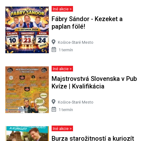
Iné akcie >
Fábry Sándor - Kezeket a
paplan fölé!
Košice-Staré Mesto
1 termín
Iné akcie >
Majstrovstvá Slovenska v Pub
Kvíze | Kvalifikácia
Košice-Staré Mesto
1 termín
Iné akcie >
Burza starožitností a kuriozít