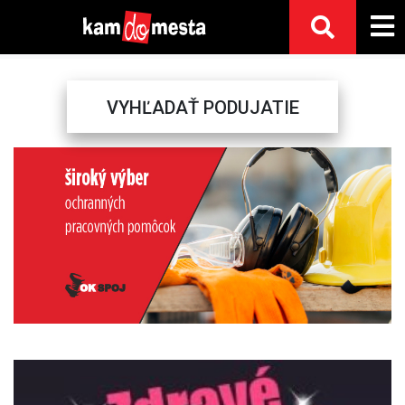
VYHĽADAŤ PODUJATIE
Previous
Next