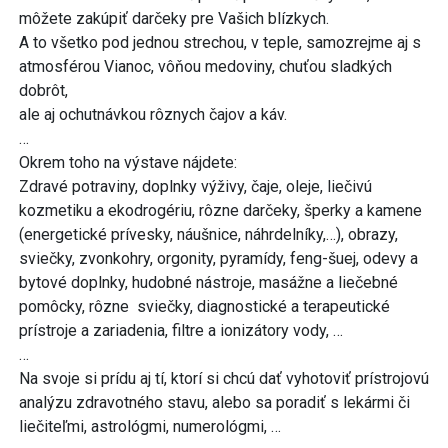
môžete zakúpiť darčeky pre Vašich blízkych.
A to všetko pod jednou strechou, v teple, samozrejme aj s
atmosférou Vianoc, vôňou medoviny, chuťou sladkých
dobrôt,
ale aj ochutnávkou rôznych čajov a káv.
…
Okrem toho na výstave nájdete:
Zdravé potraviny, doplnky výživy, čaje, oleje, liečivú
kozmetiku a ekodrogériu, rôzne darčeky, šperky a kamene
(energetické prívesky, náušnice, náhrdelníky,…), obrazy,
sviečky, zvonkohry, orgonity, pyramídy, feng-šuej, odevy a
bytové doplnky, hudobné nástroje, masážne a liečebné
pomôcky, rôzne sviečky, diagnostické a terapeutické
prístroje a zariadenia, filtre a ionizátory vody, …
…
Na svoje si prídu aj tí, ktorí si chcú dať vyhotoviť prístrojovú
analýzu zdravotného stavu, alebo sa poradiť s lekármi či
liečiteľmi, astrológmi, numerológmi, …