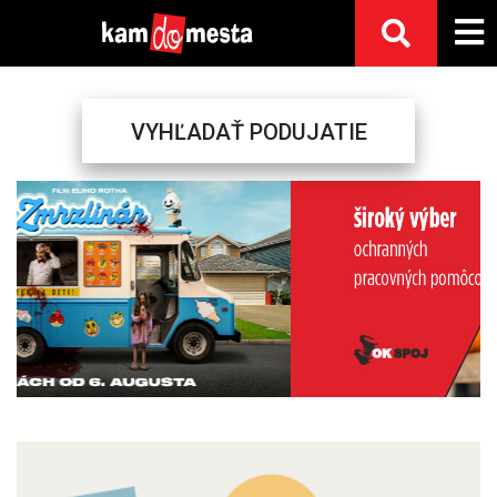
VYHĽADAŤ PODUJATIE
Previous
Next