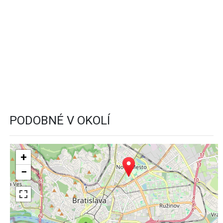
PODOBNÉ V OKOLÍ
+
−