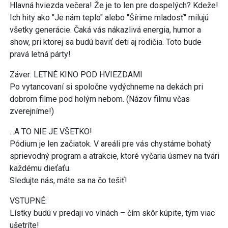
Hlavná hviezda večera! Že je to len pre dospelých? Kdeže!
Ich hity ako "Je nám teplo" alebo "Šírime mladosť" milujú
všetky generácie. Čaká vás nákazlivá energia, humor a
show, pri ktorej sa budú baviť deti aj rodičia. Toto bude
pravá letná párty!
Záver: LETNÉ KINO POD HVIEZDAMI
Po vytancovaní si spoločne vydýchneme na dekách pri
dobrom filme pod holým nebom. (Názov filmu včas
zverejníme!)
...A TO NIE JE VŠETKO!
Pódium je len začiatok. V areáli pre vás chystáme bohatý
sprievodný program a atrakcie, ktoré vyčaria úsmev na tvári
každému dieťaťu.
Sledujte nás, máte sa na čo tešiť!
VSTUPNÉ:
Lístky budú v predaji vo vlnách – čím skôr kúpite, tým viac
ušetríte!