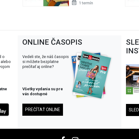
1 termín
ONLINE ČASOPIS
SL
IN
d o
Vedeli ste, že náš časopis
 alebo
si môžete bezplatne
svojom
prečítať aj online?
atne
Všetky vydania su pre
vás dostupné
PREČÍTAŤ ONLINE
SLE