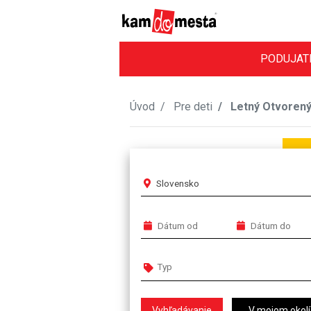
PODUJAT
Úvod
Pre deti
Letný Otvorený
Slovensko
V mojom okolí