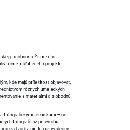
eľskej pôsobnosti Žilinského
uhý ročník obľúbeného projektu
lým, kde majú príležitosť objavovať,
stredníctvom rôznych umeleckých
imentovanie s materiálmi a slobodnú
 a fotografickými technikami – od
ielych fotografií až po výrobu
proces tvorby, nie len na výsledný