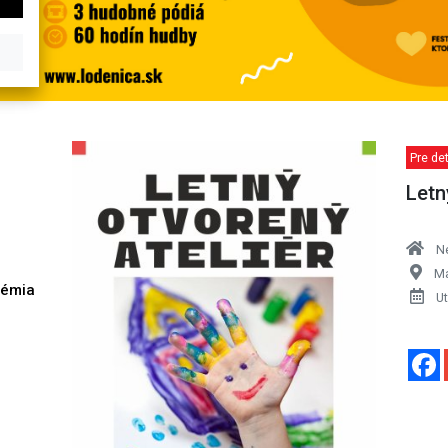
Pre det
Letn
Ne
Ma
démia
Ut
h