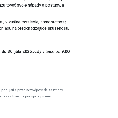
nzultovať svoje nápady a postupy, a
sti, vizuálne myslenie, samostatnosť
ohľadu na predchádzajúce skúsenosti.
a do 30. júla 2025
,vždy v čase od
9:00
h podujatí a preto nezodpovedá za zmeny
ín a čas konania podujatia priamo u