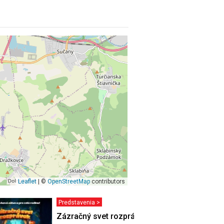
Leaflet
| ©
OpenStreetMap
contributors
Predstavenia >
in
Zázračný svet rozprávok