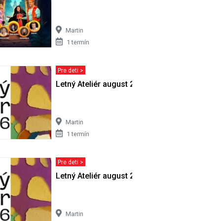
Martin
1 termín
Pre deti >
Letný Ateliér august 2026 - pondelok
Martin
1 termín
Pre deti >
torok
Letný Ateliér august 2026 - streda
Martin