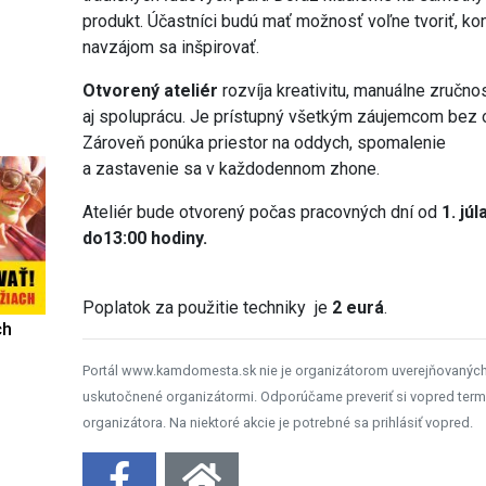
produkt. Účastníci budú mať možnosť voľne tvoriť, ko
navzájom sa inšpirovať.
Otvorený ateliér
rozvíja kreativitu, manuálne zručno
aj spoluprácu. Je prístupný všetkým záujemcom bez 
Zároveň ponúka priestor na oddych, spomalenie
a zastavenie sa v každodennom zhone.
Ateliér bude otvorený počas pracovných dní od
1. júl
do13:00 hodiny.
Poplatok za použitie techniky je
2 eurá
.
ch
Portál www.kamdomesta.sk nie je organizátorom uverejňovanýc
uskutočnené organizátormi. Odporúčame preveriť si vopred term
organizátora. Na niektoré akcie je potrebné sa prihlásiť vopred.