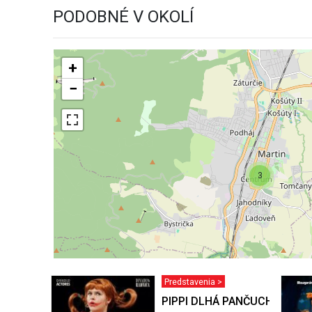
PODOBNÉ V OKOLÍ
+
−
3
Predstavenia >
PIPPI DLHÁ PANČUCHA - Mart