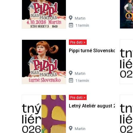
Martin
1 termín
Pre deti >
Pippi turné Slovensko 2026
Martin
1 termín
Pre deti >
Letný Ateliér august 2026 - u
Martin