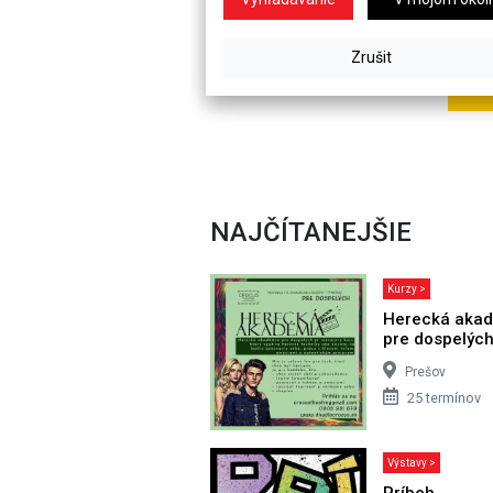
NAJČÍTANEJŠIE
Kurzy >
Herecká aka
pre dospelýc
Prešov
25 termínov
Výstavy >
Príbeh