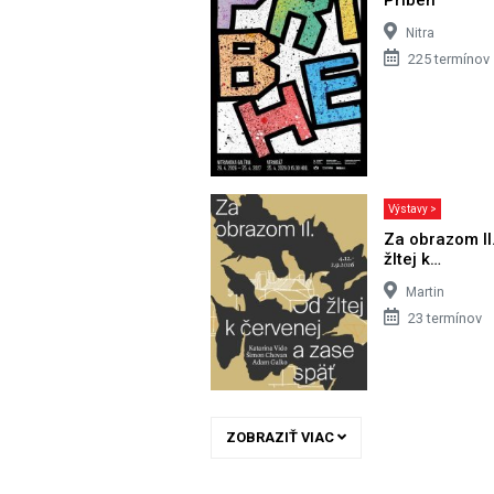
Nitra
225 termínov
Výstavy >
Za obrazom II
žltej k…
Martin
23 termínov
ZOBRAZIŤ VIAC