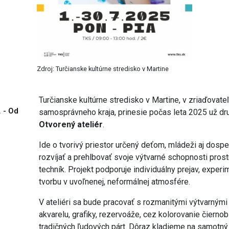
Zdroj: Turčianske kultúrne stredisko v Martine
Turčianske kultúrne stredisko v Martine, v zriaďovat
. - Od
samosprávneho kraja, prinesie počas leta 2025 už dr
Otvorený ateliér
.
Ide o tvorivý priestor určený deťom, mládeži aj dospe
rozvíjať a prehlbovať svoje výtvarné schopnosti pro
techník. Projekt podporuje individuálny prejav, exper
tvorbu v uvoľnenej, neformálnej atmosfére.
V ateliéri sa bude pracovať s rozmanitými výtvarnými
akvarelu, grafiky, rezervoáže, cez kolorovanie čiernob
tradičných ľudových párt. Dôraz kladieme na samotný 