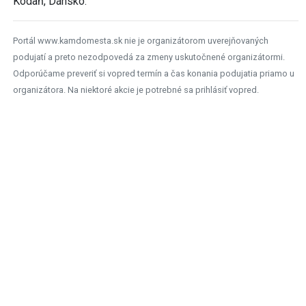
Kodaň, Dánsko.
Portál www.kamdomesta.sk nie je organizátorom uverejňovaných
podujatí a preto nezodpovedá za zmeny uskutočnené organizátormi.
Odporúčame preveriť si vopred termín a čas konania podujatia priamo u
organizátora. Na niektoré akcie je potrebné sa prihlásiť vopred.