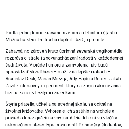
Podľa jednej teórie kráčame svetom s deficitom šťastia.
Možno ho stačí len trochu doplniť. Iba 0,5 promile...
Zábavná, no zároveň kruto úprimná severská tragikomédia
rozpráva o strate i znovunachádzaní radosti v každodennej
šedi života. V prúde humoru a zamyslenia nás budú
sprevádzať skvelí herci – muži v najlepších rokoch –
Branislav Deák, Marián Miezga, Ady Hajdu a Róbert Jakab.
Zažite intenzívny experiment, ktorý sa začína ako nevinná
hra, no končí s trvalými následkami.
Štyria priatelia, učitelia na strednej škole, sa ocitnú na
životnej križovatke. Vyhorenie ich zastihlo na vrchole a
priviedlo k rezignácii na sny i ambície. Ich dni sa vlečú v
nekonečnom stereotype povinností. Posmešky študentov,