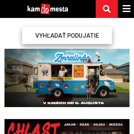
VYHĽADAŤ PODUJATIE
Previous
Next