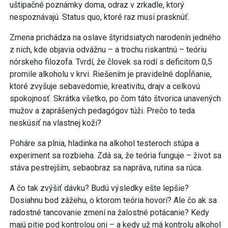
uštipačné poznámky doma, odraz v zrkadle, ktorý
nespoznávajú. Status quo, ktoré raz musí prasknúť.
Zmena prichádza na oslave štyridsiatych narodenín jedného
z nich, kde objavia odvážnu – a trochu riskantnú – teóriu
nórskeho filozofa. Tvrdí, že človek sa rodí s deficitom 0,5
promile alkoholu v krvi. Riešením je pravidelné dopĺňanie,
ktoré zvyšuje sebavedomie, kreativitu, drajv a celkovú
spokojnosť. Skrátka všetko, po čom táto štvorica unavených
mužov a zaprášených pedagógov túži. Prečo to teda
neskúsiť na vlastnej koži?
Poháre sa plnia, hladinka na alkohol testeroch stúpa a
experiment sa rozbieha. Zdá sa, že teória funguje – život sa
stáva pestrejším, sebaobraz sa napráva, rutina sa rúca.
A čo tak zvýšiť dávku? Budú výsledky ešte lepšie?
Dosiahnu bod zážehu, o ktorom teória hovorí? Ale čo ak sa
radostné tancovanie zmení na žalostné potácanie? Kedy
majú pitie pod kontrolou oni – a kedy už má kontrolu alkohol