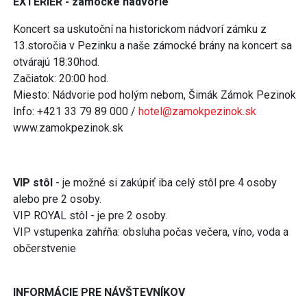
EXTERIÉR - zámocké nádvorie
Koncert sa uskutoční na historickom nádvorí zámku z
13.storočia v Pezinku a naše zámocké brány na koncert sa
otvárajú 18:30hod.
Začiatok: 20:00 hod.
Miesto: Nádvorie pod holým nebom, Šimák Zámok Pezinok
Info: +421 33 79 89 000 /
hotel@zamokpezinok.sk
www.zamokpezinok.sk
VIP stôl
- je možné si zakúpiť iba celý stôl pre 4 osoby
alebo pre 2 osoby.
VIP ROYAL stôl - je pre 2 osoby.
VIP vstupenka zahŕňa: obsluha počas večera, víno, voda a
občerstvenie
INFORMÁCIE PRE NÁVŠTEVNÍKOV