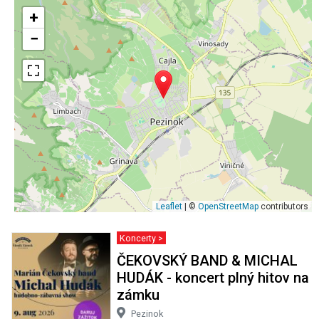
+
−
Leaflet
| ©
OpenStreetMap
contributors
Koncerty >
ČEKOVSKÝ BAND & MICHAL
HUDÁK - koncert plný hitov na
zámku
Pezinok