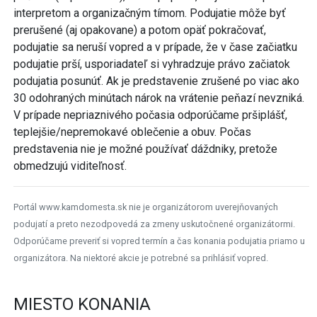
interpretom a organizačným tímom. Podujatie môže byť
prerušené (aj opakovane) a potom opäť pokračovať,
podujatie sa neruší vopred a v prípade, že v čase začiatku
podujatie prší, usporiadateľ si vyhradzuje právo začiatok
podujatia posunúť. Ak je predstavenie zrušené po viac ako
30 odohraných minútach nárok na vrátenie peňazí nevzniká.
V prípade nepriaznivého počasia odporúčame pršiplášť,
teplejšie/nepremokavé oblečenie a obuv. Počas
predstavenia nie je možné používať dáždniky, pretože
obmedzujú viditeľnosť.
Portál www.kamdomesta.sk nie je organizátorom uverejňovaných
podujatí a preto nezodpovedá za zmeny uskutočnené organizátormi.
Odporúčame preveriť si vopred termín a čas konania podujatia priamo u
organizátora. Na niektoré akcie je potrebné sa prihlásiť vopred.
MIESTO KONANIA