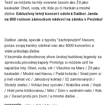
Tešiť sa môžete na hity overené časom ako Žít jako
kaskadér. Oheň, voda, vítr, Kde jsi či Hurikán a mnohé
ďalšie.
Exkluzívny letný koncert odohrá Dalibor Janda
na 800 ročnom zámockom nádvorí na zámku v Pezinku!
Dalibor Janda, spevák s typicky "zachrípnutým" hlasom,
počas svojej kariéry odohral viac ako 4000 koncertov a
stále pribúdajú ďalšie.
V bezmála dvojhodinovej show českej hudobnej legendy za
sprievodu pôvodnej kapely Prototyp si môžete užiť tie
najväčšie hity. Oheň, voda, vítr / Všechno na Mars / Žít jako
kaskadér / Modré nad hlavou / Padá hvězda / Snad jsem si
jí měl všímat víc / Jahodový koktejl / 52 zamilovaných /
Stoletý stařec / Vchází bez vyzvání / Krabička sirek / Vejdi
/ Hráli jsme kličkovanou / Mini / Dům v sedmém nebi / Kde
jsi / Deset prstů pro život / a mnohé ďalšie ....