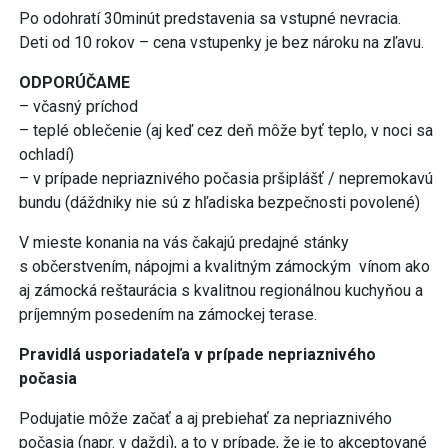
Po odohratí 30minút predstavenia sa vstupné nevracia.
Deti od 10 rokov – cena vstupenky je bez nároku na zľavu.
ODPORÚČAME
– včasný príchod
– teplé oblečenie (aj keď cez deň môže byť teplo, v noci sa
ochladí)
– v prípade nepriaznivého počasia pršiplášť / nepremokavú
bundu (dáždniky nie sú z hľadiska bezpečnosti povolené)
V mieste konania na vás čakajú predajné stánky
s občerstvením, nápojmi a kvalitným zámockým vínom ako
aj zámocká reštaurácia s kvalitnou regionálnou kuchyňou a
príjemným posedením na zámockej terase.
Pravidlá usporiadateľa v prípade nepriaznivého
počasia
Podujatie môže začať a aj prebiehať za nepriaznivého
počasia (napr. v daždi), a to v prípade, že je to akceptované