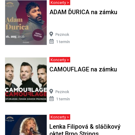
Koncerty >
ADAM ĎURICA na zámku
Pezinok
1 termín
Koncerty >
CAMOUFLAGE na zámku
Pezinok
1 termín
Koncerty >
Lenka Filipová & sláčikový
oktet Brno Strings