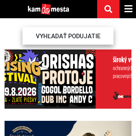
VYHĽADAŤ PODUJATIE
Previous
Next