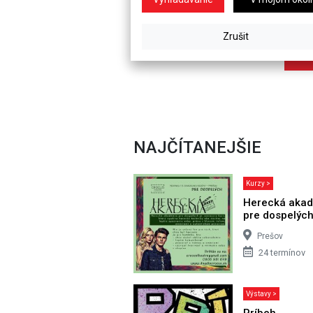
NAJČÍTANEJŠIE
Kurzy >
Herecká aka
pre dospelýc
Prešov
24 termínov
Výstavy >
Príbeh