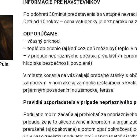
INFORMÁCIE PRE NÁVŠTEVNÍKOV
Po odohratí 30minút predstavenia sa vstupné nevraci
Deti od 10 rokov – cena vstupenky je bez nároku na z
ODPORÚČAME
– včasný príchod
– teplé oblečenie (aj keď cez deň môže byť teplo, v n
– v prípade nepriaznivého počasia pršiplášť / nepre
hľadiska bezpečnosti povolené)
Pula
V mieste konania na vás čakajú predajné stánky s obč
zámockým vínom ako aj zámocká reštaurácia s kvalit
príjemným posedením na zámockej terase.
Pravidlá usporiadateľa v prípade nepriaznivého 
Podujatie môže začať a aj prebiehať za nepriaznivého p
prípade, že je to akceptované interpretom a organiz
prerušené (aj opakovane) a potom opäť pokračovať, po
že v čase začiatku podujatie prší, usporiadateľ si vyh