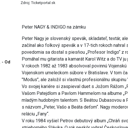
Zdroj: Ticketportal.sk
Peter NAGY & INDIGO na zámku
Peter Nagy je slovenský spevák, skladateľ, textár, ale
začínal ako folkový spevák a v 17-tich rokoch nahra
povedomia sa dostal s piesňou „Profesor Indigo“ z ro
Pomáhal mu gitarista a kamarát Karol Witz a do TV ju p
. - Od
V rokoch 1982 až 1983 absolvoval povinnú Vojenskú 
Vojenskom umeleckom súbore v Bratislave. V tom ča
"Modus", ale založil si vlastnú profesionálnu skupinu 
Vo svojej kariére si zaspieval duet s Jožom Rážom „P
Vašom Patejdlom a Pavlom Hammelom na albume „Pete
mladým hudobným talentom. S Beátou Dubasovou a Pat
s názvom „Peter, Vašo a Beáta deťom“. Nagy moderoval
reláciu „Fany“.
V roku 1984 vyšiel Petrov debutový album „Chráň svoj
strieborného Slávika. O rok neskôr vyhral Českoslove