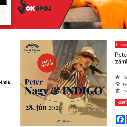
Koncer
Pete
zám
O
démia
Pe
h
N
KÚPI