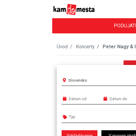
PODUJAT
Úvod
Koncerty
Peter Nagy & 
Slovensko
V mojom okolí