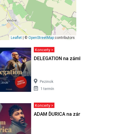
Leaflet
| ©
OpenStreetMap
contributors
Koncerty >
HUDÁK -
DELEGATION na zámku
Pezinok
1 termín
Koncerty >
 scéne
ADAM ĎURICA na zámku