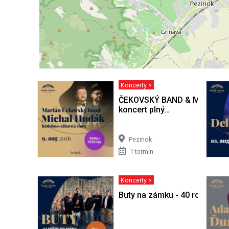
Koncerty >
ČEKOVSKÝ BAND & MICHAL 
koncert plný…
Pezinok
1 termín
Koncerty >
Buty na zámku - 40 rokov na