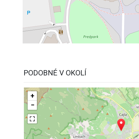
PODOBNÉ V OKOLÍ
+
−