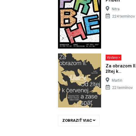
Nitra
224 termínov
Výstavy >
Za obrazom II
žltej k…
Martin
22 termínov
ZOBRAZIŤ VIAC