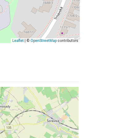
Leaflet
| ©
OpenStreetMap
contributors