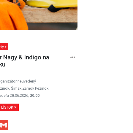
ty >
r Nagy & Indigo na
ku
rganizátor neuvedený
zinok, Šimák Zámok Pezinok
edeľa 28.06.2026,
20:00
Ť LÍSTOK
Facebook
Gmail