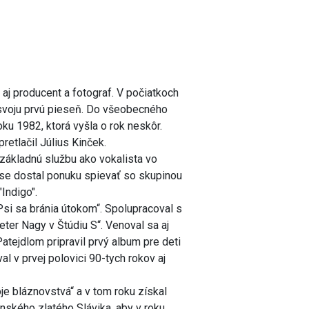
 aj producent a fotograf. V počiatkoch
l svoju prvú pieseň. Do všeobecného
ku 1982, ktorá vyšla o rok neskôr.
retlačil Július Kinček.
základnú službu ako vokalista vo
se dostal ponuku spievať so skupinou
"Indigo".
si sa bránia útokom“. Spolupracoval s
r Nagy v Štúdiu S“. Venoval sa aj
ejdlom pripravil prvý album pre deti
 v prvej polovici 90-tych rokov aj
e bláznovstvá“ a v tom roku získal
nského zlatého Slávika, aby v roku