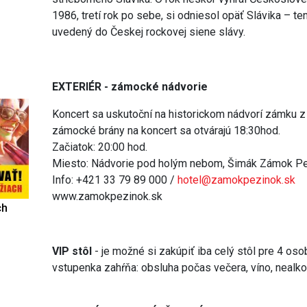
1986, tretí rok po sebe, si odniesol opäť Slávika – te
uvedený do Českej rockovej siene slávy.
EXTERIÉR - zámocké nádvorie
Koncert sa uskutoční na historickom nádvorí zámku z
zámocké brány na koncert sa otvárajú 18:30hod.
Začiatok: 20:00 hod.
Miesto: Nádvorie pod holým nebom, Šimák Zámok P
Info: +421 33 79 89 000 /
hotel@zamokpezinok.sk
www.zamokpezinok.sk
ch
VIP stôl
- je možné si zakúpiť iba celý stôl pre 4 o
vstupenka zahŕňa: obsluha počas večera, víno, nealko,