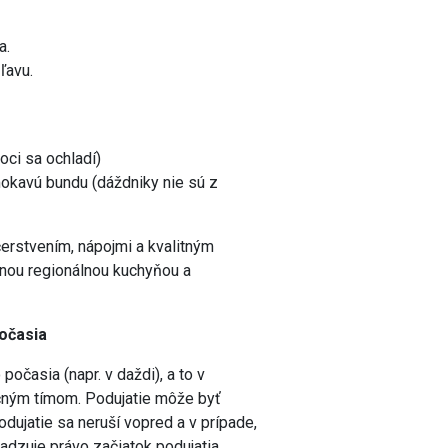
a.
ľavu.
oci sa ochladí)
mokavú bundu (dáždniky nie sú z
erstvením, nápojmi a kvalitným
nou regionálnou kuchyňou a
počasia
očasia (napr. v daždi), a to v
ačným tímom. Podujatie môže byť
dujatie sa neruší vopred a v prípade,
radzuje právo začiatok podujatia