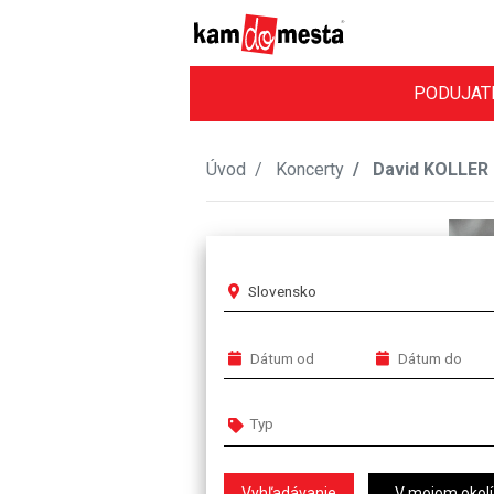
PODUJAT
Úvod
Koncerty
David KOLLER
Slovensko
V mojom okolí