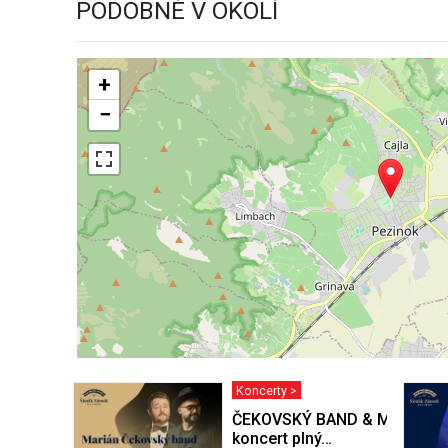
PODOBNÉ V OKOLÍ
+
−
Koncerty >
ČEKOVSKÝ BAND & MICHAL 
koncert plný…