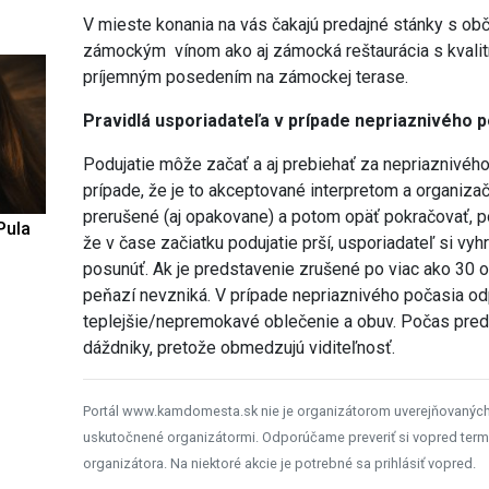
V mieste konania na vás čakajú predajné stánky s obč
zámockým vínom ako aj zámocká reštaurácia s kvalit
príjemným posedením na zámockej terase.
Pravidlá usporiadateľa v prípade nepriaznivého 
Podujatie môže začať a aj prebiehať za nepriaznivého p
prípade, že je to akceptované interpretom a organiz
prerušené (aj opakovane) a potom opäť pokračovať, po
Pula
že v čase začiatku podujatie prší, usporiadateľ si vyh
posunúť. Ak je predstavenie zrušené po viac ako 30 
peňazí nevzniká. V prípade nepriaznivého počasia od
teplejšie/nepremokavé oblečenie a obuv. Počas pred
dáždniky, pretože obmedzujú viditeľnosť.
Portál www.kamdomesta.sk nie je organizátorom uverejňovanýc
uskutočnené organizátormi. Odporúčame preveriť si vopred term
organizátora. Na niektoré akcie je potrebné sa prihlásiť vopred.