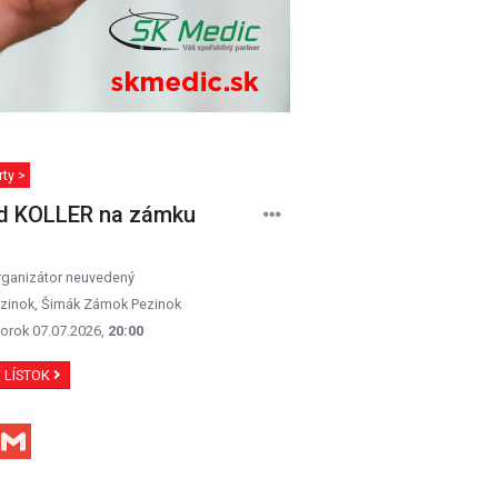
ty >
d KOLLER na zámku
rganizátor neuvedený
zinok, Šimák Zámok Pezinok
orok 07.07.2026,
20:00
Ť LÍSTOK
Facebook
Gmail