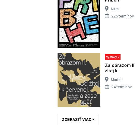
Nitra
226 termínov
Výstavy >
Za obrazom II
žltej k…
Martin
24 termínov
ZOBRAZIŤ VIAC