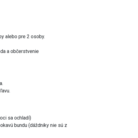
by alebo pre 2 osoby.
oda a občerstvenie
a.
ľavu.
oci sa ochladí)
mokavú bundu (dáždniky nie sú z