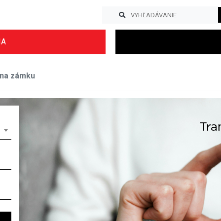
IA
 na zámku
Previous