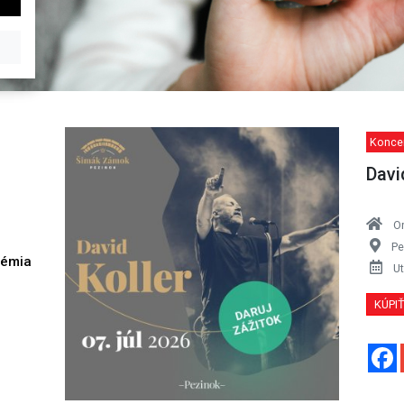
Koncer
Davi
O
Pe
démia
Ut
h
KÚPI