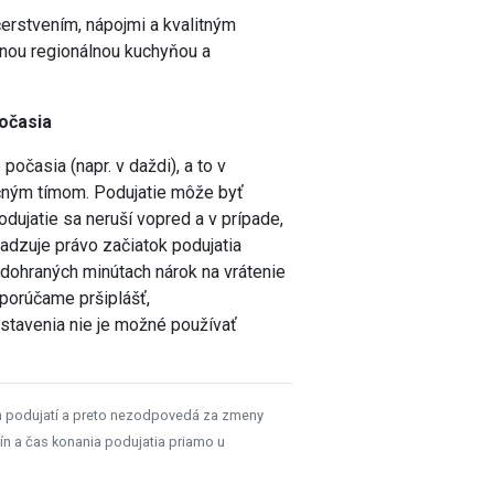
erstvením, nápojmi a kvalitným
nou regionálnou kuchyňou a
počasia
očasia (napr. v daždi), a to v
ačným tímom. Podujatie môže byť
dujatie sa neruší vopred a v prípade,
radzuje právo začiatok podujatia
odohraných minútach nárok na vrátenie
porúčame pršiplášť,
stavenia nie je možné používať
h podujatí a preto nezodpovedá za zmeny
ín a čas konania podujatia priamo u