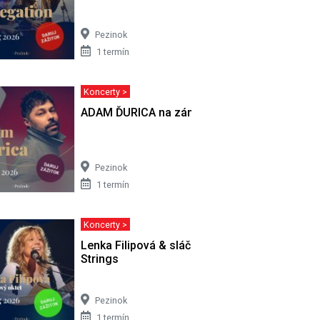
Pezinok
1 termín
Koncerty >
 scéne
ADAM ĎURICA na zámku
Pezinok
1 termín
Koncerty >
Lenka Filipová & sláčikový oktet Brno
Strings
Pezinok
1 termín