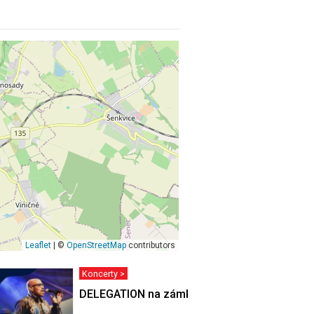
Leaflet
| ©
OpenStreetMap
contributors
Koncerty >
HUDÁK -
DELEGATION na zámku