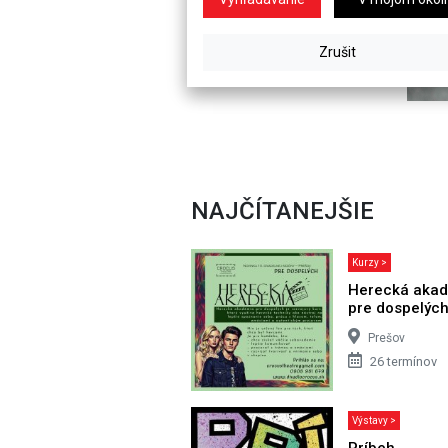
NAJČÍTANEJŠIE
Kurzy >
Herecká aka
pre dospelýc
Prešov
26 termínov
Výstavy >
Príbeh