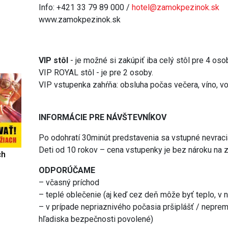
Info: +421 33 79 89 000 /
hotel@zamokpezinok.sk
www.zamokpezinok.sk
VIP stôl
- je možné si zakúpiť iba celý stôl pre 4 oso
VIP ROYAL stôl - je pre 2 osoby.
VIP vstupenka zahŕňa: obsluha počas večera, víno, v
INFORMÁCIE PRE NÁVŠTEVNÍKOV
Po odohratí 30minút predstavenia sa vstupné nevraci
Deti od 10 rokov – cena vstupenky je bez nároku na z
ch
ODPORÚČAME
– včasný príchod
– teplé oblečenie (aj keď cez deň môže byť teplo, v n
– v prípade nepriaznivého počasia pršiplášť / nepre
hľadiska bezpečnosti povolené)