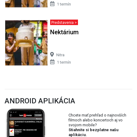
1 termín
Predstavenia >
Nektárium
Nitra
1 termín
ANDROID APLIKÁCIA
Chcete mať prehľad o najnovších
filmoch alebo koncertoch aj vo
svojom mobile?
Stiahnite si bezplatne našu
aplikáciu.