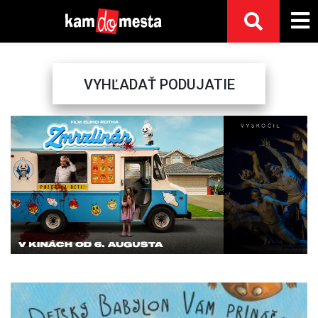
VYHĽADAŤ PODUJATIE
Previous
Next