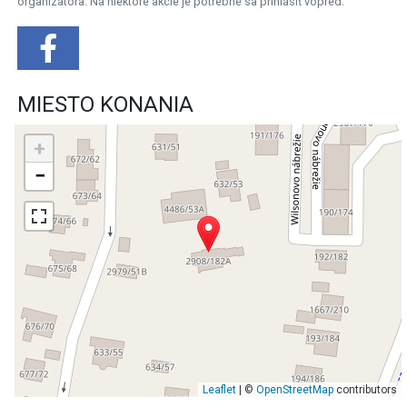
organizátora. Na niektoré akcie je potrebné sa prihlásiť vopred.
MIESTO KONANIA
+
−
Leaflet
| ©
OpenStreetMap
contributors