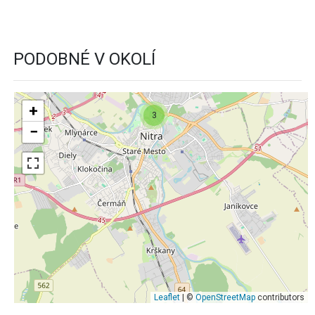
PODOBNÉ V OKOLÍ
+
3
−
Leaflet
| ©
OpenStreetMap
contributors