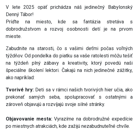
V lete 2025 opäť prichádza náš jedinečný Babylonský
Denný Tábor!
Príďte na miesto, kde sa fantázia stretáva s
dobrodružstvom a rozvoj osobnosti detí je na prvom
mieste.
Zabudnite na starosti, čo s vašimi deťmi počas voľných
týždňov. Od pondelka do piatku sa vaše ratolesti môžu tešiť
na týždeň plný zábavy a kreativity, ktorý povedú naši
špeciálne školení lektori. Čakajú na nich jedinečné zážitky,
ako napríklad:
Tvorivé hry:
Deti sa v rámci našich tvorivých hier učia, ako
prekonať samých seba, spolupracovať s ostatnými a
zároveň objavujú a rozvíjajú svoje silné stránky.
Objavovanie mesta:
Vyrazíme na dobrodružné expedície
po miestnych atrakciách, kde zažijú nezabudnuteľné chvíle.