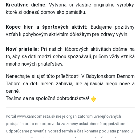
Kreatívne dielne:
Vytvoria si vlastné originálne výrobky,
ktoré si odnesú domov ako pamiatku.
Kopec hier a športových aktivít:
Budujeme pozitívny
vzťah k pohybovým aktivitám dôležitým pre zdravý vývin.
Noví priatelia:
Pri našich táborových aktivitách dbáme na
to, aby sa deti medzi sebou spoznávali, pričom vždy vzniká
mnoho nových priateľstiev.
Nenechajte si ujsť túto príležitosť! V Babylonskom Dennom
Tábore sa deti nielen zabavia, ale aj naučia niečo nové a
cenné.
Tešíme sa na spoločné dobrodružstvá!
Portál www.kamdomesta.sk nie je organizátorom uverejňovaných
podujatí a preto nezodpovedá za zmeny uskutočnené organizátormi.
Odporúčame preveriť si vopred termín a čas konania podujatia priamo u