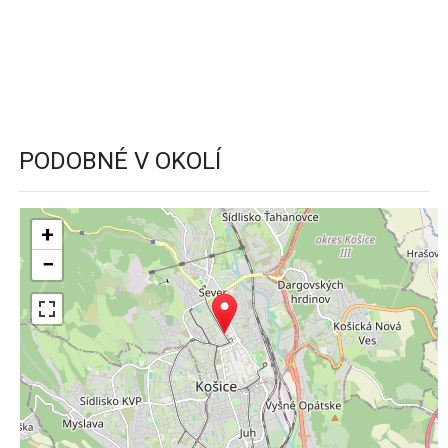
PODOBNÉ V OKOLÍ
+
−