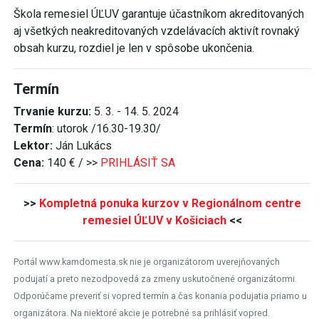
Škola remesiel ÚĽUV garantuje účastníkom akreditovaných
aj všetkých neakreditovaných vzdelávacích aktivít rovnaký
obsah kurzu, rozdiel je len v spôsobe ukončenia.
Termín
Trvanie kurzu:
5. 3. - 14. 5. 2024
Termín
: utorok /16.30-19.30/
Lektor:
Ján Lukács
Cena:
140 € / >>
PRIHLÁSIŤ SA
>>
Kompletná ponuka kurzov v Regionálnom centre
remesiel ÚĽUV v Košiciach
<<
Portál www.kamdomesta.sk nie je organizátorom uverejňovaných
podujatí a preto nezodpovedá za zmeny uskutočnené organizátormi.
Odporúčame preveriť si vopred termín a čas konania podujatia priamo u
organizátora. Na niektoré akcie je potrebné sa prihlásiť vopred.