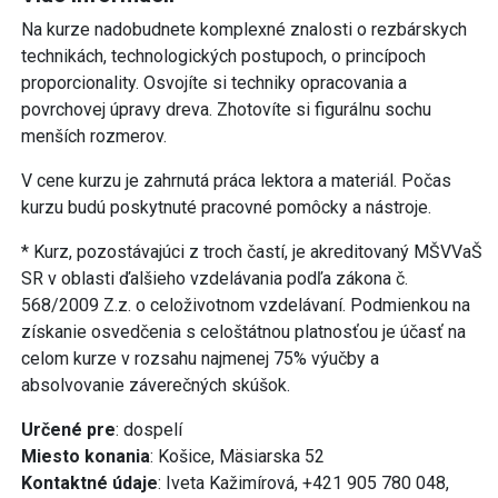
Na kurze nadobudnete komplexné znalosti o rezbárskych
technikách, technologických postupoch, o princípoch
proporcionality. Osvojíte si techniky opracovania a
povrchovej úpravy dreva. Zhotovíte si figurálnu sochu
menších rozmerov.
V cene kurzu je zahrnutá práca lektora a materiál. Počas
kurzu budú poskytnuté pracovné pomôcky a nástroje.
* Kurz, pozostávajúci z troch častí, je akreditovaný MŠVVaŠ
SR v oblasti ďalšieho vzdelávania podľa zákona č.
568/2009 Z.z. o celoživotnom vzdelávaní. Podmienkou na
získanie osvedčenia s celoštátnou platnosťou je účasť na
celom kurze v rozsahu najmenej 75% výučby a
absolvovanie záverečných skúšok.
Určené pre
: dospelí
Miesto konania
: Košice, Mäsiarska 52
Kontaktné údaje
: Iveta Kažimírová, +421 905 780 048,