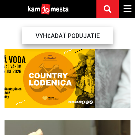
VYHĽADAŤ PODUJATIE
Previous
Next