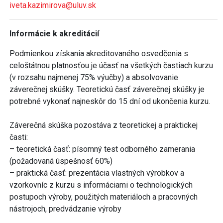
iveta.kazimirova@uluv.sk
Informácie k akreditácií
Podmienkou získania akreditovaného osvedčenia s
celoštátnou platnosťou je účasť na všetkých častiach kurzu
(v rozsahu najmenej 75% výučby) a absolvovanie
záverečnej skúšky. Teoretickú časť záverečnej skúšky je
potrebné vykonať najneskôr do 15 dní od ukončenia kurzu.
Záverečná skúška pozostáva z teoretickej a praktickej
časti:
– teoretická časť: písomný test odborného zamerania
(požadovaná úspešnosť 60%)
– praktická časť: prezentácia vlastných výrobkov a
vzorkovníc z kurzu s informáciami o technologických
postupoch výroby, použitých materiáloch a pracovných
nástrojoch, predvádzanie výroby