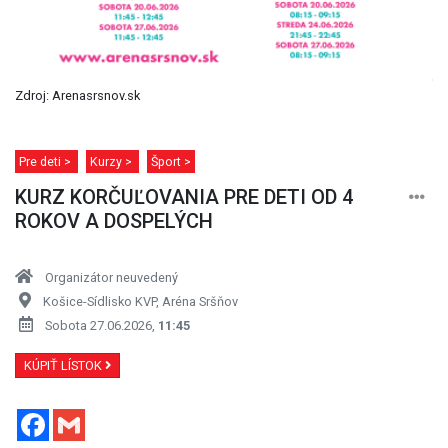
Zdroj: Arenasrsnov.sk
Pre deti >
Kurzy >
Šport >
KURZ KORČUĽOVANIA PRE DETI OD 4
ROKOV A DOSPELÝCH
Organizátor neuvedený
Košice-Sídlisko KVP, Aréna Sršňov
Sobota 27.06.2026,
11:45
KÚPIŤ LÍSTOK
Facebook
Gmail