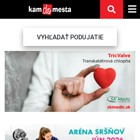
VYHĽADAŤ PODUJATIE
Previous
Next