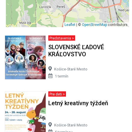
Leaflet
| ©
OpenStreetMap
contributors
Predstavenia >
SLOVENSKÉ ĽADOVÉ
KRÁĽOVSTVO
Košice-Staré Mesto
1 termín
Pre deti >
Letný kreatívny týždeň
Košice-Staré Mesto