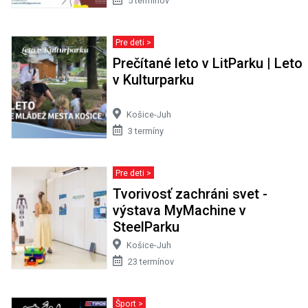
5 termínov
Pre deti >
Prečítané leto v LitParku | Leto
v Kulturparku
Košice-Juh
3 termíny
Pre deti >
Tvorivosť zachráni svet -
výstava MyMachine v
SteelParku
Košice-Juh
23 termínov
Šport >