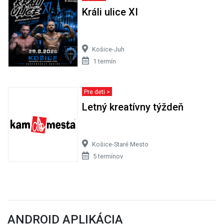
Králi ulice XI
Košice-Juh
1 termín
Pre deti >
Letný kreatívny týždeň
Košice-Staré Mesto
5 termínov
ANDROID APLIKÁCIA