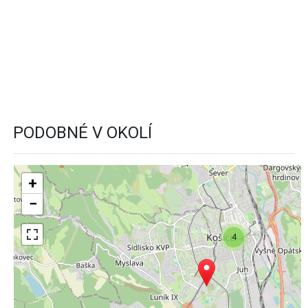
PODOBNÉ V OKOLÍ
+
−
4