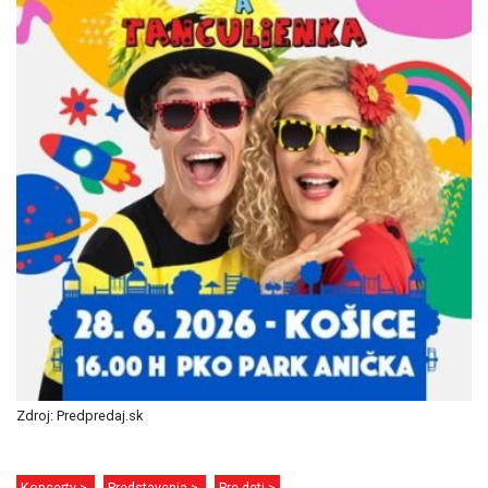
Zdroj: Predpredaj.sk
Koncerty >
Predstavenia >
Pre deti >