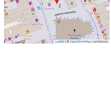
Leaflet
| ©
OpenStreetMap
contributors