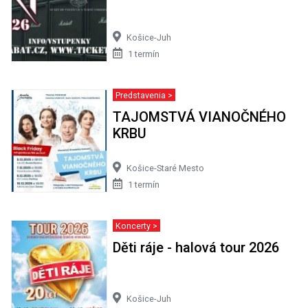
Košice-Juh
1 termín
Predstavenia >
TAJOMSTVÁ VIANOČNÉHO
KRBU
Košice-Staré Mesto
1 termín
Koncerty >
Děti ráje - halová tour 2026
Košice-Juh