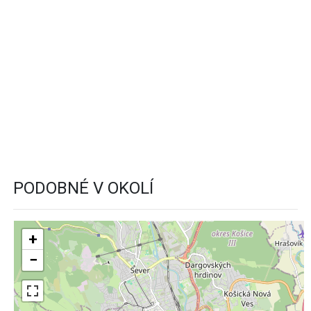
PODOBNÉ V OKOLÍ
+
−