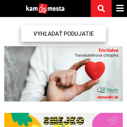
VYHĽADAŤ PODUJATIE
Previous
Next