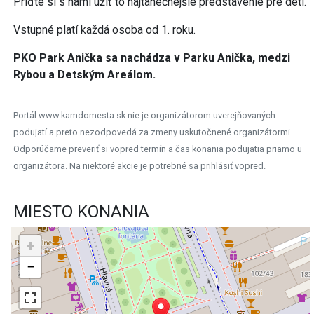
Príďte si s nami užiť to najtanečnejšie predstavenie pre deti.
Vstupné platí každá osoba od 1. roku.
PKO Park Anička sa nachádza v Parku Anička, medzi
Rybou a Detským Areálom.
Portál www.kamdomesta.sk nie je organizátorom uverejňovaných
podujatí a preto nezodpovedá za zmeny uskutočnené organizátormi.
Odporúčame preveriť si vopred termín a čas konania podujatia priamo u
organizátora. Na niektoré akcie je potrebné sa prihlásiť vopred.
MIESTO KONANIA
+
−