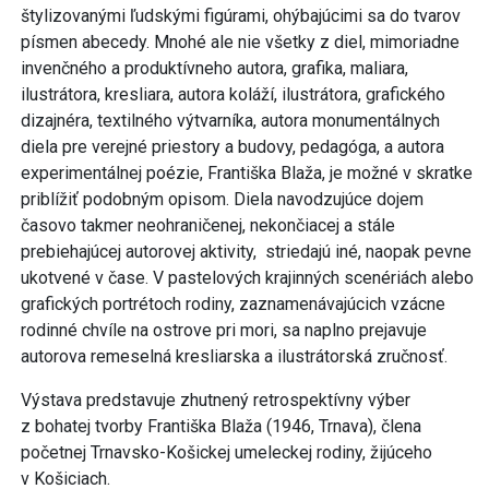
štylizovanými ľudskými figúrami, ohýbajúcimi sa do tvarov
písmen abecedy. Mnohé ale nie všetky z diel, mimoriadne
invenčného a produktívneho autora, grafika, maliara,
ilustrátora, kresliara, autora koláží, ilustrátora, grafického
dizajnéra, textilného výtvarníka, autora monumentálnych
diela pre verejné priestory a budovy, pedagóga, a autora
experimentálnej poézie, Františka Blaža, je možné v skratke
priblížiť podobným opisom. Diela navodzujúce dojem
časovo takmer neohraničenej, nekončiacej a stále
prebiehajúcej autorovej aktivity, striedajú iné, naopak pevne
ukotvené v čase. V pastelových krajinných scenériách alebo
grafických portrétoch rodiny, zaznamenávajúcich vzácne
rodinné chvíle na ostrove pri mori, sa naplno prejavuje
autorova remeselná kresliarska a ilustrátorská zručnosť.
Výstava predstavuje zhutnený retrospektívny výber
z bohatej tvorby Františka Blaža (1946, Trnava), člena
početnej Trnavsko-Košickej umeleckej rodiny, žijúceho
v Košiciach.