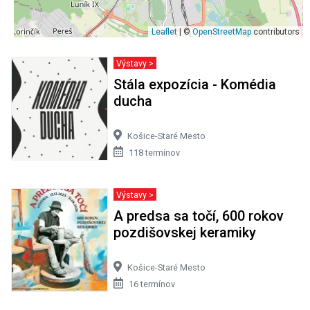
Leaflet
| ©
OpenStreetMap
contributors
Výstavy >
Stála expozícia - Komédia
ducha
Košice-Staré Mesto
118 termínov
Výstavy >
A predsa sa točí, 600 rokov
pozdišovskej keramiky
Košice-Staré Mesto
16 termínov