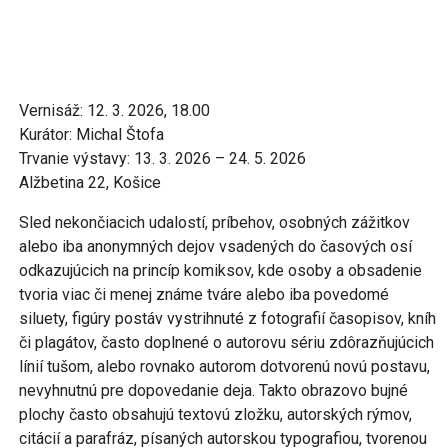
Vernisáž: 12. 3. 2026, 18.00
Kurátor: Michal Štofa
Trvanie výstavy: 13. 3. 2026 – 24. 5. 2026
Alžbetina 22, Košice
Sled nekončiacich udalostí, príbehov, osobných zážitkov
alebo iba anonymných dejov vsadených do časových osí
odkazujúcich na princíp komiksov, kde osoby a obsadenie
tvoria viac či menej známe tváre alebo iba povedomé
siluety, figúry postáv vystrihnuté z fotografií časopisov, kníh
či plagátov, často doplnené o autorovu sériu zdôrazňujúcich
línií tušom, alebo rovnako autorom dotvorenú novú postavu,
nevyhnutnú pre dopovedanie deja. Takto obrazovo bujné
plochy často obsahujú textovú zložku, autorských rýmov,
citácií a parafráz, písaných autorskou typografiou, tvorenou