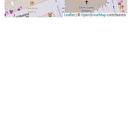
Leaflet
| ©
OpenStreetMap
contributors