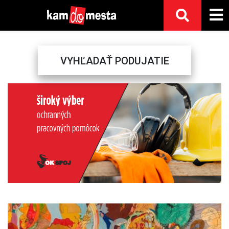
VYHĽADAŤ PODUJATIE
Previous
Next