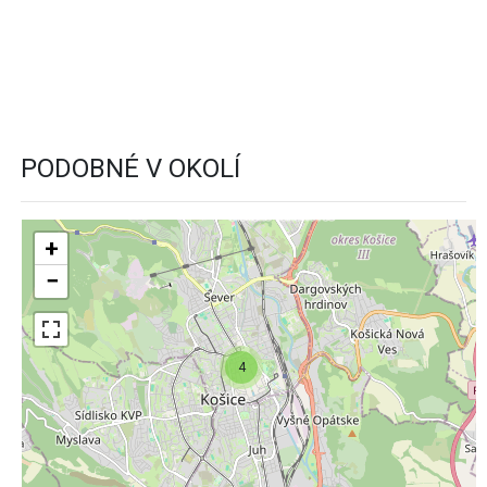
PODOBNÉ V OKOLÍ
+
−
4