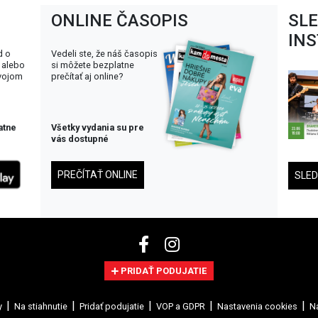
ONLINE ČASOPIS
SL
IN
d o
Vedeli ste, že náš časopis
 alebo
si môžete bezplatne
svojom
prečítať aj online?
atne
Všetky vydania su pre
vás dostupné
PREČÍTAŤ ONLINE
SLE
PRIDAŤ PODUJATIE
y
Na stiahnutie
Pridať podujatie
VOP a GDPR
Nastavenia cookies
Na