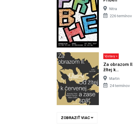
Nitra
226 termínov
Výstavy >
Za obrazom II
žltej k…
Martin
24 termínov
ZOBRAZIŤ VIAC