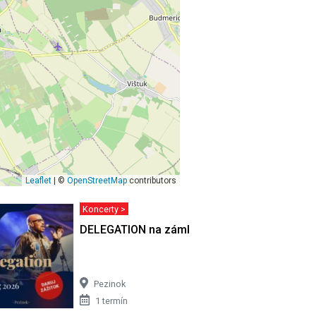
Leaflet
| ©
OpenStreetMap
contributors
Koncerty >
HUDÁK -
DELEGATION na zámku
Pezinok
1 termín