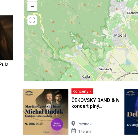
−
Pula
Koncerty >
ČEKOVSKÝ BAND & MICHAL 
koncert plný…
Pezinok
1 termín