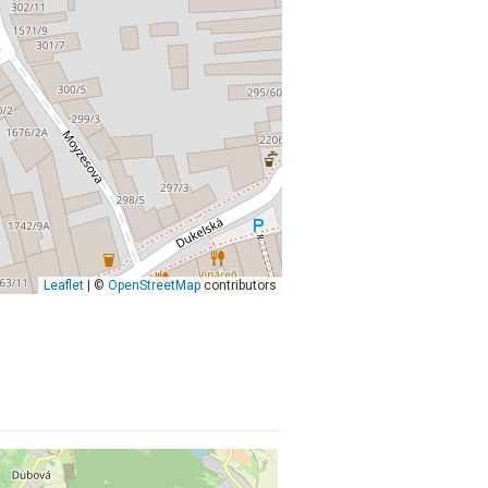
Leaflet
| ©
OpenStreetMap
contributors