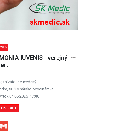
ty >
ONIA IUVENIS - verejný
ert
rganizátor neuvedený
dra, SOŠ vinársko-ovocinárska
vrtok 04.06.2026,
17:00
Ť LÍSTOK
Facebook
Gmail