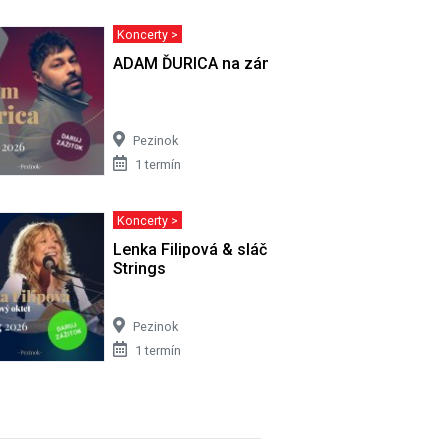
Koncerty >
 scéne
ADAM ĎURICA na zámku
Pezinok
1 termín
Koncerty >
Lenka Filipová & sláčikový oktet Brno
Strings
Pezinok
1 termín