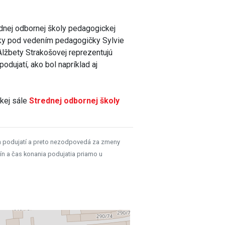
nej odbornej školy pedagogickej
tky pod vedením pedagogičky Sylvie
Alžbety Strakošovej reprezentujú
odujatí, ako bol napríklad aj
skej sále
Strednej odbornej školy
h podujatí a preto nezodpovedá za zmeny
ín a čas konania podujatia priamo u