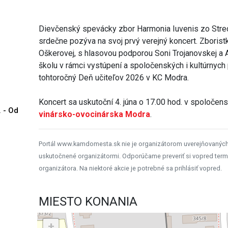
Dievčenský spevácky zbor Harmonia Iuvenis zo Stred
srdečne pozýva na svoj prvý verejný koncert. Zboris
Oškerovej, s hlasovou podporou Soni Trojanovskej a 
školu v rámci vystúpení a spoločenských i kultúrnych p
tohtoročný Deň učiteľov 2026 v KC Modra.
Koncert sa uskutoční 4. júna o 17.00 hod. v spoločen
. - Od
vinársko-ovocinárska Modra
.
Portál www.kamdomesta.sk nie je organizátorom uverejňovanýc
uskutočnené organizátormi. Odporúčame preveriť si vopred term
organizátora. Na niektoré akcie je potrebné sa prihlásiť vopred.
MIESTO KONANIA
+