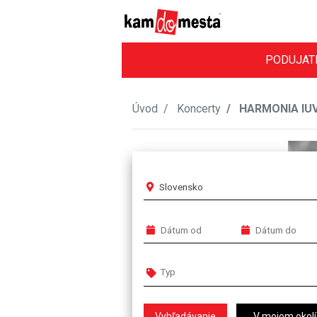
PODUJAT
Úvod
Koncerty
HARMONIA IUVE
Slovensko
V mojom okolí