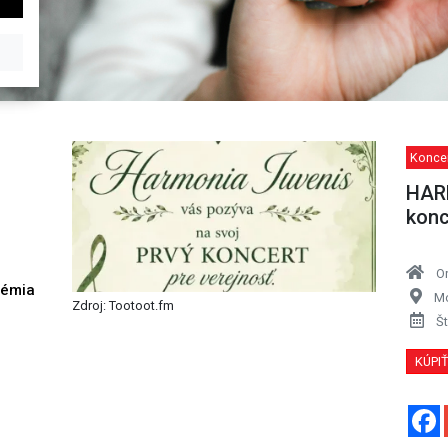
Koncer
HARM
konc
O
démia
Mo
Zdroj: Tootoot.fm
h
Št
KÚPI