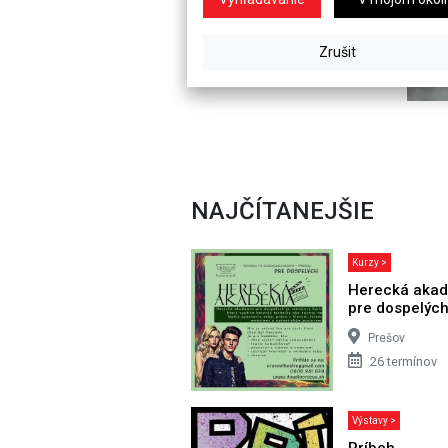
NAJČÍTANEJŠIE
Kurzy >
Herecká aka
pre dospelýc
Prešov
26 termínov
Výstavy >
Príbeh