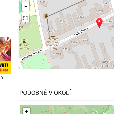
−
ch
PODOBNÉ V OKOLÍ
+