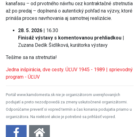
kanafasu – od prvotného návrhu cez kontraktačné stretnutia
až po predaj – doplnená o autentický pohľad na výzvy, ktoré
prináša proces navrhovania aj samotnej realizácie.
28. 5. 2026
| 16.30
Finisáž výstavy s komentovanou prehliadkou
|
Zuzana Dedík Šidlíková, kurátorka výstavy
Tešíme sa na stretnutia!
Jedna inšpirácia, dve cesty. ÚĽUV 1945 - 1989 | sprievodný
program - ÚĽUV
Portál www.kamdomesta.sk nie je organizátorom uverejňovaných
podujatí a preto nezodpovedá za zmeny uskutočnené organizátormi.
Odporúčame preveriť si vopred termín a čas konania podujatia priamo u
organizátora. Na niektoré akcie je potrebné sa prihlásiť vopred.