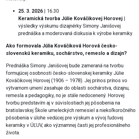
25. 3. 2026
| 16.30
Keramická tvorba Júlie Kováčikovej Horovej
|
výsledky výskumu dizajnérky Simony Janišovej
prednáška a moderovaná diskusia k výrobe keramiky
Ako formovala Júlia Kováčiková Horová česko-
slovenskú keramiku, sochárstvo, remeslo a dizajn?
Prednáška Simony Janišovej bude zameraná na tvorbu
formujúcej osobnosti česko-slovenskej keramiky Júlie
Kováčikovej Horovej (1906 – 1978). Jej prínos prínos vo
výtvarnom umení zasahuje do oblasti sochárstva, dizajnu,
remesla a pedagogiky, no je stále nedocenený. Horovej
tvorbu predstavím aj v súvislostiach jej pôsobenia na
bratislavskej Škole umeleckých remesiel a niekoľkoročného
pôsobenia v úlohe vedúcej pre výskum a vývoj ľudovej
keramiky v ÚĽUV, ako významnej časti jej profesionálneho
života.