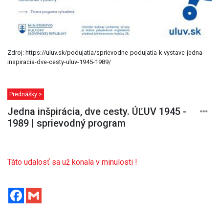
Zdroj: https://uluv.sk/podujatia/sprievodne-podujatia-k-vystave-jedna-
inspiracia-dve-cesty-uluv-1945-1989/
Prednášky >
Jedna inšpirácia, dve cesty. ÚĽUV 1945 -
1989 | sprievodný program
Táto udalosť sa už konala v minulosti !
Facebook
Gmail