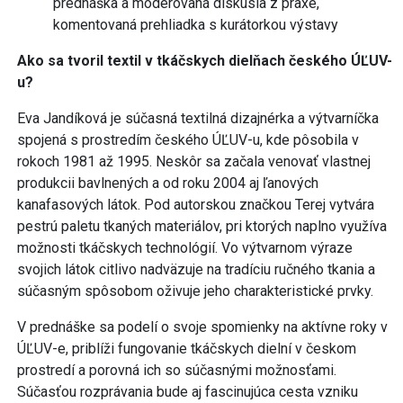
prednáška a moderovaná diskusia z praxe,
komentovaná prehliadka s kurátorkou výstavy
Ako sa tvoril textil v tkáčskych dielňach českého ÚĽUV-
u?
Eva Jandíková je súčasná textilná dizajnérka a výtvarníčka
spojená s prostredím českého ÚĽUV-u, kde pôsobila v
rokoch 1981 až 1995. Neskôr sa začala venovať vlastnej
produkcii bavlnených a od roku 2004 aj ľanových
kanafasových látok. Pod autorskou značkou Terej vytvára
pestrú paletu tkaných materiálov, pri ktorých naplno využíva
možnosti tkáčskych technológií. Vo výtvarnom výraze
svojich látok citlivo nadväzuje na tradíciu ručného tkania a
súčasným spôsobom oživuje jeho charakteristické prvky.
V prednáške sa podelí o svoje spomienky na aktívne roky v
ÚĽUV-e, priblíži fungovanie tkáčskych dielní v českom
prostredí a porovná ich so súčasnými možnosťami.
Súčasťou rozprávania bude aj fascinujúca cesta vzniku