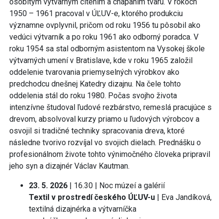
osobitým výtvarným cítením a chápaním tvaru. V rokoch
1950 – 1961 pracoval v ÚĽUV-e, ktorého produkciu
významne ovplyvnil, pričom od roku 1956 tu pôsobil ako
vedúci výtvarník a po roku 1961 ako odborný poradca. V
roku 1954 sa stal odborným asistentom na Vysokej škole
výtvarných umení v Bratislave, kde v roku 1965 založil
oddelenie tvarovania priemyselných výrobkov ako
predchodcu dnešnej Katedry dizajnu. Na čele tohto
oddelenia stál do roku 1980. Počas svojho života
intenzívne študoval ľudové rezbárstvo, remeslá pracujúce s
drevom, absolvoval kurzy priamo u ľudových výrobcov a
osvojil si tradičné techniky spracovania dreva, ktoré
následne tvorivo rozvíjal vo svojich dielach. Prednášku o
profesionálnom živote tohto výnimočného človeka pripravil
jeho syn a dizajnér Václav Kautman.
23. 5. 2026
| 16.30 | Noc múzeí a galérií
Textil v prostredí českého ÚĽUV-u
| Eva Jandíková,
textilná dizajnérka a výtvarníčka