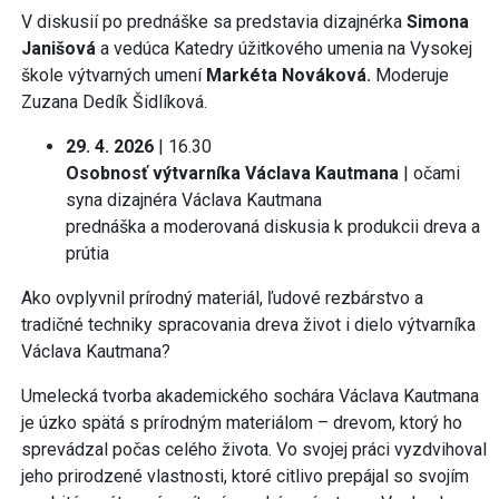
V diskusií po prednáške sa predstavia dizajnérka
Simona
Janišová
a vedúca Katedry úžitkového umenia na Vysokej
škole výtvarných umení
Markéta Nováková.
Moderuje
Zuzana Dedík Šidlíková.
29. 4. 2026
| 16.30
Osobnosť výtvarníka Václava Kautmana
| očami
syna dizajnéra Václava Kautmana
prednáška a moderovaná diskusia k produkcii dreva a
prútia
Ako ovplyvnil prírodný materiál, ľudové rezbárstvo a
tradičné techniky spracovania dreva život i dielo výtvarníka
Václava Kautmana?
Umelecká tvorba akademického sochára Václava Kautmana
je úzko spätá s prírodným materiálom – drevom, ktorý ho
sprevádzal počas celého života. Vo svojej práci vyzdvihoval
jeho prirodzené vlastnosti, ktoré citlivo prepájal so svojím