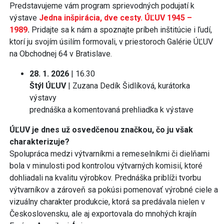
Predstavujeme vám program sprievodných podujatí k
výstave
Jedna inšpirácia, dve cesty. ÚĽUV 1945 –
1989
.
Pridajte sa k nám a spoznajte príbeh inštitúcie i ľudí,
ktorí ju svojím úsilím formovali, v priestoroch Galérie ÚĽUV
na Obchodnej 64 v Bratislave.
28. 1. 2026
| 16.30
Štýl ÚĽUV
| Zuzana Dedík Šidlíková, kurátorka
výstavy
prednáška a komentovaná prehliadka k výstave
ÚĽUV je dnes už osvedčenou značkou, čo ju však
charakterizuje?
Spolupráca medzi výtvarníkmi a remeselníkmi či dielňami
bola v minulosti pod kontrolou výtvarných komisií, ktoré
dohliadali na kvalitu výrobkov. Prednáška priblíži tvorbu
výtvarníkov a zároveň sa pokúsi pomenovať výrobné ciele a
vizuálny charakter produkcie, ktorá sa predávala nielen v
Československu, ale aj exportovala do mnohých krajín