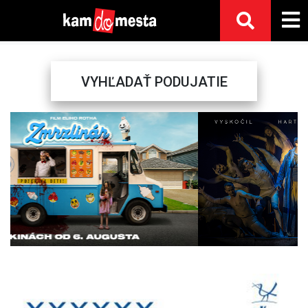
VYHĽADAŤ PODUJATIE
Previous
Next