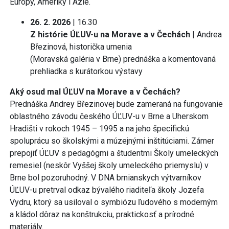
Európy, Ameriky i Ázie.
26. 2. 2026
| 16.30
Z histórie ÚĽUV-u na Morave a v Čechách
| Andrea
Březinová, historička umenia
(Moravská galéria v Brne) prednáška a komentovaná
prehliadka s kurátorkou výstavy
Aký osud mal ÚĽUV na Morave a v Čechách?
Prednáška Andrey Březinovej bude zameraná na fungovanie
oblastného závodu českého ÚĽUV-u v Brne a Uherskom
Hradišti v rokoch 1945 – 1995 a na jeho špecifickú
spoluprácu so školskými a múzejnými inštitúciami. Zámer
prepojiť ÚĽUV s pedagógmi a študentmi Školy umeleckých
remesiel (neskôr Vyššej školy umeleckého priemyslu) v
Brne bol pozoruhodný. V DNA brnianskych výtvarníkov
ÚĽUV-u pretrval odkaz bývalého riaditeľa školy Jozefa
Vydru, ktorý sa usiloval o symbiózu ľudového s moderným
a kládol dôraz na konštrukciu, praktickosť a prírodné
materiály.