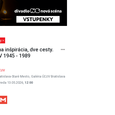
y >
a inšpirácia, dve cesty.
 1945 - 1989
ĽUV
atislava-Staré Mesto, Galéria ÚĽUV Bratislava
reda 13.05.2026,
12:00
Facebook
Gmail