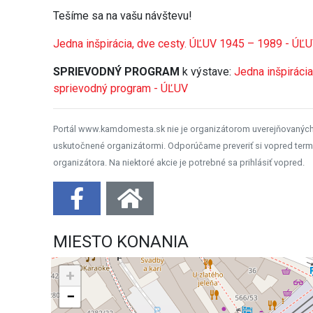
Tešíme sa na vašu návštevu!
Jedna inšpirácia, dve cesty. ÚĽUV 1945 – 1989 - ÚĽ
SPRIEVODNÝ PROGRAM
k výstave:
Jedna inšpiráci
sprievodný program - ÚĽUV
Portál www.kamdomesta.sk nie je organizátorom uverejňovanýc
uskutočnené organizátormi. Odporúčame preveriť si vopred term
organizátora. Na niektoré akcie je potrebné sa prihlásiť vopred.
MIESTO KONANIA
+
−