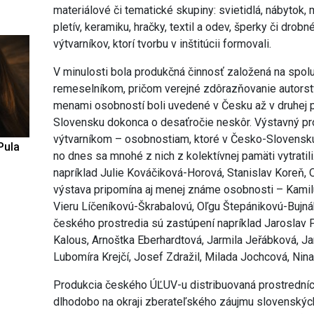
materiálové či tematické skupiny: svietidlá, nábytok
pletív, keramiku, hračky, textil a odev, šperky či dro
výtvarníkov, ktorí tvorbu v inštitúcii formovali.
V minulosti bola produkčná činnosť založená na spol
remeselníkom, pričom verejné zdôrazňovanie autorst
menami osobností boli uvedené v Česku až v druhej p
Slovensku dokonca o desaťročie neskôr. Výstavný pro
výtvarníkom – osobnostiam, ktoré v Česko-Slovensku 
Pula
no dnes sa mnohé z nich z kolektívnej pamäti vytratil
napríklad Julie Kováčiková-Horová, Stanislav Koreň,
výstava pripomína aj menej známe osobnosti – Kamil
Vieru Líčeníkovú-Škrabalovú, Oľgu Štepánikovú-Bujná
českého prostredia sú zastúpení napríklad Jaroslav 
Kalous, Arnoštka Eberhardtová, Jarmila Jeřábková, J
Lubomíra Krejčí, Josef Zdražil, Milada Jochcová, Nina
Produkcia českého ÚĽUV-u distribuovaná prostredníct
dlhodobo na okraji zberateľského záujmu slovenských 