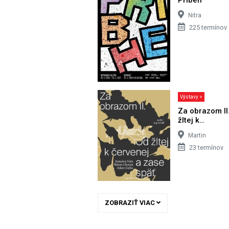
Nitra
225 termínov
Výstavy >
Za obrazom II
žltej k…
Martin
23 termínov
ZOBRAZIŤ VIAC