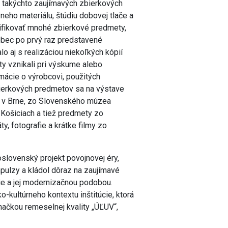
o takýchto zaujímavých zbierkových
neho materiálu, štúdiu dobovej tlače a
tifikovať mnohé zbierkové predmety,
ôbec po prvý raz predstavené
lo aj s realizáciou niekoľkých kópií
y vznikali pri výskume alebo
mácie o výrobcovi, použitých
bierkových predmetov sa na výstave
 v Brne, zo Slovenského múzea
Košiciach a tiež predmety zo
y, fotografie a krátke filmy zo
slovenský projekt povojnovej éry,
mpulzy a kládol dôraz na zaujímavé
ie a jej modernizačnou podobou.
-kultúrneho kontextu inštitúcie, ktorá
načkou remeselnej kvality „ÚĽUV“,