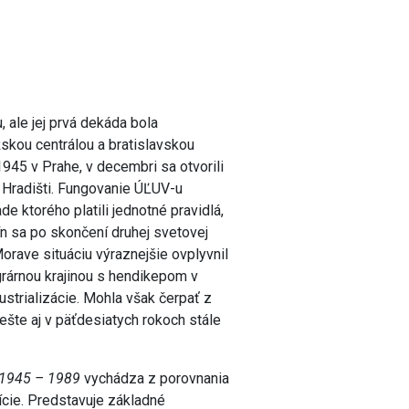
 ale jej prvá dekáda bola
kou centrálou a bratislavskou
945 v Prahe, v decembri sa otvorili
 Hradišti. Fungovanie ÚĽUV-u
e ktorého platili jednotné pravidlá,
n sa po skončení druhej svetovej
Morave situáciu výraznejšie ovplyvnil
rárnou krajinou s hendikepom v
strializácie. Mohla však čerpať z
 ešte aj v päťdesiatych rokoch stále
V 1945 – 1989
vychádza z porovnania
dície. Predstavuje základné