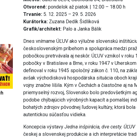
Otvorené:
pondelok až piatok | 12.00 – 18.00 h
Trvanie:
5. 12. 2025 – 29. 5. 2026
Kurátorka:
Zuzana Dedík Šidlíková
Grafik/architekt:
Palo a Janka Bálik
Dnes vnímame ÚĽUV ako výlučne slovenskú inštitúciu,
československým príbehom a spolupráca medzi pražs
pobočkou pretrvávala aj neskôr. ÚĽUV vznikol v roku 1
pobočky v Bratislave a Brne, v roku 1947 v Uherskom
definoval v roku 1945 spoločný zákon č. 110, na základ
avšak východisková hospodárska situácia oboch krají
vojny značne líšila. Kým v Čechách a čiastočne aj na 
priemyselný rozvoj, Slovensko bolo predovšetkým ag
ch
podobe chýbajúcich výrobných kapacít a pomalšej indu
bohatých zdrojov pôvodnej ľudovej kultúry, ktorá bola
autentickou súčasťou vidieka.
Koncepcia výstavy
Jedna inšpirácia, dve cesty. ÚĽU
českej a slovenskej produkcie a ich interpretácie tra