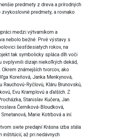
, menšie predmety z dreva a prírodných
bné zvykoslovné predmety, a rovnako
upráci medzi výtvarníkom a
va nebolo bežné. Prvé výstavy s
olovici šesťdesiatych rokov, na
jekt tak symbolicky spláca dlh voči
ovplyvnili dizajn niekoľkých dekád,
i. Okrem známejších tvorcov, ako
 Oľga Koreňová, Janka Menkynová,
u Rauchovú-Ryčlovú, Kláru Brunovskú,
kovú, Evu Kramplovú a ďalších. Z
Procházka, Stanislav Kučera, Jan
aroslava Černíková-Bloudková,
 Smetanová, Marie Kotrbová a iní.
vom siete predajní Krásna izba stála
inštitúcií, až pri nedávnych