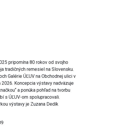
2025 pripomína 80 rokov od svojho
ja tradičných remesiel na Slovensku.
roch Galérie ÚĽUV na Obchodnej ulici v
a 2026. Koncepcia výstavy nadväzuje
načkou“ a ponúka pohľad na tvorbu
obí s ÚĽUV-om spolupracovali.
orkou výstavy je Zuzana Dedík
89