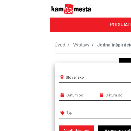
PODUJAT
Úvod
Výstavy
Jedna inšpiráci
Slovensko
V mojom okolí