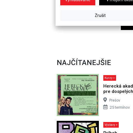
NAJČÍTANEJŠIE
Kurzy >
Herecká aka
pre dospelýc
Prešov
25 termínov
Výstavy >
Príbeh