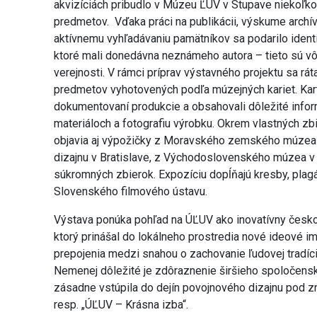
akvizíciách pribudlo v Múzeu ĽUV v Stupave niekoľk
predmetov. Vďaka práci na publikácii, výskume archív
aktívnemu vyhľadávaniu pamätníkov sa podarilo iden
ktoré mali donedávna neznámeho autora – tieto sú v
verejnosti. V rámci príprav výstavného projektu sa ráta
predmetov vyhotovených podľa múzejných kariet. Kart
dokumentovaní produkcie a obsahovali dôležité infor
materiáloch a fotografiu výrobku. Okrem vlastných z
objavia aj výpožičky z Moravského zemského múzea
dizajnu v Bratislave, z Východoslovenského múzea v 
súkromných zbierok. Expozíciu dopĺňajú kresby, plagát
Slovenského filmového ústavu.
Výstava ponúka pohľad na ÚĽUV ako inovatívny česko
ktorý prinášal do lokálneho prostredia nové ideové i
prepojenia medzi snahou o zachovanie ľudovej tradíc
Nemenej dôležité je zdôraznenie širšieho spoločensko
zásadne vstúpila do dejín povojnového dizajnu pod z
resp. „ÚĽUV – Krásna izba“.