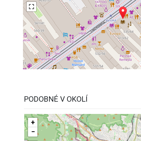
PODOBNÉ V OKOLÍ
+
−