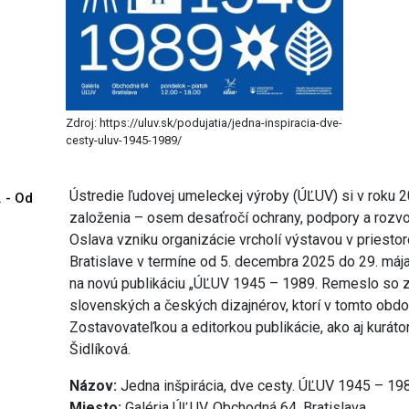
Zdroj: https://uluv.sk/podujatia/jedna-inspiracia-dve-
cesty-uluv-1945-1989/
Ústredie ľudovej umeleckej výroby (ÚĽUV) si v roku 
. - Od
založenia – osem desaťročí ochrany, podpory a rozvo
Oslava vzniku organizácie vrcholí výstavou v priesto
Bratislave v termíne od 5. decembra 2025 do 29. máj
na novú publikáciu „ÚĽUV 1945 – 1989. Remeslo so z
slovenských a českých dizajnérov, ktorí v tomto obd
Zostavovateľkou a editorkou publikácie, ako aj kurát
Šidlíková.
Názov:
Jedna inšpirácia, dve cesty. ÚĽUV 1945 – 19
Miesto:
Galéria ÚĽUV, Obchodná 64, Bratislava