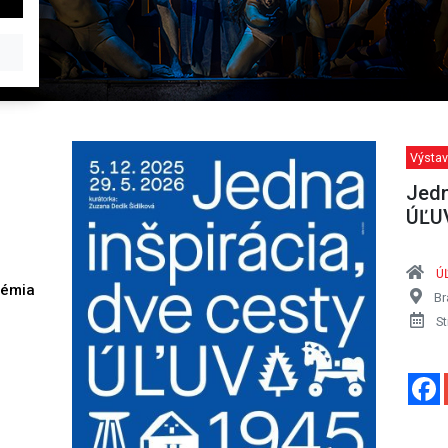
Výstav
Jedn
ÚĽUV
Ú
démia
Br
h
St