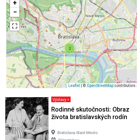
+
−
2
Leaflet
| ©
OpenStreetMap
contributors
Výstavy >
Rodinné skutočnosti: Obraz
života bratislavských rodín
Bratislava-Staré Mesto