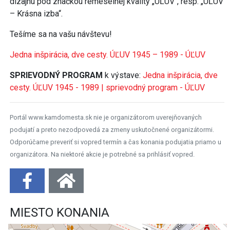
dizajnu pod značkou remeselnej kvality „ÚĽUV“, resp. „ÚĽUV
– Krásna izba“.
Tešíme sa na vašu návštevu!
Jedna inšpirácia, dve cesty. ÚĽUV 1945 – 1989 - ÚĽUV
SPRIEVODNÝ PROGRAM
k výstave:
Jedna inšpirácia, dve
cesty. ÚĽUV 1945 - 1989 | sprievodný program - ÚĽUV
Portál www.kamdomesta.sk nie je organizátorom uverejňovaných
podujatí a preto nezodpovedá za zmeny uskutočnené organizátormi.
Odporúčame preveriť si vopred termín a čas konania podujatia priamo u
organizátora. Na niektoré akcie je potrebné sa prihlásiť vopred.
MIESTO KONANIA