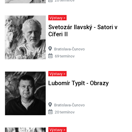
20 termínov
Výstavy >
Svetozár Ilavský - Satori v
Cíferi II
Bratislava-Čunovo
69 termínov
Výstavy >
Lubomír Typlt - Obrazy
Bratislava-Čunovo
20 termínov
Výstavy >