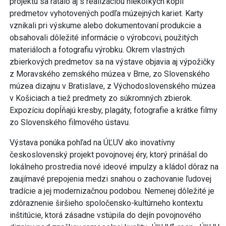
projektu sa rátalo aj s realizáciou niekoľkých kópií
predmetov vyhotovených podľa múzejných kariet. Karty
vznikali pri výskume alebo dokumentovaní produkcie a
obsahovali dôležité informácie o výrobcovi, použitých
materiáloch a fotografiu výrobku. Okrem vlastných
zbierkových predmetov sa na výstave objavia aj výpožičky
z Moravského zemského múzea v Brne, zo Slovenského
múzea dizajnu v Bratislave, z Východoslovenského múzea
v Košiciach a tiež predmety zo súkromných zbierok.
Expozíciu dopĺňajú kresby, plagáty, fotografie a krátke filmy
zo Slovenského filmového ústavu.
Výstava ponúka pohľad na ÚĽUV ako inovatívny
československý projekt povojnovej éry, ktorý prinášal do
lokálneho prostredia nové ideové impulzy a kládol dôraz na
zaujímavé prepojenia medzi snahou o zachovanie ľudovej
tradície a jej modernizačnou podobou. Nemenej dôležité je
zdôraznenie širšieho spoločensko-kultúrneho kontextu
inštitúcie, ktorá zásadne vstúpila do dejín povojnového