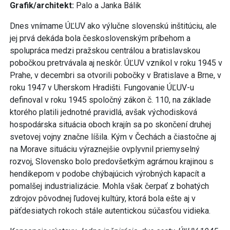
Grafik/architekt:
Palo a Janka Bálik
Dnes vnímame ÚĽUV ako výlučne slovenskú inštitúciu, ale
jej prvá dekáda bola československým príbehom a
spolupráca medzi pražskou centrálou a bratislavskou
pobočkou pretrvávala aj neskôr. ÚĽUV vznikol v roku 1945 v
Prahe, v decembri sa otvorili pobočky v Bratislave a Brne, v
roku 1947 v Uherskom Hradišti. Fungovanie ÚĽUV-u
definoval v roku 1945 spoločný zákon č. 110, na základe
ktorého platili jednotné pravidlá, avšak východisková
hospodárska situácia oboch krajín sa po skončení druhej
svetovej vojny značne líšila. Kým v Čechách a čiastočne aj
na Morave situáciu výraznejšie ovplyvnil priemyselný
rozvoj, Slovensko bolo predovšetkým agrárnou krajinou s
hendikepom v podobe chýbajúcich výrobných kapacít a
pomalšej industrializácie. Mohla však čerpať z bohatých
zdrojov pôvodnej ľudovej kultúry, ktorá bola ešte aj v
päťdesiatych rokoch stále autentickou súčasťou vidieka.