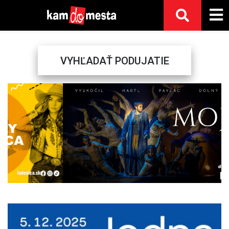
VYHĽADAŤ PODUJATIE
Previous
Next