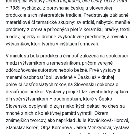
Koncepcia výstavy
Jedna inšpirácia, dve cesty. ÚĽUV 1945
– 1989
vychádza z porovnania českej a slovenskej
produkcie a ich interpretácie tradície. Predstavuje základné
materiálové či tematické skupiny: svietidlá, nábytok, menšie
predmety z dreva a prírodných pletív, keramiku, hračky, textil
a odev, šperky či drobné zvykoslovné predmety, a rovnako
výtvarníkov, ktorí tvorbu v inštitúcii formovali.
V minulosti bola produkčná činnosť založená na spolupráci
medzi výtvarníkom a remeselníkom, pričom verejné
zdôrazňovanie autorstva nebolo bežné. Prvé výstavy s
menami osobností boli uvedené v Česku až v druhej
polovici šesťdesiatych rokov, na Slovensku dokonca o
desaťročie neskôr. Výstavný projekt tak symbolicky spláca
dlh voči výtvarníkom – osobnostiam, ktoré v Česko-
Slovensku ovplyvnili dizajn niekoľkých dekád, no dnes sa
mnohé z nich z kolektívnej pamäti vytratili. Okrem
známejších tvorcov, ako napríklad Julie Kováčiková-Horová,
Stanislav Koreň, Oľga Koreňová, Janka Menkynová, výstava