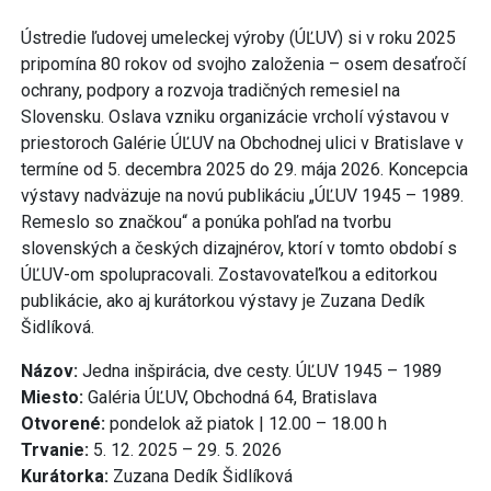
Ústredie ľudovej umeleckej výroby (ÚĽUV) si v roku 2025
pripomína 80 rokov od svojho založenia – osem desaťročí
ochrany, podpory a rozvoja tradičných remesiel na
Slovensku. Oslava vzniku organizácie vrcholí výstavou v
priestoroch Galérie ÚĽUV na Obchodnej ulici v Bratislave v
termíne od 5. decembra 2025 do 29. mája 2026. Koncepcia
výstavy nadväzuje na novú publikáciu „ÚĽUV 1945 – 1989.
Remeslo so značkou“ a ponúka pohľad na tvorbu
slovenských a českých dizajnérov, ktorí v tomto období s
ÚĽUV-om spolupracovali. Zostavovateľkou a editorkou
publikácie, ako aj kurátorkou výstavy je Zuzana Dedík
Šidlíková.
Názov:
Jedna inšpirácia, dve cesty. ÚĽUV 1945 – 1989
Miesto:
Galéria ÚĽUV, Obchodná 64, Bratislava
Otvorené:
pondelok až piatok | 12.00 – 18.00 h
Trvanie:
5. 12. 2025 – 29. 5. 2026
Kurátorka:
Zuzana Dedík Šidlíková