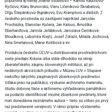
pripomína aj menej známe osobnosti – Kamilu Rauchovú-
Ryčlovú, Kláru Brunovskú, Vieru Líčeníkovú-Škrabalovú,
Oľgu Štepánikovú-Bujnákovú, Evu Kramplovú a ďalších. Z
českého prostredia sú zastúpení napríklad Jaroslav
Procházka, Stanislav Kučera, Jan Kalous, Arnoštka
Eberhardtová, Jarmila Jeřábková, Jaroslava Černíková-
Bloudková, Lubomíra Krejčí, Josef Zdražil, Milada Jochcová,
Nina Smetanová, Marie Kotrbová a iní.
Produkcia českého ÚĽUV-u distribuovaná prostredníctvom
siete predajní Krásna izba stála dlhodobo na okraji
zberateľského záujmu slovenských inštitúcií, až pri
nedávnych akvizíciách pribudlo v Múzeu ĽUV v Stupave
niekoľko takýchto zaujímavých zbierkových predmetov.
Vďaka práci na publikácii, výskume archívneho materiálu,
štúdiu dobovej tlače a aktívnemu vyhľadávaniu pamätníkov
sa podarilo identifikovať mnohé zbierkové predmety, ktoré
mali donedávna neznámeho autora – tieto sú vôbec po prvý
raz predstavené verejnosti. V rámci príprav výstavného