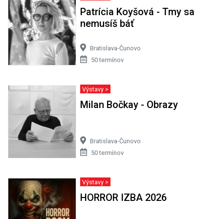
Patrícia Koyšová - Tmy sa
nemusíš báť
Bratislava-Čunovo
50 termínov
Výstavy >
Milan Bočkay - Obrazy
Bratislava-Čunovo
50 termínov
Výstavy >
HORROR IZBA 2026