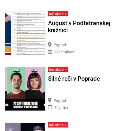
Iné akcie >
August v Podtatranskej
knižnici
Poprad
22 termínov
Iné akcie >
Silné reči v Poprade
Poprad
1 termín
Iné akcie >