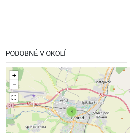
PODOBNÉ V OKOLÍ
+
−
4