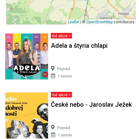
Leaflet
| ©
OpenStreetMap
contributors
Iné akcie >
Adela a štyria chlapi
Poprad
1 termín
Iné akcie >
České nebo - Jaroslav Ježek
Poprad
1 termín