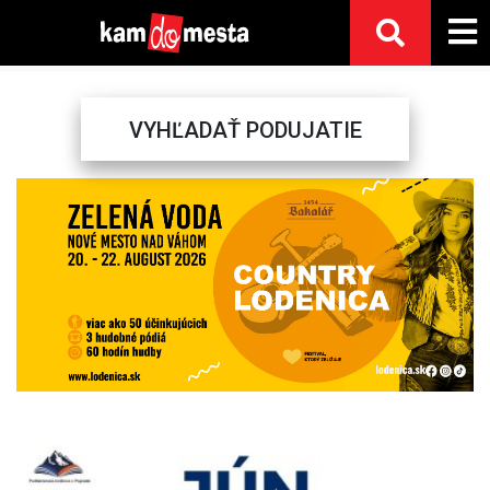
VYHĽADAŤ PODUJATIE
Previous
Next