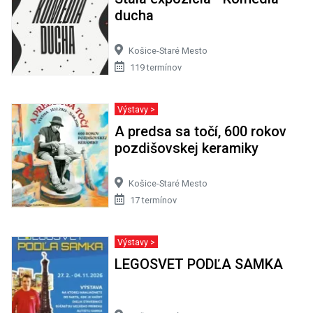
ducha
Košice-Staré Mesto
119 termínov
Výstavy >
A predsa sa točí, 600 rokov
pozdišovskej keramiky
Košice-Staré Mesto
17 termínov
Výstavy >
LEGOSVET PODĽA SAMKA