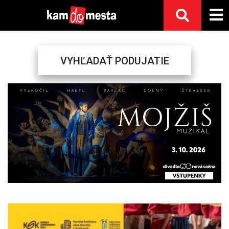
VYHĽADAŤ PODUJATIE
Previous
Next