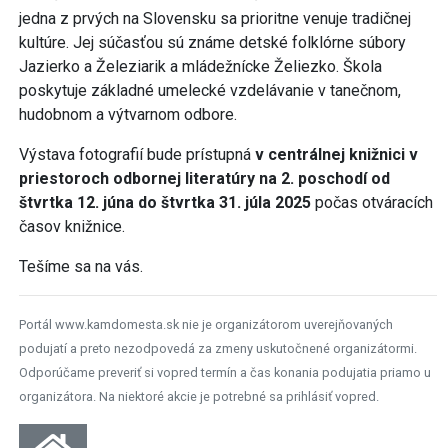
jedna z prvých na Slovensku sa prioritne venuje tradičnej
kultúre. Jej súčasťou sú známe detské folklórne súbory
Jazierko a Železiarik a mládežnícke Želiezko. Škola
poskytuje základné umelecké vzdelávanie v tanečnom,
hudobnom a výtvarnom odbore.
Výstava fotografií bude prístupná
v centrálnej knižnici v
priestoroch odbornej literatúry
na 2. poschodí
od
štvrtka 12. júna do štvrtka 31. júla 2025
počas otváracích
časov knižnice.
Tešíme sa na vás.
Portál www.kamdomesta.sk nie je organizátorom uverejňovaných
podujatí a preto nezodpovedá za zmeny uskutočnené organizátormi.
Odporúčame preveriť si vopred termín a čas konania podujatia priamo u
organizátora. Na niektoré akcie je potrebné sa prihlásiť vopred.