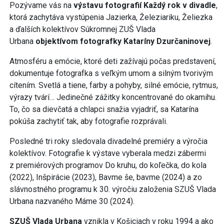
Pozývame vás na
výstavu fotografií Každý rok v divadle
,
ktorá zachytáva vystúpenia Jazierka, Železiariku, Želiezka
a ďalších kolektívov Súkromnej ZUŠ Vlada
Urbana
objektívom fotografky
Kataríny Dzurčaninovej
.
Atmosféru a emócie, ktoré deti zažívajú počas predstavení,
dokumentuje fotografka s veľkým umom a silným tvorivým
cítením. Svetlá a tiene, farby a pohyby, silné emócie, rytmus,
výrazy tvárí… Jedinečné zážitky koncentrované do okamihu.
To, čo sa dievčatá a chlapci snažia vyjadriť, sa Katarína
pokúša zachytiť tak, aby fotografie rozprávali.
Posledné tri roky sledovala divadelné premiéry a výročia
kolektívov. Fotografie k výstave vyberala medzi zábermi
z premiérových programov Do kruhu, do koľečka, do kola
(2022), Inšpirácie (2023), Bavme še, bavme (2024) a zo
slávnostného programu k 30. výročiu založenia SZUŠ Vlada
Urbana nazvaného Máme 30 (2024).
SZUŠ Vlada Urbana
vznikla v Košiciach v roku 1994 a ako