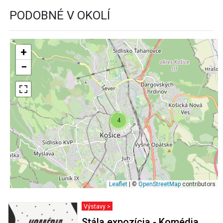
PODOBNÉ V OKOLÍ
+
−
4
Leaflet
| ©
OpenStreetMap
contributors
Výstavy >
Stála expozícia - Komédia