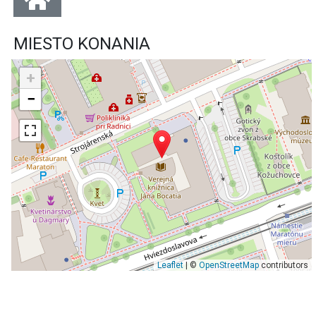
MIESTO KONANIA
+
−
Leaflet
| ©
OpenStreetMap
contributors