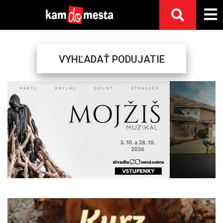
VYHĽADAŤ PODUJATIE
Previous
Next