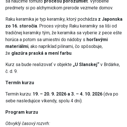
sa naučíme tomuto
procesu porozumieť
. Vyrobené
predmety si po alchymickom prerode vezmete domov.
Raku keramika je typ keramiky, ktorý pochádza
z Japonska
zo 16. storočia
. Proces výroby Raku keramiky sa líši od
tradičnej keramiky tým, že keramika sa vyberie z pece ešte
horúca a potom sa umiestni do nádoby s
horľavými
materiálmi
, ako napríklad pilinami, čo spôsobuje,
že
glazúra praská a mení farbu
.
Kurz sa bude realizovať v objekte
„U Slanskej“
v Brdárke,
č. d. 9.
Termín kurzu
Termín kurzu:
19. –
20. 9. 2026 a
3. – 4. 10.
2026
(dva po
sebe nasledujúce víkendy, spolu 4 dni).
Program kurzu
Obvyklý časový rozvrh: