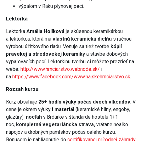
výpalom v Raku plynovej peci.
Lektorka
Lektorka
Amália Holíková
je skúsenou keramikárkou
a lektorkou, ktorá má
vlastnú keramickú dielňu
s ručnou
výrobou úžitkového riadu. Venuje sa tiež tvorbe
kópií
pravekej a stredovekej keramiky
a stavbe dobových
vypaľovacích pecí. Lektorkinu tvorbu si môžete prezrieť na
webe:
http://www.hrnciarstvo.webnode.sk/
i
na
https://www.facebook.com/www.hajskehrnciarstvo.sk
.
Rozsah kurzu
Kurz obsahuje
25+ hodín výuky počas dvoch víkendov
. V
cene je okrem výuky
i materiál
(keramické hliny, engoby,
glazúry),
nocľah
v Brdárke v štandarde hostelu 1+1
noc,
kompletná vegetariánska strava,
vrátane nealko
nápojov a drobných pamlskov počas celého kurzu.
Bonusom je nahliadnutie do
certifikovanej prírodnej záhrady