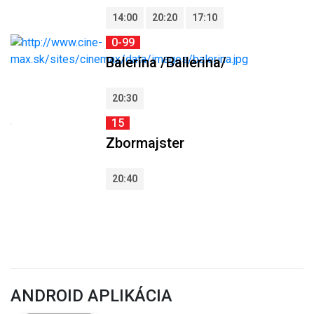
14:00
20:20
17:10
0-99
Balerína /Ballerina/
20:30
15
Zbormajster
20:40
ANDROID APLIKÁCIA