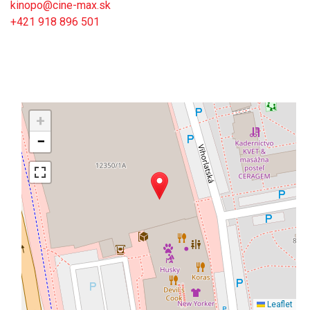
kinopo@cine-max.sk
+421 918 896 501
+
−
Leaflet