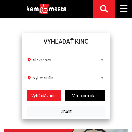
VYHĽADAŤ KINO
Slovensko
Vyber si film
V mojom okolí