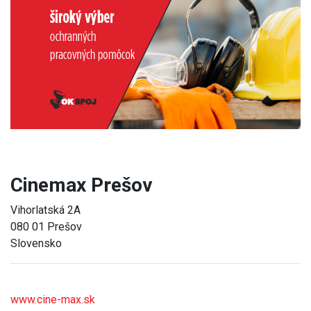
Previous
Next
Cinemax Prešov
Vihorlatská 2A
080 01 Prešov
Slovensko
www.cine-max.sk