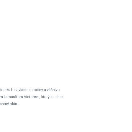
idieku bez vlastnej rodiny a vášnivo
ším kamarátom Victorom, ktorý sa chce
ntný plán...