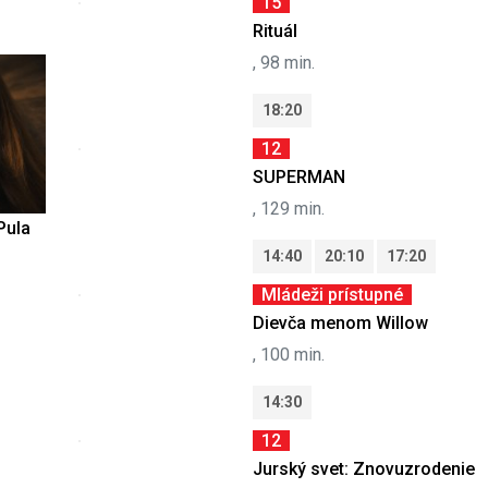
15
Rituál
, 98 min.
18:20
12
SUPERMAN
, 129 min.
Pula
14:40
20:10
17:20
Mládeži prístupné
Dievča menom Willow
, 100 min.
14:30
12
Jurský svet: Znovuzrodenie