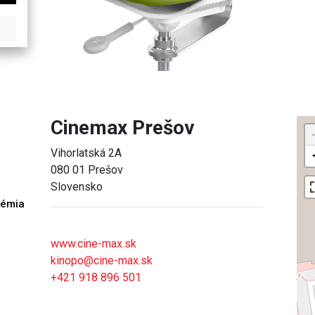
Cinemax Prešov
Vihorlatská 2A
080 01 Prešov
Slovensko
démia
h
www.cine-max.sk
kinopo@cine-max.sk
+421 918 896 501