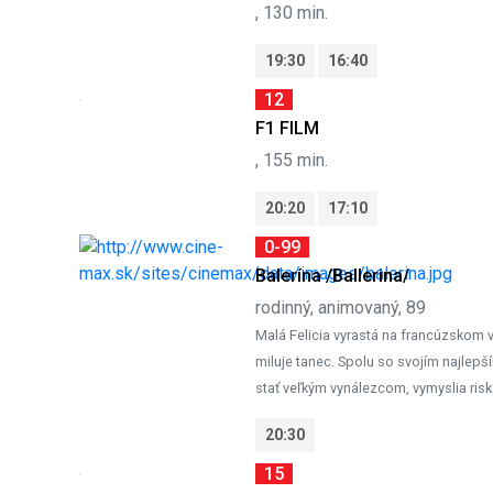
, 130 min.
19:30
16:40
12
F1 FILM
, 155 min.
20:20
17:10
0-99
Balerína /Ballerina/
rodinný, animovaný, 89
Malá Felicia vyrastá na francúzskom v
miluje tanec. Spolu so svojím najlep
stať veľkým vynálezcom, vymyslia riska
20:30
15