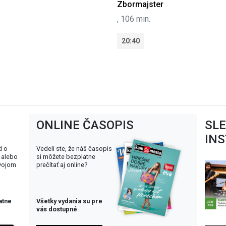
Zbormajster
, 106 min.
20:40
ONLINE ČASOPIS
SL
IN
d o
Vedeli ste, že náš časopis
 alebo
si môžete bezplatne
svojom
prečítať aj online?
atne
Všetky vydania su pre
vás dostupné