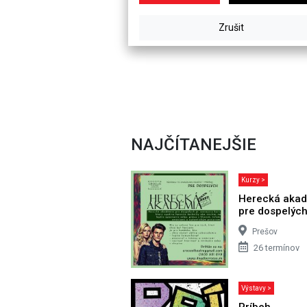
NAJČÍTANEJŠIE
Kurzy >
Herecká aka
pre dospelýc
Prešov
26 termínov
Výstavy >
Príbeh