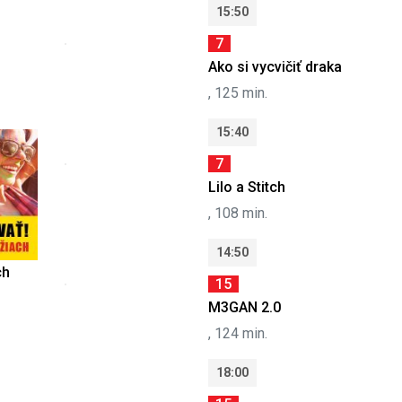
15:50
7
Ako si vycvičiť draka
, 125 min.
15:40
7
Lilo a Stitch
, 108 min.
14:50
ch
15
M3GAN 2.0
, 124 min.
18:00