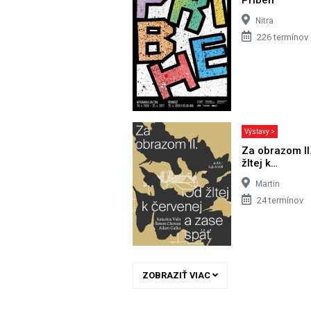
Nitra
226 termínov
Výstavy >
Za obrazom II
žltej k…
Martin
24 termínov
ZOBRAZIŤ VIAC