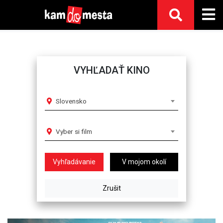
VYHĽADAŤ KINO
Slovensko
Vyber si film
V mojom okolí