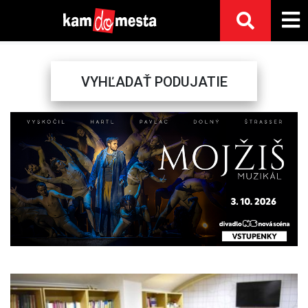
VYHĽADAŤ PODUJATIE
Previous
Next