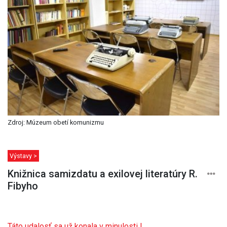
Zdroj: Múzeum obetí komunizmu
Výstavy >
Knižnica samizdatu a exilovej literatúry R.
Fibyho
Táto udalosť sa už konala v minulosti !