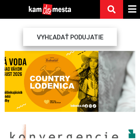
VYHĽADAŤ PODUJATIE
Previous
Next