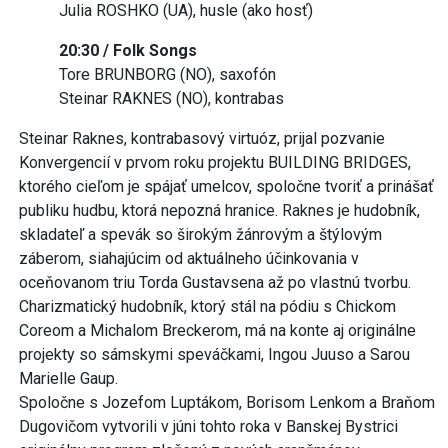
Julia ROSHKO (UA), husle (ako hosť)
20:30 / Folk Songs
Tore BRUNBORG (NO), saxofón
Steinar RAKNES (NO), kontrabas
Steinar Raknes, kontrabasový virtuóz, prijal pozvanie
Konvergencií v prvom roku projektu BUILDING BRIDGES,
ktorého cieľom je spájať umelcov, spoločne tvoriť a prinášať
publiku hudbu, ktorá nepozná hranice. Raknes je hudobník,
skladateľ a spevák so širokým žánrovým a štýlovým
záberom, siahajúcim od aktuálneho účinkovania v
oceňovanom triu Torda Gustavsena až po vlastnú tvorbu.
Charizmatický hudobník, ktorý stál na pódiu s Chickom
Coreom a Michalom Breckerom, má na konte aj originálne
projekty so sámskymi speváčkami, Ingou Juuso a Sarou
Marielle Gaup.
Spoločne s Jozefom Luptákom, Borisom Lenkom a Braňom
Dugovičom vytvorili v júni tohto roka v Banskej Bystrici