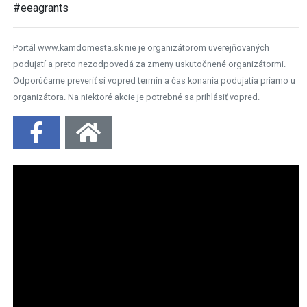
#eeagrants
Portál www.kamdomesta.sk nie je organizátorom uverejňovaných
podujatí a preto nezodpovedá za zmeny uskutočnené organizátormi.
Odporúčame preveriť si vopred termín a čas konania podujatia priamo u
organizátora. Na niektoré akcie je potrebné sa prihlásiť vopred.