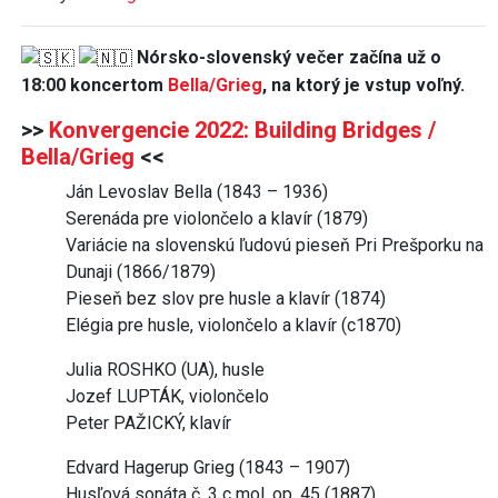
Nórsko-slovenský večer začína už o
18:00 koncertom
Bella/Grieg
, na ktorý je vstup voľný.
>>
Konvergencie 2022: Building Bridges /
Bella/Grieg
<<
Ján Levoslav Bella (1843 – 1936)
Serenáda pre violončelo a klavír (1879)
Variácie na slovenskú ľudovú pieseň Pri Prešporku na
Dunaji (1866/1879)
Pieseň bez slov pre husle a klavír (1874)
Elégia pre husle, violončelo a klavír (c1870)
Julia ROSHKO (UA), husle
Jozef LUPTÁK, violončelo
Peter PAŽICKÝ, klavír
Edvard Hagerup Grieg (1843 – 1907)
Husľová sonáta č. 3 c mol, op. 45 (1887)