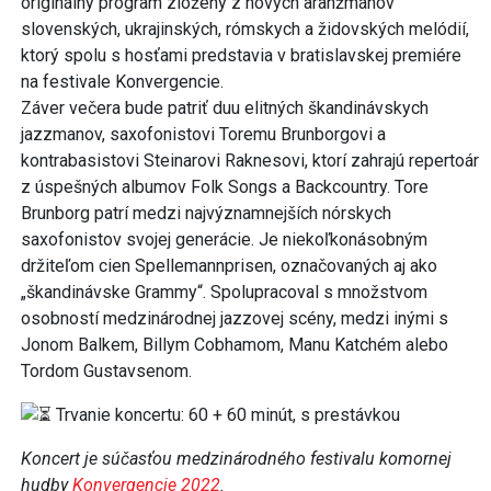
originálny program zložený z nových aranžmánov
slovenských, ukrajinských, rómskych a židovských melódií,
ktorý spolu s hosťami predstavia v bratislavskej premiére
na festivale Konvergencie.
Záver večera bude patriť duu elitných škandinávskych
jazzmanov, saxofonistovi Toremu Brunborgovi a
kontrabasistovi Steinarovi Raknesovi, ktorí zahrajú repertoár
z úspešných albumov Folk Songs a Backcountry. Tore
Brunborg patrí medzi najvýznamnejších nórskych
saxofonistov svojej generácie. Je niekoľkonásobným
držiteľom cien Spellemannprisen, označovaných aj ako
„škandinávske Grammy“. Spolupracoval s množstvom
osobností medzinárodnej jazzovej scény, medzi inými s
Jonom Balkem, Billym Cobhamom, Manu Katchém alebo
Tordom Gustavsenom.
Trvanie koncertu: 60 + 60 minút, s prestávkou
Koncert je súčasťou medzinárodného festivalu komornej
hudby
Konvergencie 2022
.