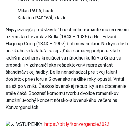
Milan PAĽA, husle
Katarína PAĽOVÁ, klavír
Najvýraznejší predstaviteľ hudobného romantizmu na našom
území Ján Levoslav Bella (1843 – 1936) a Nór Edvard
Hagerup Grieg (1843 – 1907) boli súčasníkmi. No kým dielo
nórskeho skladateľa sa aj vďaka domácej podpore stalo
jedným z pilierov kreujúcej sa národnej kultúry a Grieg sa
presadil i v zahraničí ako rešpektovaný reprezentant
škandinávskej hudby, Bella nenachádzal pre svoj talent
dostatok priestoru a Slovensko na dlhé roky opustil. Vrátil
sa až po vzniku Československej republiky a na docenenie
stále čaká. Spoznať komornú tvorbu dvojice romantikov
umožní úvodný koncert nórsko-slovenského večera na
Konvergenciách.
VSTUPENKY:
https://bit.ly/konvergencie2022