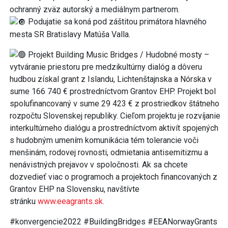
ochranný zväz autorský a mediálnym partnerom.
Podujatie sa koná pod záštitou primátora hlavného
mesta SR Bratislavy Matúša Valla.
Projekt Building Music Bridges / Hudobné mosty –
vytváranie priestoru pre medzikultúrny dialóg a dôveru
hudbou získal grant z Islandu, Lichtenštajnska a Nórska v
sume 166 740 € prostredníctvom Grantov EHP. Projekt bol
spolufinancovaný v sume 29 423 € z prostriedkov štátneho
rozpočtu Slovenskej republiky. Cieľom projektu je rozvíjanie
interkultúrneho dialógu a prostredníctvom aktivít spojených
s hudobným umením komunikácia tém tolerancie voči
menšinám, rodovej rovnosti, odmietania antisemitizmu a
nenávistných prejavov v spoločnosti. Ak sa chcete
dozvedieť viac o programoch a projektoch financovaných z
Grantov EHP na Slovensku, navštívte
stránku
www.eeagrants.sk.
#konvergencie2022 #BuildingBridges #EEANorwayGrants